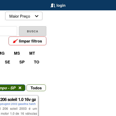
login
Maior Preço
limpar filtros
MG
MS
MT
SE
SP
TO
mpo - SP
Todos
206 soleil 1.0 16v gasolina 2003
peugeot 2003 gasolina hatch
t 206 soleil 2003 é um
motor 1.0 de 16 válvulas