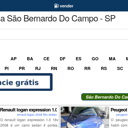
vender
da São Bernardo Do Campo - SP
M
AP
BA
CE
DF
ES
GO
MA
PI
PR
RJ
RN
RO
RR
RS
SC
São Bernardo Do Ca
Renault logan expression 1.0 16v 2008
Peugeot 
renault logan 2008 flex sedan
peugeot 
O renault logan expression 1.0 16v
O peugeo
2008 é um carro sedan 4 portas,
hatch com 