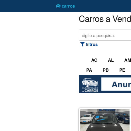
carros
Carros a Ven
filtros
AC
AL
A
PA
PB
PE