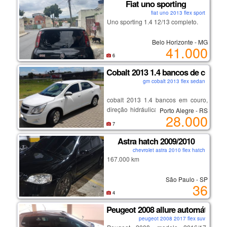
conservação pneus e mecânica em
Fiat uno sporting
estaciona sozinho
geral excelente. veículo particular
sistema anti-fadiga
fiat uno 2013 flex sport
de uso diário placa de sp final 4 já
rebatimento dos retrovisores ao
Uno sporting 1.4 12/13 completo.
isento de pagar ipva sem multas
trancar
documento ok pronto para
controle de estabilidade e tração
Belo Horizonte - MG
41.000
transferência.
bancos dianteiros elétricos com
6
(11) 94000 - 5374 c/ roberto
vários ajustes (altura, inclinação,
e-mail: jr.solution@gmail.com
largura das abas laterais, lombar…)
Cobalt 2013 1.4 bancos de couro
banco do motorista com memória
gm cobalt 2013 flex sedan
iluminação interna em led com
opções cores
cobalt 2013 1.4 bancos em couro,
direção hidráulica, ar condicionado,
Porto Alegre - RS
28.000
central multimídia, descanso de
7
braço do motorista, ar quente,
desembaçador traseiro,câmera de
Astra hatch 2009/2010
ré.
chevrolet astra 2010 flex hatch
167.000 km
São Paulo - SP
36
4
Peugeot 2008 allure automático 1.
peugeot 2008 2017 flex suv