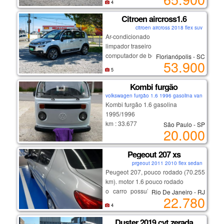
4
um sedã completo com baixo custo
de manutenção.
Citroen aircross1.6
destaques:
citroen aircross 2018 flex suv
Ar-condicionado
limpador traseiro
motor 1.6 forte e econômico
computador de bordo
Florianópolis - SC
excelente espaço interno e porta-
53.900
ar quente
malas
5
desembaçador traseiro
conforto e dirigibilidade
direção hidráulica
Kombi furgão
manutenção em dia
rodas de liga leve
carro impecável, sem detalhes
volkswagen furgão 1.6 1996 gasolina van
vidros elétricos
Kombi furgão 1.6 gasolina
travas elétricas
1995/1996
espelhos elétricos
km : 33.677
São Paulo - SP
20.000
km original, pneus em bom estado,
funcionando.
💡 destaques:
com troca recente da bateria, tanque
Pegeout 207 xs
e limpeza completa da carburação
prgeout 2011 2010 flex sedan
motor 1.6 forte e econômico
Peugeot 207, pouco rodado (70.255
ótima dirigibilidade
km). motor 1.6 pouco rodado
conforto e espaço interno
o carro possui ar condicionado e
Rio De Janeiro - RJ
manutenção em dia
22.780
vidros e travas elétricas.
carro impecável, sem detalhes
4
além disso, está com ipva pago,
trazendo ainda mais tranquilidade
Duster 2019 cvt zerada