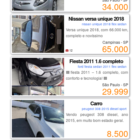
34.000
preço de oportunidade mesmo!
veículo em ótimo estado, econômico
e com manutenção acessível.
Nissan versa unique 2018
nissan unique 2018 flex sedan
ano/modelo: 2013
Versa unique 2018, com 66.000 km,
motor: 1.0
completo e novíssimo
combustível: flex
Campinas - SP
portas: 4
65.000
12
itens de série:
Fiesta 2011 1.6 completo
• airbag
ford fiesta sedan 2011 flex sedan
• ar-condicionado
🟦fiesta 2011 – 1.6 completo, com
• vidros elétricos
conforto e tecnologia! 🟦
• travas elétricas
São Paulo - SP
29.999
✔ motor 1.6
carro confiável, com excelente
✔ flex
custo-benefício.
Carro
✔ multimídia
peugeot 308 2015 diesel sport
✔ sensor de ré
Vendo peugeot 308 diesel, ano
💰 valor: r$ 34.000
✔ 4 portas
2015, em muito bom estado geral.
✔ direção hidráulica, ar-
condicionado, vidros e travas
📍 local: vila piauí – são paulo/sp
8.500
elétricas
✔ revisões em dia
✔ porta-malas espaçoso
✔ ipo válida