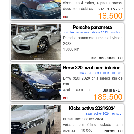
manutenção em dia
disco nas 4 rodas, 4 pneus novos.
diversos bancos e taxas,
carro impecável, sem detalhes
docs sem debitos tudo ok em meu
São Paulo - SP
há mais de 20 anos no mercado,
16.500
nome. bancos com ajuste de altura,
com mais de 100 veículos em
5
motor e cambio ok. carro funcional
estoque
de uso diario muito bom de andar.
Porsche panamera
porsche panamera hybrida 2023 gasolina coupe
Porsche panamera turbo s e hybrida
2023
15000 km
na garantia de fabrica
Rio Das Ostras - RJ
Bmw 320i azul com interior bege -
bmw 320i 2020 gasolina sedan
Bmw 320i 2020 c/ a menor km de
bsb
azul com interior bege, a
Brasília - DF
185.500
configuração mais desejada
19
pintura extremamente conservada
interior impecável
Kicks active 2024/2024
2 pneus novos - firestone f-700
nissan active 2024 flex suv
pastilhas de freio traseiras novas
Nissan kicks active 2024
veículo em ótimo estado, com
apenas 16.000 km rodados.
Niterói - RJ
potência e economia de combustível