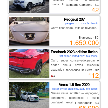
presencialmente na minha
* estepe nunca utilizado
nunca foi batida lacrada nada
Balneário Camboriú - SC
42
residência em jardim camburi ou
* manual + chave reserva
estragado por dentro novinha
local de trabalho na ilha de santa
* multimídia com apple carplay e
maria.
android auto sem fio com camera de
Peogeut 207
ré
peugeot 207 2009 flex hatch
Carro financiado., feito as revisões.
um carro diferenciado , para
pessoas exigentes.
Blumenau - SC
1.650.000
Fastback 2023 edition limited
fiat edition limited 2023 flex coupe
Carro super conservado..pegar e
andar pneus novos michellin
acabado de trocar.
Itapecerica Da Serra - SP
112
carro de olhar e se apaixonar
4
aceito troca somente por montana
rsbranca 2024 ou 2025 fora isso
Versa 1.6 flex 2020
somente venda
nissan sv flex start mec. 2020 flex sedan
Nissan versa sv 2020 — espaçoso,
confortável, econômico e muito
confiável. excelente opção para
Florianópolis - SC
65.900
família, aplicativo ou quem busca