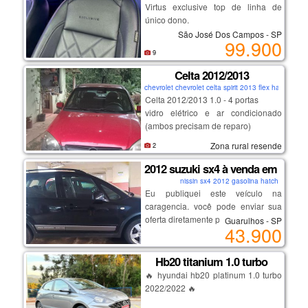
Virtus exclusive top de linha de
único dono.
São José Dos Campos - SP
99.900
- motor 1.4 turbo (250 tsi) que une
9
performance e economia.
Celta 2012/2013
- potência de sobra e câmbio
chevrolet chevrolet celta spirit 2013 flex hatch
automático de 6 marchas;
Celta 2012/2013 1.0 - 4 portas
- design exclusive: acabamento
vidro elétrico e ar condicionado
premium, rodas aro 18" exclusivas e
(ambos precisam de reparo)
detalhes escurecidos;
direção hidráulica
- tecnologia: painel digital (active
Zona rural resende
2
flex - gasolina e álcool.
info display), multimídia vw play e
possui documento
2012 suzuki sx4 à venda em guaru
modos de condução;
o carro não está andando (
- segurança: acc (piloto automático
nissin sx4 2012 gasolina hatch
problema no motor)
Eu publiquei este veículo na
adaptativo) e frenagem autônoma
o ipva de 2020 a 2024 ( dívida ativa)
caragencia. você pode enviar sua
de emergência;
oferta diretamente pelo anúncio.
- estado de novo: único dono e com
Guarulhos - SP
43.900
aqui está o link:
todas revisões na concessionária.
https://caragencia.com/br/car-
finder/2012-suzuki-sx4
Hb20 titanium 1.0 turbo
venha aproveitar a oportunidade de
🔥 hyundai hb20 platinum 1.0 turbo
um topo de linha em condições
2022/2022 🔥
impecáveis, com preço reduzido
similar ao modelo intermediário.