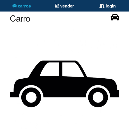
carros
vender
login
Carro