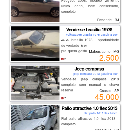
Peugeot 2008, modelo 2016/17,
único dono, bem conservado,
completo
Resende - RJ
Vende-se brasília 1978!
volkswagen brasilia 1978 gasolina suv
🚗🔥 brasília 1978 – oportunidade
de verdade 🔥🚗
pra quem gosta de carro antigo ou
Mateus Leme - MG
2.500
quer pegar barato pra arrumar e
2
valorizar!
✅ platinado novo
Jeep compass
✅ bomba de gasolina nova
jeep compass 2013 gasolina suv
✅ bobina nova
Vende-se jeep compass 2013
✅ tampa do distribuidor nova
completo com manual e chave
✅ 4 pneus novos
reserva
Osasco - SP
45.000
✅ fundo novo
7
⚠ precisa apenas: – carregar ou
trocar bateria
Palio attractive 1.0 flex 2013
– revisar carburador
fiat palio 2013 flex hatch
📄 documento 2025 em dia
Fiat palio attractive 1.0 flex 2013 –
✍ recibo preenchido
completo
💰 *por r$ 2.500 pra vender rápido!*
São Paulo - SP