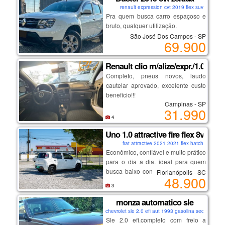
ao novo proprietário, carro de
renault expression cvt 2019 flex suv
garagem coberta, uso familiaar.
Pra quem busca carro espaçoso e
bruto, qualquer utilização.
São José Dos Campos - SP
69.900
melhor versão, motor sce
indestrutível, corrente de comando.
Renault clio rn/alize/expr./1.0 hi-
Completo, pneus novos, laudo
câmbio cvt imparável, trocas suaves
cautelar aprovado, excelente custo
e consumo baixo.
benefício!!!
auxiliar de subida em rampa,
Campinas - SP
computador de bordo, modo eco.
31.990
19 98313.3325 douglas
4
rodas de liga, ajuste de bancos,
Uno 1.0 attractive fire flex 8v
19.99515.0585 pietro
multimídia e muito mais...
fiat attractive 2021 2021 flex hatch
segundo dono, nota de zero,
Econômico, confiável e muito prático
cautelar 100% sem repintura.
19 3272.3622 loja
para o dia a dia. ideal para quem
busca baixo consumo, manutenção
Florianópolis - SC
48.900
oportunidade de adquirir o melhor
acessível e conforto.
avenida bueno de miranda, 17, vila
3
da região, confira!
💡 destaques:
industrial, campinas-sp.
_______________________
motor 1.0 muito econômico
monza automatico sle
(próximo a rodoviária)
baixa quilometragem
chevrolet sle 2.0 efi aut 1993 gasolina sedan
ótimo custo-benefício
Sle 2.0 efi.completo com freio a
temos opções de financiamento com