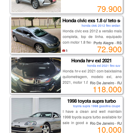
🚗 design moderno, tecnologia,
79.900
conforto e desempenho em um
único carro!
Honda civic exs 1.8 c/ teto solar
honda civic 2012 flex sedan
✅ motor 1.0 turbo de excelente
Honda civic exs 2012 a versão mais
desempenho e baixo consumo
completa, top de linha. equipado
✅ apenas 64.579 km rodados
com motor 1.8 flex (140 cv) e câmbio
Porto Alegre - RS
72.900
✅ versão platinum, uma das mais
automático de 5 marchas, teto solar,
5
completas da linha
controle de estabilidade, bancos em
✅ central multimídia
couro e paddle shifts (cambio
Honda hr-v exl 2021
✅ câmera de ré
borboleta).
honda exl 2021 flex suv
✅ direção elétrica
Honda hr-v exl 2021 com baixíssima
✅ ar-condicionado digital
quilometragem, modelo exl, ano
✅ rodas de liga leve
2021, motor 1.8 flex sohc i-vtec com
Rio De Janeiro - RJ
✅ volante multifuncional
118.000
potência de 140 cv, câmbio
✅ airbags e controles de
automático cvt, assistente de partida
estabilidade e tração
em rampa, excelente espaço
1998 toyota supra turbo
✅ excelente espaço interno e porta-
interno, conforto para cidade e
toyota supra 1998 gasolina coupe
malas
estrada, baixo custo de
I have a clean and well maintain
manutenção, alta confiabilidade
1998 toyota supra turbo available for
💰 r$ 79.900,00
mecânica, todo revisado na
sale in good and perfect condition,
Rio De Janeiro - RJ
10.000
concessionária honda, manual do
no scratches, no accidents and it
proprietário, chave reserva, detalhes