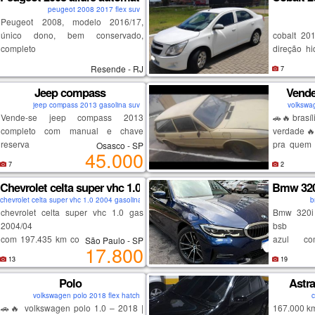
condicio
peugeot 2008 2017 flex suv
elétricas,
Peugeot 2008, modelo 2016/17,
de ré e vo
único dono, bem conservado,
cobalt 20
bem conser
completo
direção hi
central m
Resende - RJ
7
braço do
desembaça
Jeep compass
Vende
ré.
jeep compass 2013 gasolina suv
volkswag
Vende-se jeep compass 2013
🚗🔥 brasí
completo com manual e chave
verdade 
reserva
pra quem 
Osasco - SP
45.000
quer pega
7
2
valorizar!
✅ platinad
Chevrolet celta super vhc 1.0 gas 2004/04
Bmw 320i
✅ bomba d
chevrolet celta super vhc 1.0 2004 gasolina hatch
b
✅ bobina 
chevrolet celta super vhc 1.0 gas
Bmw 320i
✅ tampa do
2004/04
bsb
✅ 4 pneus
com 197.435 km cor branco com ar
azul co
São Paulo - SP
17.800
✅ fundo n
condicionado, vidros e trava elétrica
configuraç
13
19
⚠ precisa
veículo em ótimo estado de
pintura e
trocar bate
conservação pneus e mecânica em
interior im
Polo
Astra
– revisar 
geral excelente. veículo particular de
2 pneus no
volkswagen polo 2018 flex hatch
c
📄 docume
uso diário placa de sp final 4 já
pastilhas d
🚗🔥 volkswagen polo 1.0 – 2018 |
167.000 k