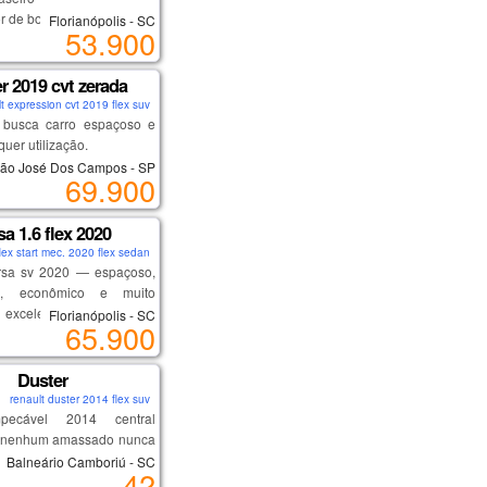
r de bordo
Florianópolis - SC
53.900
eno de miranda, 17, vila
dor traseiro
 campinas-sp.
dráulica
r 2019 cvt zerada
 rodoviária)
ga leve
t expression cvt 2019 flex suv
ricos
busca carro espaçoso e
ões de financiamento com
ricas
quer utilização.
ancos e taxas,
létricos
ão José Dos Campos - SP
 20 anos no mercado,
69.900
versão, motor sce
s de 100 veículos em
es:
vel, corrente de comando.
sa 1.6 flex 2020
flex start mec. 2020 flex sedan
forte e econômico
 imparável, trocas suaves
rsa sv 2020 — espaçoso,
ibilidade
 baixo.
vel, econômico e muito
 espaço interno
 de subida em rampa,
. excelente opção para
Florianópolis - SC
o em dia
r de bordo, modo eco.
65.900
plicativo ou quem busca um
cável, sem detalhes
leto com baixo custo de
liga, ajuste de bancos,
o.
Duster
e muito mais...
:
renault duster 2014 flex suv
 dono, nota de zero,
pecável 2014 central
00% sem repintura.
a nenhum amassado nunca
forte e econômico
a lacrada nada estragado
Balneário Camboriú - SC
 espaço interno e porta-
42
ade de adquirir o melhor
 novinha