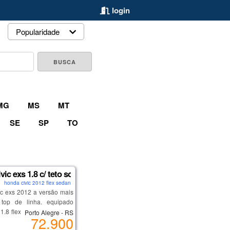
login
Popularidade
MG
MS
MT
SE
SP
TO
ic exs 1.8 c/ teto solar
honda civic 2012 flex sedan
c exs 2012 a versão mais
 top de linha. equipado
1.8 flex (140 cv) e câmbio
Porto Alegre - RS
72.900
 de 5 marchas, teto solar,