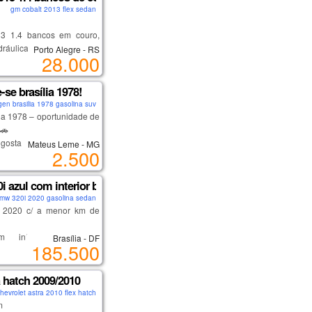
nado, vidros e travas
gm cobalt 2013 flex sedan
 central multimídia, câmera
lante multifuncional. carro
13 1.4 bancos em couro,
vado, pronto para uso.
dráulica, ar condicionado,
Porto Alegre - RS
28.000
ultimídia, descanso de
 motorista, ar quente,
dor traseiro,câmera de
-se brasília 1978!
en brasilia 1978 gasolina suv
lia 1978 – oportunidade de
🚗
gosta de carro antigo ou
Mateus Leme - MG
2.500
r barato pra arrumar e
o novo
 azul com interior bege - 2020
e gasolina nova
mw 320i 2020 gasolina sedan
nova
 2020 c/ a menor km de
 distribuidor nova
 novos
m interior bege, a
Brasília - DF
185.500
ovo
ão mais desejada
 apenas: – carregar ou
xtremamente conservada
ria
pecável
 hatch 2009/2010
carburador
vos - firestone f-700
hevrolet astra 2010 flex hatch
nto 2025 em dia
e freio traseiras novas
m