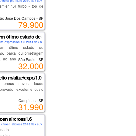
evrolet premiere 2019 flex suv
chave cópia
motorista com ajuste de
emier 1.4 turbo - top de
enciamento 2026
ar, bancos em couro,
ão José Dos Campos - SP
dade com qualidade e
79.900
a.
 envio fotos, vídeos,
encial, multimídia, volante
s ou placa do carro por
nal.
em ótimo estado de conservação. baixa quilometragem comparada
rônicos, contato pelo chat
ero expression 1.6 2014 flex hatch
iormente whatsapp para
 em ótimo estado de
nte procedência e
ar de ver o carro
ão. baixa quilometragem
o. venha conferir!
ialmente na minha
 ao ano de fabricação.
São Paulo - SP
32.000
a em jardim camburi ou
das, ipva pago, possui
rabalho na ilha de santa
lio rn/alize/expr./1.0 hi-power 16v 5p 2015
, pneus novos, laudo
provado, excelente custo
Campinas - SP
31.990
3325 douglas
roen aircross1.6
585 pietro
citroen aircross 2018 flex suv
onado
22 loja
aseiro