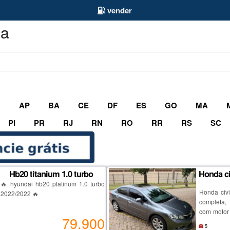
vender
da
M
AP
BA
CE
DF
ES
GO
MA
PI
PR
RJ
RN
RO
RR
RS
SC
Hb20 titanium 1.0 turbo
Honda civ
🔥 hyundai hb20 platinum 1.0 turbo
Honda civi
2022/2022 🔥
completa,
com motor 
🚗 design moderno, tecnologia,
79.900
automático
conforto e desempenho em um único
5