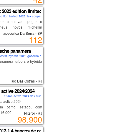
confira!
dirigibilidade
_______________
 2023 edition limited
o em dia
cável, sem detalhes
 edition limited 2023 flex coupe
er conservado..pegar e
neus novos michellin
 trocar.
Itapecerica Da Serra - SP
112
lhar e se apaixonar
oca somente por montana
2024 ou 2025 fora isso
sche panamera
enda
amera hybrida 2023 gasolina coupe
namera turbo s e hybrida
 de fabrica
Rio Das Ostras - RJ
 active 2024/2024
nissan active 2024 flex suv
ks active 2024
em ótimo estado, com
16.000 km rodados.
Niterói - RJ
98.900
 confortável e ideal para
dia. motor 1.6, câmbio
o, direção elétrica, ar-
013 1.4 bancos de couro