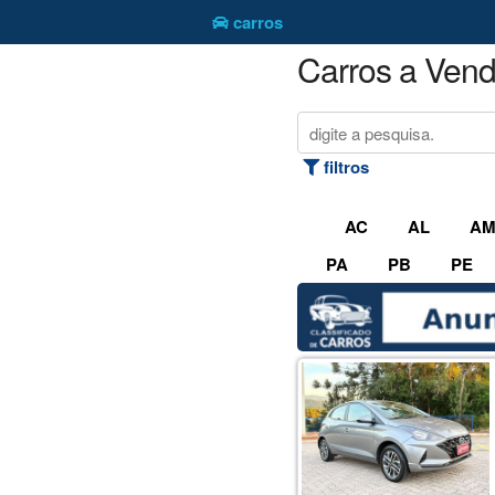
carros
Carros a Ven
filtros
AC
AL
A
PA
PB
PE