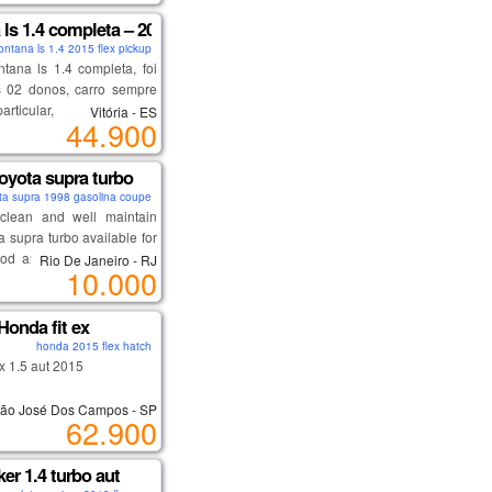
e estabilidade, bancos em
paddle shifts (cambio
ls 1.4 completa – 2015
ontana ls 1.4 2015 flex pickup
ana ls 1.4 completa, foi
 02 donos, carro sempre
rticular, nunca foi de
Vitória - ES
44.900
ada a fazer de mecânica,
higienizada, acompanha
do proprietário (com
oyota supra turbo
a gm até os 94 mil km) e
ta supra 1998 gasolina coupe
rva inclusive da caçamba,
clean and well maintain
ome sem nenhum débito
a supra turbo available for
dimento, opcionais
od and perfect condition,
Rio De Janeiro - RJ
10.000
s:
hes, no accidents and it
onado
ow mileage, to get more
dráulica
nd pictures on my 1998
Honda fit ex
ricos
upra, email me on
honda 2015 flex hatch
ica
trus67@gmail.com ).
ex 1.5 aut 2015
ifuncional
ão José Dos Campos - SP
vo
62.900
o automático dos faróis
ária
s elétricos
visado
bs
ker 1.4 turbo aut
provado
r de bordo