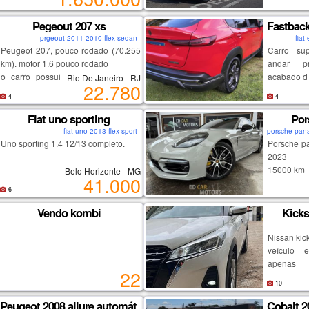
da região, 
conforto e 
________
Pegeout 207 xs
Fastback
manutençã
carro impe
prgeout 2011 2010 flex sedan
fiat
Peugeot 207, pouco rodado (70.255
Carro sup
km). motor 1.6 pouco rodado
andar p
o carro possui ar condicionado e
acabado de
Rio De Janeiro - RJ
22.780
vidros e travas elétricas.
carro de o
4
4
além disso, está com ipva pago,
aceito tr
trazendo ainda mais tranquilidade
rsbranca 
Fiat uno sporting
Por
ao novo proprietário, carro de
somente v
fiat uno 2013 flex sport
porsche pan
garagem coberta, uso familiaar.
Uno sporting 1.4 12/13 completo.
Porsche pa
2023
15000 km
Belo Horizonte - MG
41.000
na garantia
6
Vendo kombi
Kicks
Nissan kic
veículo 
apenas 
22
econômico,
10
o dia a 
automátic
Peugeot 2008 allure automático 1.6 16v
Cobalt 2