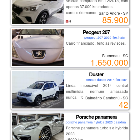
Veículo comprado em 12/2018, com
travas elétricas
apenas 37.000 km rodados.
espelhos elétricos
carro extremamente bem cuidado e
Santo André - SP
85.900
100% original ,sem retoques de
9
pintura.
💡 destaques:
* 80% da quilometragem em estrada
Peogeut 207
tendo um baixo desgaste.
peugeot 207 2009 flex hatch
motor 1.6 forte e econômico
* rodagem macia, silenciosa e sem
Carro financiado., feito as revisões.
ótima dirigibilidade
ruídos
conforto e espaço interno
* estepe nunca utilizado
Blumenau - SC
manutenção em dia
1.650.000
* manual + chave reserva
carro impecável, sem detalhes
* multimídia com apple carplay e
android auto sem fio com camera de
Duster
ré
renault duster 2014 flex suv
Linda impecável 2014 central
multimídia nenhum amassado
um carro diferenciado , para
nunca foi batida lacrada nada
pessoas exigentes.
Balneário Camboriú - SC
42
estragado por dentro novinha
Porsche panamera
porsche panamera hybrida 2023 gasolina coupe
Porsche panamera turbo s e hybrida
2023
15000 km