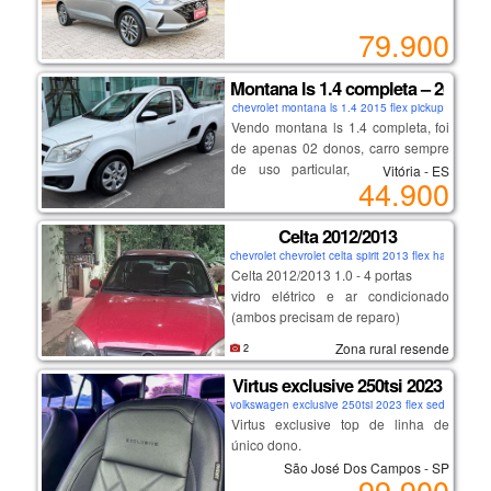
🚗 design moderno, tecnologia,
79.900
conforto e desempenho em um
único carro!
Montana ls 1.4 completa – 2015
chevrolet montana ls 1.4 2015 flex pickup
✅ motor 1.0 turbo de excelente
Vendo montana ls 1.4 completa, foi
desempenho e baixo consumo
de apenas 02 donos, carro sempre
✅ apenas 64.579 km rodados
de uso particular, nunca foi de
Vitória - ES
44.900
✅ versão platinum, uma das mais
empresa, nada a fazer de mecânica,
completas da linha
interna higienizada, acompanha
✅ central multimídia
manual do proprietário (com
Celta 2012/2013
✅ câmera de ré
revisões na gm até os 94 mil km) e
chevrolet chevrolet celta spirit 2013 flex hatch
✅ direção elétrica
chave reserva inclusive da
Celta 2012/2013 1.0 - 4 portas
✅ ar-condicionado digital
caçamba, em meu nome sem
vidro elétrico e ar condicionado
✅ rodas de liga leve
nenhum débito ou impedimento,
(ambos precisam de reparo)
✅ volante multifuncional
opcionais disponíveis:
direção hidráulica
✅ airbags e controles de
Zona rural resende
2
ar condicionado
flex - gasolina e álcool.
estabilidade e tração
direção hidráulica
possui documento
Virtus exclusive 250tsi 2023
✅ excelente espaço interno e porta-
vidros elétricos
o carro não está andando (
volkswagen exclusive 250tsi 2023 flex sedan
malas
trava elétrica
problema no motor)
Virtus exclusive top de linha de
alarme
o ipva de 2020 a 2024 ( dívida ativa)
único dono.
💰 r$ 79.900,00
chave multifuncional
São José Dos Campos - SP
99.900
acendimento automático dos faróis