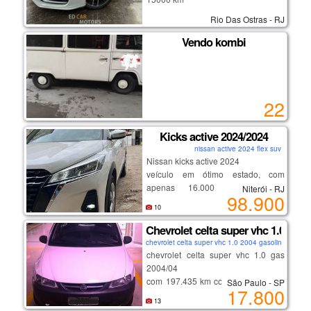
na garantia de fabrica
Rio Das Ostras - RJ
Vendo kombi
22
Kicks active 2024/2024
nissan active 2024 flex suv
Nissan kicks active 2024
veículo em ótimo estado, com
apenas 16.000 km rodados.
Niterói - RJ
98.900
econômico, confortável e ideal para
10
o dia a dia. motor 1.6, câmbio
automático, direção elétrica, ar-
Chevrolet celta super vhc 1.0 gas 
condicionado, vidros e travas
chevrolet celta super vhc 1.0 2004 gasolina hatch
elétricas, central multimídia, câmera
chevrolet celta super vhc 1.0 gas
de ré e volante multifuncional. carro
2004/04
bem conservado, pronto para uso.
com 197.435 km cor branco com ar
São Paulo - SP
17.800
condicionado, vidros e trava elétrica
13
veículo em ótimo estado de