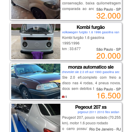
frontais e de cortina, sistema isofix
conservação. baixa quilometragem
para cadeirinha de bebe, banco
comparada ao ano de fabricação.
São Paulo - SP
oportunidade com qualidade e
traseiro bipartido, engate, cluster
32.000
sem dívidas, ipva pago, possui
procedência.
com conta-giros, velocímetro e
seguro.
display digital com nível de
Kombi furgão
combustível e computador de bordo,
volkswagen furgão 1.6 1996 gasolina van
além de econômetro, conexão usb e
Kombi furgão 1.6 gasolina
auxiliar, banco de couro, banco do
1995/1996
motorista e volante com ajuste de
km : 33.677
São Paulo - SP
altura, alarme, vidros elétricos e
20.000
km original, pneus em bom estado,
freios abs.. carro de mulher –olhou
funcionando.
levou. preço: r$118.000,00. tel: (21)
com troca recente da bateria, tanque
monza automatico sle
98444-3050 / (21) 98755-5676
e limpeza completa da carburação
chevrolet sle 2.0 efi aut 1993 gasolina sedan
(somente zap).
Sle 2.0 efi.completo com freio a
disco nas 4 rodas, 4 pneus novos.
docs sem debitos tudo ok em meu
São Paulo - SP
16.500
nome. bancos com ajuste de altura,
5
motor e cambio ok. carro funcional
de uso diario muito bom de andar.
Pegeout 207 xs
prgeout 2011 2010 flex sedan
Peugeot 207, pouco rodado (70.255
km). motor 1.6 pouco rodado
o carro possui ar condicionado e
Rio De Janeiro - RJ