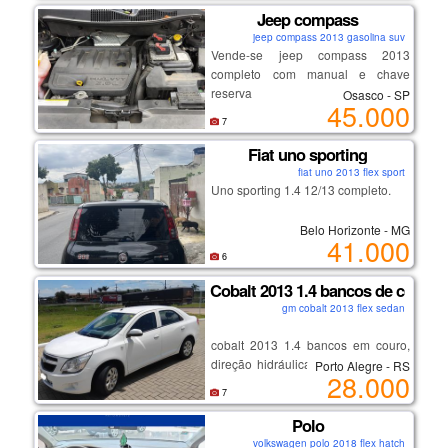
conservação pneus e mecânica em
Jeep compass
geral excelente. veículo particular
jeep compass 2013 gasolina suv
de uso diário placa de sp final 4 já
Vende-se jeep compass 2013
isento de pagar ipva sem multas
completo com manual e chave
documento ok pronto para
reserva
Osasco - SP
45.000
transferência.
7
(11) 94000 - 5374 c/ roberto
e-mail: jr.solution@gmail.com
Fiat uno sporting
fiat uno 2013 flex sport
Uno sporting 1.4 12/13 completo.
Belo Horizonte - MG
41.000
6
Cobalt 2013 1.4 bancos de couro
gm cobalt 2013 flex sedan
cobalt 2013 1.4 bancos em couro,
direção hidráulica, ar condicionado,
Porto Alegre - RS
28.000
central multimídia, descanso de
7
braço do motorista, ar quente,
desembaçador traseiro,câmera de
Polo
ré.
volkswagen polo 2018 flex hatch