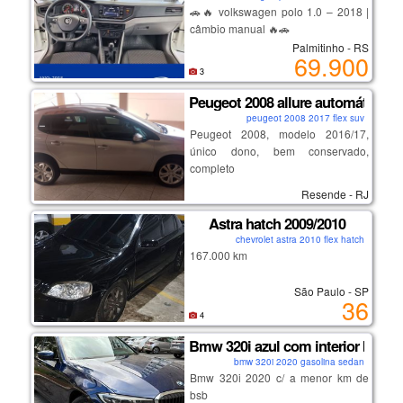
🚗🔥 volkswagen polo 1.0 – 2018 |
câmbio manual 🔥🚗
Palmitinho - RS
69.900
✅ ano 2018
3
✅ único dono
Peugeot 2008 allure automático 1.
✅ apenas 21.000 km rodados
peugeot 2008 2017 flex suv
✅ chave reserva
Peugeot 2008, modelo 2016/17,
✅ excelente estado de conservação
único dono, bem conservado,
✅ econômico, confortável e
completo
confiável
✅ manual do proprietário
Resende - RJ
✅ 4 pneus novos
Astra hatch 2009/2010
✅ revisado
✅ sem sinistro
chevrolet astra 2010 flex hatch
167.000 km
✅ sem leilão
✅ tirado 0km na holanda
volkswagen.
São Paulo - SP
36
4
Bmw 320i azul com interior bege -
bmw 320i 2020 gasolina sedan
Bmw 320i 2020 c/ a menor km de
bsb