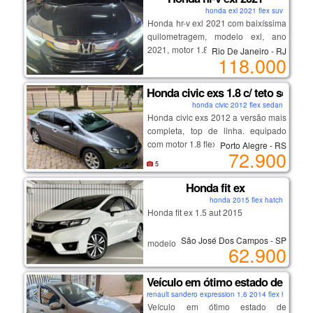
honda exl 2021 flex suv
Honda hr-v exl 2021 com baixíssima
quilometragem, modelo exl, ano
2021, motor 1.8 flex sohc i-vtec com
Rio De Janeiro - RJ
118.000
potência de 140 cv, câmbio
automático cvt, assistente de partida
em rampa, excelente espaço
Honda civic exs 1.8 c/ teto solar
interno, conforto para cidade e
honda civic 2012 flex sedan
estrada, baixo custo de
Honda civic exs 2012 a versão mais
manutenção, alta confiabilidade
completa, top de linha. equipado
mecânica, todo revisado na
com motor 1.8 flex (140 cv) e câmbio
Porto Alegre - RS
72.900
concessionária honda, manual do
automático de 5 marchas, teto solar,
5
proprietário, chave reserva, detalhes
controle de estabilidade, bancos em
em black piano, ar-condicionado
couro e paddle shifts (cambio
Honda fit ex
digital automático gelando, central
borboleta).
honda 2015 flex hatch
multimidia touchscreen, rodas de
Honda fit ex 1.5 aut 2015
liga leve aro 17”, câmera de ré com
medidor de distância, sensores de
São José Dos Campos - SP
modelo novo
62.900
estacionamento, engate, ponteira,
2ª proprietária
antena estilo tubarão, controle
veículo revisado
remoto para rádio no volante
Veículo em ótimo estado de conse
cautelar aprovado
multifiuncional, piloto automático,
renault sandero expression 1.6 2014 flex hatch
manual e chave cópia
pneus novos, airbag laterais,
Veículo em ótimo estado de
ipva e licenciamento 2026