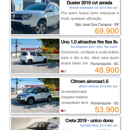
de manutenção.
Duster 2019 cvt zerada
destaques:
renault expression cvt 2019 flex suv
Pra quem busca carro espaçoso e
bruto, qualquer utilização.
motor 1.6 forte e econômico
São José Dos Campos - SP
excelente espaço interno e porta-
69.900
malas
melhor versão, motor sce
conforto e dirigibilidade
indestrutível, corrente de comando.
Uno 1.0 attractive fire flex 8v
manutenção em dia
carro impecável, sem detalhes
fiat attractive 2021 2021 flex hatch
câmbio cvt imparável, trocas suaves
Econômico, confiável e muito prático
e consumo baixo.
para o dia a dia. ideal para quem
auxiliar de subida em rampa,
busca baixo consumo, manutenção
Florianópolis - SC
computador de bordo, modo eco.
48.900
acessível e conforto.
3
💡 destaques:
rodas de liga, ajuste de bancos,
motor 1.0 muito econômico
Citroen aircross1.6
multimídia e muito mais...
baixa quilometragem
citroen aircross 2018 flex suv
segundo dono, nota de zero,
ótimo custo-benefício
Ar-condicionado
cautelar 100% sem repintura.
manutenção em dia
limpador traseiro
carro impecável, sem detalhes
computador de bordo
Florianópolis - SC
53.900
oportunidade de adquirir o melhor
ar quente
5
da região, confira!
desembaçador traseiro
_______________________
direção hidráulica
Creta 2019 - unico dono
rodas de liga leve
hyundai creta 2019 flex suv
vidros elétricos