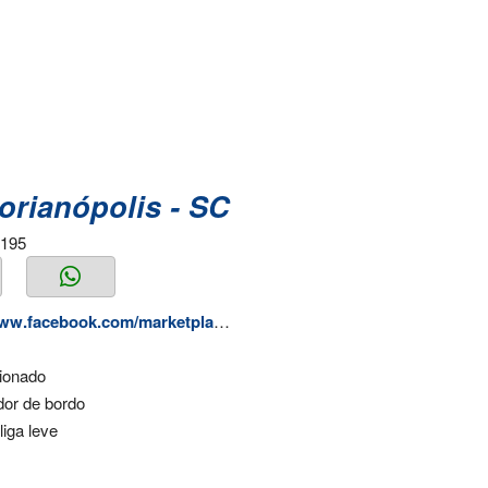
orianópolis - SC
9195
cebook.com/marketplace/item/1571403750956663
cionado
or de bordo
liga leve