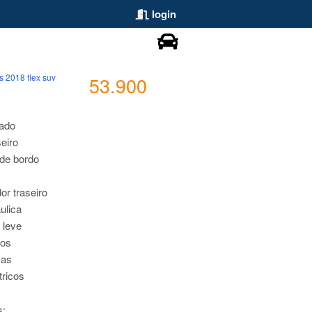
login
ss 2018 flex suv
53.900
nado
seiro
de bordo
r traseiro
ulica
 leve
cos
cas
tricos
s: