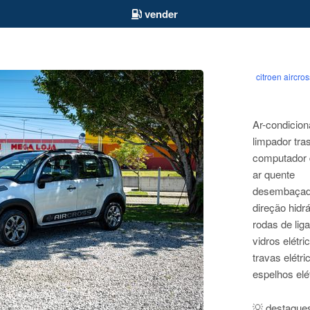
vender
citroen aircro
Ar-condicio
limpador tra
computador 
ar quente
desembaçado
direção hidrá
rodas de liga
vidros elétri
travas elétri
espelhos elé
💡 destaque