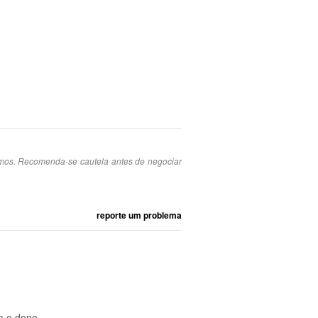
smos. Recomenda-se cautela antes de negociar
reporte um problema
m o dono.