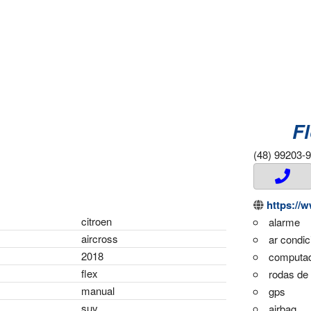
Fl
(48) 99203-
https://www.fa
citroen
alarme
aircross
ar condi
2018
computad
flex
rodas de 
manual
gps
suv
airbag