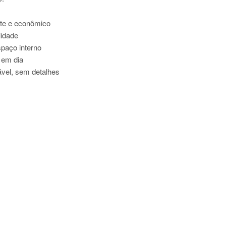
rte e econômico
ilidade
spaço interno
 em dia
vel, sem detalhes