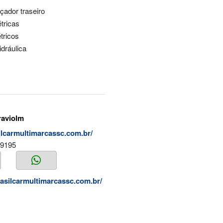
ador traseiro
étricas
étricos
idráulica
raviolm
silcarmultimarcassc.com.br/
-9195
rasilcarmultimarcassc.com.br/