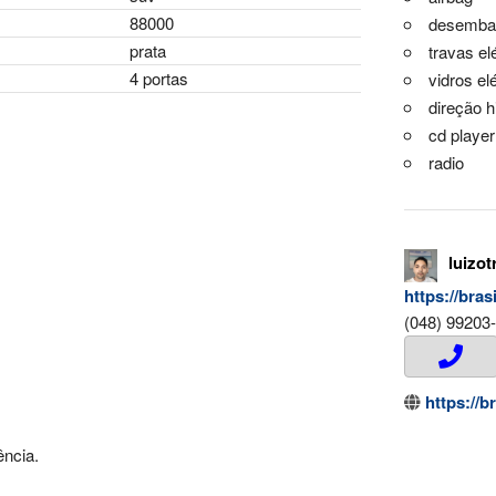
88000
desembaç
prata
travas el
4 portas
vidros el
direção h
cd player
radio
luizot
https://bra
(048) 99203
https://b
ncia.