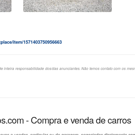
place/item/1571403750956663
e inteira responsabilidade dos/das anunciantes. Não temos contato com os me
os.com - Compra e venda de carros
ovos e usados, particular ou de garagem, negociados diretamente co