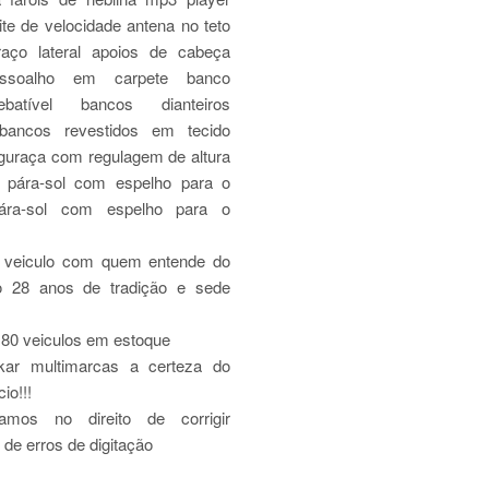
mite de velocidade antena no teto
aço lateral apoios de cabeça
 assoalho em carpete banco
ebatível bancos dianteiros
 bancos revestidos em tecido
eguraça com regulagem de altura
 pára-sol com espelho para o
pára-sol com espelho para o
 veiculo com quem entende do
o 28 anos de tradição e sede
 80 veiculos em estoque
kar multimarcas a certeza do
io!!!
amos no direito de corrigir
 de erros de digitação