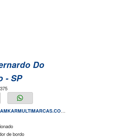
ernardo Do
 - SP
3375
RAMKARMULTIMARCAS.COM.BR
cionado
or de bordo