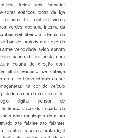
dráulica freios abs limpador
rovisores elétricos rodas de liga
 elétricas trio elétrico vidros
dros verdes abertura interna da
mbustível abertura interna do
air bag do motorista air bag do
alarme velocidade aviso sonoro
cesos banco do motorista com
altura coluna de direção com
de altura encosto de cabeça
is de milha frisos laterais na cor
 maçanetas na cor do veículo
pintado na cor do veículo porta-
lógio digital sensor de
nto temporizador do limpador do
volante com regulagem de altura
mado alto falante alto falantes
to falantes traseiros brake light
 faróis de neblina mp3 player