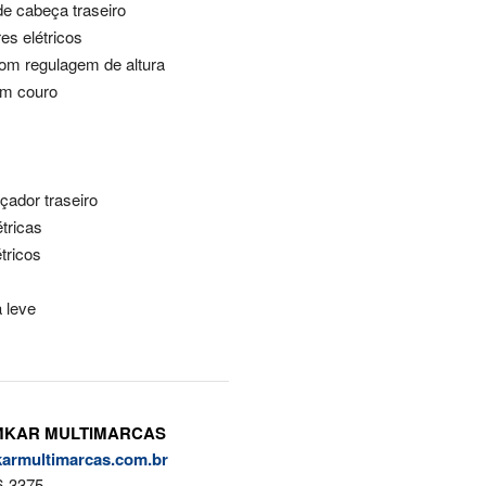
de cabeça traseiro
res elétricos
com regulagem de altura
m couro
ador traseiro
étricas
étricos
a leve
KAR MULTIMARCAS
karmultimarcas.com.br
6-3375