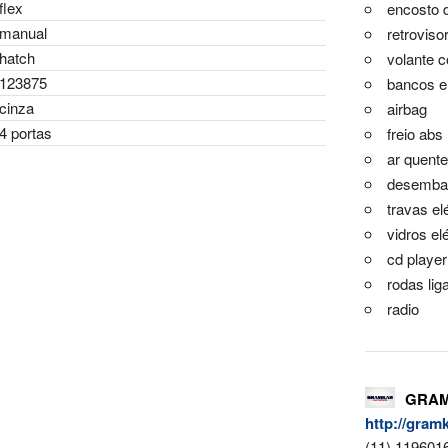
flex
encosto 
manual
retroviso
hatch
volante 
123875
bancos e
cinza
airbag
4 portas
freio abs
ar quente
desembaç
travas el
vidros el
cd player
rodas lig
radio
GRAM
http://gram
(11) 119601