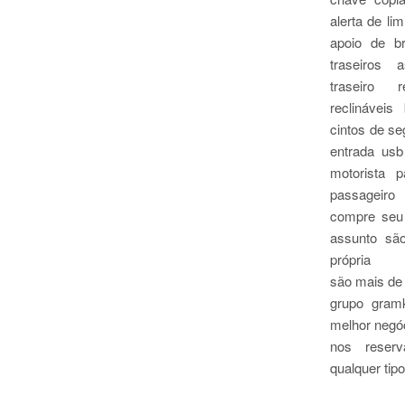
alerta de li
apoio de br
traseiros
traseiro r
reclináveis
cintos de s
entrada usb
motorista 
passageiro
compre seu
assunto sã
própria
são mais de
grupo gram
melhor negóc
nos reserv
qualquer tipo