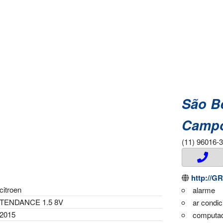
São B
Campo
(11) 96016-
http://G
citroen
alarme
TENDANCE 1.5 8V
ar condi
2015
computad