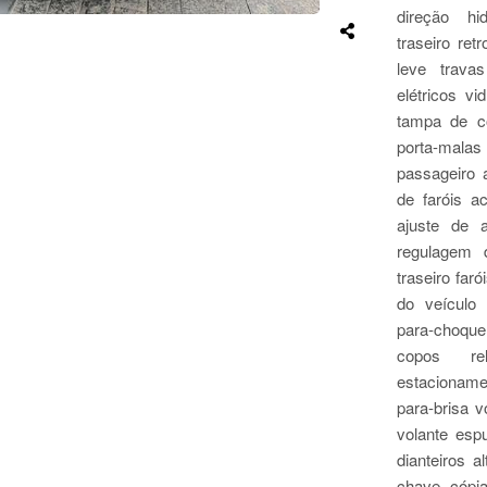
direção hi
traseiro ret
leve travas
elétricos vi
tampa de co
porta-malas 
passageiro 
de faróis a
ajuste de 
regulagem 
traseiro faró
do veículo
para-choque 
copos re
estacioname
para-brisa 
volante espu
dianteiros al
chave cópia