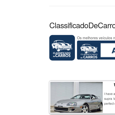
ClassificadoDeCarr
Os melhores veículos n
I have 
supra t
perfect
and it
detail