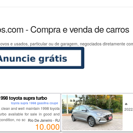
os.com - Compra e venda de carros
ovos e usados, particular ou de garagem, negociados diretamente co
1998 toyota supra turbo
toyota supra 1998 gasolina coupe
🔥 h
a clean and well maintain 1998 toyota
2022
urbo available for sale in good and
 condition, no scratches, no accidents
Rio De Janeiro - RJ
🚗 d
10.000
 runs on low mileage, to get more
dese
s and pictures on my 1998 model