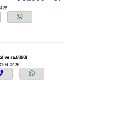
0426
liveira.0i0i0i
8104-0426