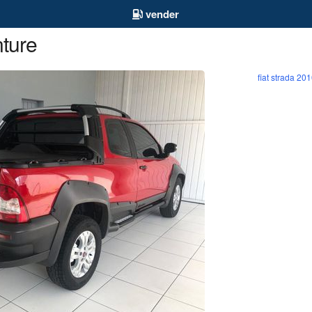
vender
nture
fiat strada 20