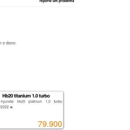
reporte um problema
m o dono.
Hb20 titanium 1.0 turbo
yundai hb20 platinum 1.0 turbo
/2022 🔥
esign moderno, tecnologia, conforto e
79.900
mpenho em um único carro!