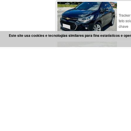
sup
( rolan
Tracker 
teto sol
chave 
multifun
Este site usa cookies e tecnologias similares para fins estatísticos e 
excele
venha c
Prisma 
motor r
com gar
complet
financi
Honda
quilome
1.8 fle
câmbio 
em ram
confort
Honda
de ma