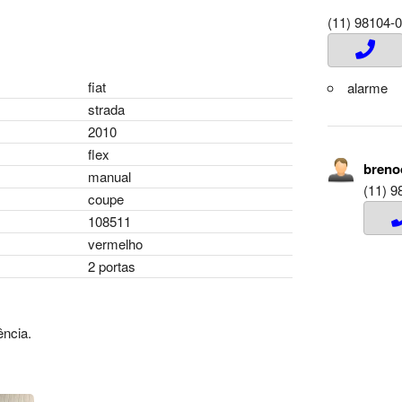
(11) 98104-
fiat
alarme
strada
2010
flex
brenoo
manual
(11) 9
coupe
108511
vermelho
2 portas
ncia.