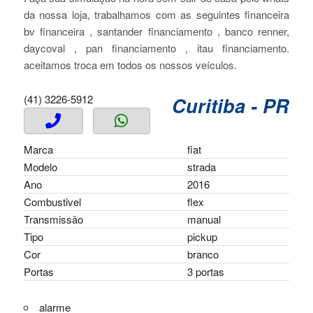
da nossa loja, trabalhamos com as seguintes financeira
bv financeira , santander financiamento , banco renner,
daycoval , pan financiamento , itau financiamento.
aceitamos troca em todos os nossos veículos.
(41) 3226-5912
Curitiba - PR
Marca
fiat
Modelo
strada
Ano
2016
Combustivel
flex
Transmissão
manual
Tipo
pickup
Cor
branco
Portas
3 portas
alarme