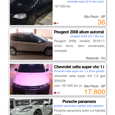
chevrolet astra 2010 flex hatch
✅ chave reserva
167.000 km
✅ excelente estado de conservação
✅ econômico, confortável e
São Paulo - SP
confiável
36
✅ manual do proprietário
4
✅ 4 pneus novos
Peugeot 2008 allure automático 1.
✅ revisado
✅ sem sinistro
peugeot 2008 2017 flex suv
Peugeot 2008, modelo 2016/17,
✅ sem leilão
único dono, bem conservado,
✅ tirado 0km na holanda
completo
volkswagen.
Resende - RJ
Chevrolet celta super vhc 1.0 gas 
chevrolet celta super vhc 1.0 2004 gasolina hatch
chevrolet celta super vhc 1.0 gas
2004/04
com 197.435 km cor branco com ar
São Paulo - SP
17.800
condicionado, vidros e trava elétrica
13
veículo em ótimo estado de
conservação pneus e mecânica em
Porsche panamera
geral excelente. veículo particular
porsche panamera hybrida 2023 gasolina coupe
de uso diário placa de sp final 4 já
Porsche panamera turbo s e hybrida
isento de pagar ipva sem multas