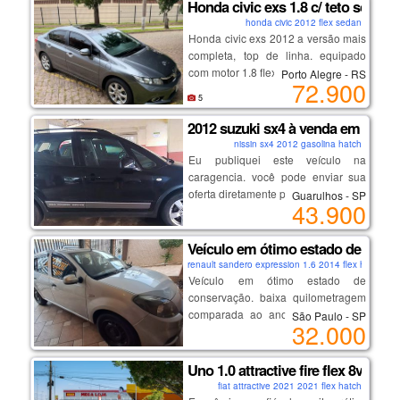
Honda civic exs 1.8 c/ teto solar
venha aproveitar a oportunidade de
honda civic 2012 flex sedan
um topo de linha em condições
✅ motor 1.0 turbo de excelente
Honda civic exs 2012 a versão mais
impecáveis, com preço reduzido
desempenho e baixo consumo
completa, top de linha. equipado
similar ao modelo intermediário.
✅ apenas 64.579 km rodados
com motor 1.8 flex (140 cv) e câmbio
Porto Alegre - RS
72.900
✅ versão platinum, uma das mais
automático de 5 marchas, teto solar,
5
completas da linha
controle de estabilidade, bancos em
✅ central multimídia
couro e paddle shifts (cambio
2012 suzuki sx4 à venda em guaru
✅ câmera de ré
borboleta).
nissin sx4 2012 gasolina hatch
✅ direção elétrica
Eu publiquei este veículo na
✅ ar-condicionado digital
caragencia. você pode enviar sua
✅ rodas de liga leve
oferta diretamente pelo anúncio.
Guarulhos - SP
✅ volante multifuncional
43.900
aqui está o link:
✅ airbags e controles de
https://caragencia.com/br/car-
estabilidade e tração
finder/2012-suzuki-sx4
Veículo em ótimo estado de conse
✅ excelente espaço interno e porta-
renault sandero expression 1.6 2014 flex hatch
malas
Veículo em ótimo estado de
conservação. baixa quilometragem
💰 r$ 79.900,00
comparada ao ano de fabricação.
São Paulo - SP
32.000
sem dívidas, ipva pago, possui
seguro.
veículo muito bem conservado,
pronto para rodar e sem detalhes.
Uno 1.0 attractive fire flex 8v
ideal para quem procura um carro
fiat attractive 2021 2021 flex hatch
econômico para o dia a dia, mas