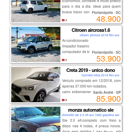
Econômico, confiável e muito prático
sem abrir mão de conforto,
para o dia a dia. ideal para quem
segurança e tecnologia.
busca baixo consumo, manutenção
Florianópolis - SC
48.900
acessível e conforto.
3
💡 destaques:
📍 fogte veículos
motor 1.0 muito econômico
Citroen aircross1.6
🔄 aceitamos trocas
baixa quilometragem
💳 financiamento facilitado
citroen aircross 2018 flex suv
ótimo custo-benefício
Ar-condicionado
manutenção em dia
limpador traseiro
📲 chame agora no whatsapp e
carro impecável, sem detalhes
computador de bordo
Florianópolis - SC
agende sua visita. não perca essa
53.900
ar quente
oportunidade!
5
desembaçador traseiro
direção hidráulica
Creta 2019 - unico dono
rodas de liga leve
hyundai creta 2019 flex suv
vidros elétricos
Veículo comprado em 12/2018, com
travas elétricas
apenas 37.000 km rodados.
espelhos elétricos
carro extremamente bem cuidado e
Santo André - SP
85.900
100% original ,sem retoques de
9
pintura.
💡 destaques:
* 80% da quilometragem em estrada
monza automatico sle
tendo um baixo desgaste.
chevrolet sle 2.0 efi aut 1993 gasolina sedan
motor 1.6 forte e econômico
* rodagem macia, silenciosa e sem
Sle 2.0 efi.completo com freio a
ótima dirigibilidade
ruídos
disco nas 4 rodas, 4 pneus novos.
conforto e espaço interno
* estepe nunca utilizado
docs sem debitos tudo ok em meu
São Paulo - SP