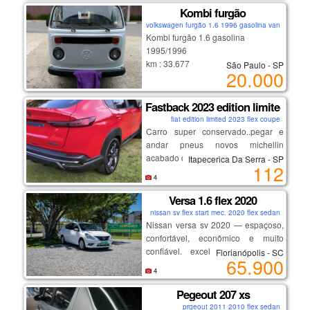
estoque
rodas de liga, ajuste de bancos,
Kombi furgão
multimídia e muito mais...
volkswagen furgão 1.6 1996 gasolina van
segundo dono, nota de zero,
Kombi furgão 1.6 gasolina
cautelar 100% sem repintura.
1995/1996
km : 33.677
São Paulo - SP
20.000
oportunidade de adquirir o melhor
km original, pneus em bom estado,
da região, confira!
funcionando.
_______________________
com troca recente da bateria, tanque
Fastback 2023 edition limited
e limpeza completa da carburação
fiat edition limited 2023 flex coupe
Carro super conservado..pegar e
andar pneus novos michellin
acabado de trocar.
Itapecerica Da Serra - SP
112
carro de olhar e se apaixonar
4
aceito troca somente por montana
rsbranca 2024 ou 2025 fora isso
Versa 1.6 flex 2020
somente venda
nissan sv flex start mec. 2020 flex sedan
Nissan versa sv 2020 — espaçoso,
confortável, econômico e muito
confiável. excelente opção para
Florianópolis - SC
65.900
família, aplicativo ou quem busca
4
um sedã completo com baixo custo
de manutenção.
Pegeout 207 xs
destaques:
prgeout 2011 2010 flex sedan