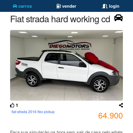
carros
vender
login
Fiat strada hard working cd
1
fiat strada 2016 flex pickup
64.900
Faça sua simulação na hora sem sair de casa pelo whats