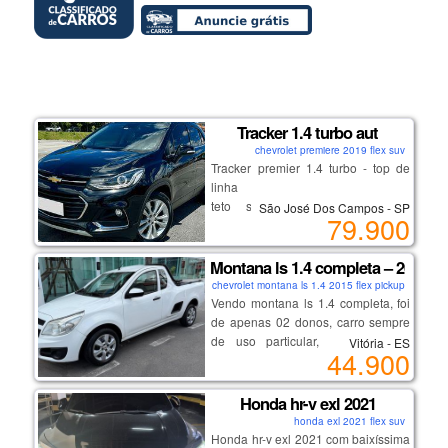
Tracker 1.4 turbo aut
chevrolet premiere 2019 flex suv
Tracker premier 1.4 turbo - top de
linha
teto solar, bancos em couro,
São José Dos Campos - SP
79.900
start/stop
chave presencial, multimídia,
volante multifuncional.
Montana ls 1.4 completa – 2015
chevrolet montana ls 1.4 2015 flex pickup
Vendo montana ls 1.4 completa, foi
excelente procedência e
de apenas 02 donos, carro sempre
conservação. venha conferir!
de uso particular, nunca foi de
Vitória - ES
44.900
empresa, nada a fazer de mecânica,
interna higienizada, acompanha
manual do proprietário (com
Honda hr-v exl 2021
revisões na gm até os 94 mil km) e
honda exl 2021 flex suv
chave reserva inclusive da
Honda hr-v exl 2021 com baixíssima