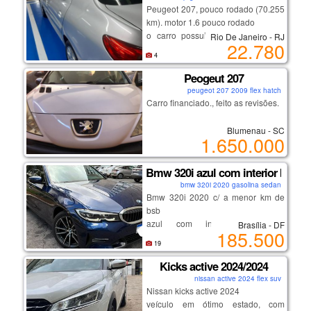
Peugeot 207, pouco rodado (70.255
km). motor 1.6 pouco rodado
motor 1.6 forte e econômico
o carro possui ar condicionado e
Rio De Janeiro - RJ
excelente espaço interno e porta-
22.780
vidros e travas elétricas.
malas
4
além disso, está com ipva pago,
conforto e dirigibilidade
trazendo ainda mais tranquilidade
Peogeut 207
manutenção em dia
ao novo proprietário, carro de
carro impecável, sem detalhes
peugeot 207 2009 flex hatch
garagem coberta, uso familiaar.
Carro financiado., feito as revisões.
Blumenau - SC
1.650.000
Bmw 320i azul com interior bege -
bmw 320i 2020 gasolina sedan
Bmw 320i 2020 c/ a menor km de
bsb
azul com interior bege, a
Brasília - DF
185.500
configuração mais desejada
19
pintura extremamente conservada
interior impecável
Kicks active 2024/2024
2 pneus novos - firestone f-700
nissan active 2024 flex suv
pastilhas de freio traseiras novas
Nissan kicks active 2024
veículo em ótimo estado, com