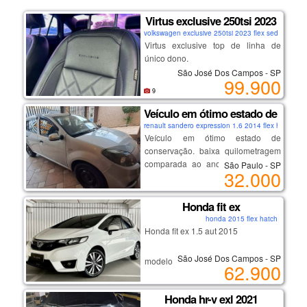
Virtus exclusive 250tsi 2023
volkswagen exclusive 250tsi 2023 flex sedan
Virtus exclusive top de linha de
único dono.
São José Dos Campos - SP
99.900
- motor 1.4 turbo (250 tsi) que une
9
performance e economia.
Veículo em ótimo estado de conse
- potência de sobra e câmbio
renault sandero expression 1.6 2014 flex hatch
automático de 6 marchas;
Veículo em ótimo estado de
- design exclusive: acabamento
conservação. baixa quilometragem
premium, rodas aro 18" exclusivas e
comparada ao ano de fabricação.
São Paulo - SP
detalhes escurecidos;
32.000
sem dívidas, ipva pago, possui
- tecnologia: painel digital (active
seguro.
info display), multimídia vw play e
Honda fit ex
modos de condução;
- segurança: acc (piloto automático
honda 2015 flex hatch
Honda fit ex 1.5 aut 2015
adaptativo) e frenagem autônoma
de emergência;
- estado de novo: único dono e com
São José Dos Campos - SP
modelo novo
62.900
todas revisões na concessionária.
2ª proprietária
veículo revisado
Honda hr-v exl 2021
cautelar aprovado
venha aproveitar a oportunidade de