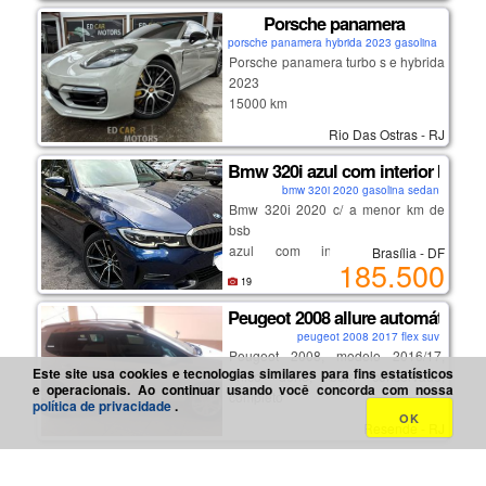
trocar bateria
Porsche panamera
– revisar carburador
porsche panamera hybrida 2023 gasolina coupe
📄 documento 2025 em dia
Porsche panamera turbo s e hybrida
✍ recibo preenchido
2023
💰 *por r$ 2.500 pra vender rápido!*
15000 km
preço de oportunidade mesmo!
na garantia de fabrica
Rio Das Ostras - RJ
Bmw 320i azul com interior bege -
bmw 320i 2020 gasolina sedan
Bmw 320i 2020 c/ a menor km de
bsb
azul com interior bege, a
Brasília - DF
185.500
configuração mais desejada
19
pintura extremamente conservada
interior impecável
Peugeot 2008 allure automático 1.
2 pneus novos - firestone f-700
peugeot 2008 2017 flex suv
pastilhas de freio traseiras novas
Peugeot 2008, modelo 2016/17,
Este site usa cookies e tecnologias similares para fins estatísticos
único dono, bem conservado,
e operacionais. Ao continuar usando você concorda com nossa
completo
potência e economia de combustível
política de privacidade
.
OK
em um carro premium, com
Resende - RJ
robustez, estabilidade e segurança.