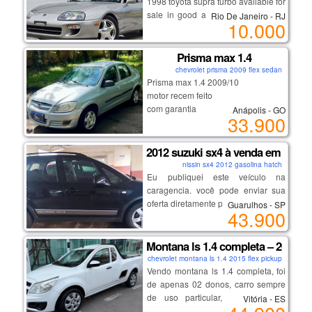
1998 toyota supra turbo available for
conservação. venha conferir!
para cadeirinha de bebe, banco
sale in good and perfect condition,
Rio De Janeiro - RJ
traseiro bipartido, engate, cluster
10.000
no scratches, no accidents and it
com conta-giros, velocímetro e
runs on low mileage, to get more
display digital com nível de
details and pictures on my 1998
Prisma max 1.4
combustível e computador de bordo,
model supra, email me on
chevrolet prisma 2009 flex sedan
além de econômetro, conexão usb e
( rolandpetrus67@gmail.com ).
Prisma max 1.4 2009/10
auxiliar, banco de couro, banco do
motor recem feito
motorista e volante com ajuste de
com garantia
Anápolis - GO
altura, alarme, vidros elétricos e
33.900
completo e com ar
freios abs.. carro de mulher –olhou
financio
levou. preço: r$118.000,00. tel: (21)
2012 suzuki sx4 à venda em guaru
98444-3050 / (21) 98755-5676
nissin sx4 2012 gasolina hatch
(somente zap).
Eu publiquei este veículo na
caragencia. você pode enviar sua
oferta diretamente pelo anúncio.
Guarulhos - SP
43.900
aqui está o link:
https://caragencia.com/br/car-
finder/2012-suzuki-sx4
Montana ls 1.4 completa – 2015
chevrolet montana ls 1.4 2015 flex pickup
Vendo montana ls 1.4 completa, foi
de apenas 02 donos, carro sempre
de uso particular, nunca foi de
Vitória - ES
empresa, nada a fazer de mecânica,