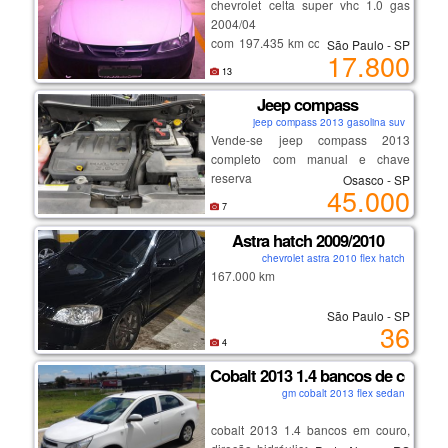
chevrolet celta super vhc 1.0 gas
✅ excelente estado de conservação
2004/04
✅ econômico, confortável e
com 197.435 km cor branco com ar
São Paulo - SP
confiável
17.800
condicionado, vidros e trava elétrica
✅ manual do proprietário
13
veículo em ótimo estado de
✅ 4 pneus novos
conservação pneus e mecânica em
Jeep compass
✅ revisado
geral excelente. veículo particular
✅ sem sinistro
jeep compass 2013 gasolina suv
de uso diário placa de sp final 4 já
Vende-se jeep compass 2013
✅ sem leilão
isento de pagar ipva sem multas
completo com manual e chave
✅ tirado 0km na holanda
documento ok pronto para
reserva
volkswagen.
Osasco - SP
45.000
transferência.
7
(11) 94000 - 5374 c/ roberto
e-mail: jr.solution@gmail.com
Astra hatch 2009/2010
chevrolet astra 2010 flex hatch
167.000 km
São Paulo - SP
36
4
Cobalt 2013 1.4 bancos de couro
gm cobalt 2013 flex sedan
cobalt 2013 1.4 bancos em couro,