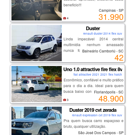
benefício!!!
📲 chame agora no whatsapp e
Campinas - SP
agende sua visita. não perca essa
31.990
oportunidade!
19 98313.3325 douglas
4
Duster
19.99515.0585 pietro
renault duster 2014 flex suv
Linda impecável 2014 central
19 3272.3622 loja
multimídia nenhum amassado
nunca foi batida lacrada nada
Balneário Camboriú - SC
42
estragado por dentro novinha
avenida bueno de miranda, 17, vila
industrial, campinas-sp.
Uno 1.0 attractive fire flex 8v
(próximo a rodoviária)
fiat attractive 2021 2021 flex hatch
Econômico, confiável e muito prático
temos opções de financiamento com
para o dia a dia. ideal para quem
diversos bancos e taxas,
busca baixo consumo, manutenção
Florianópolis - SC
há mais de 20 anos no mercado,
48.900
acessível e conforto.
com mais de 100 veículos em
3
💡 destaques:
estoque
motor 1.0 muito econômico
Duster 2019 cvt zerada
baixa quilometragem
renault expression cvt 2019 flex suv
ótimo custo-benefício
Pra quem busca carro espaçoso e
manutenção em dia
bruto, qualquer utilização.
carro impecável, sem detalhes
São José Dos Campos - SP