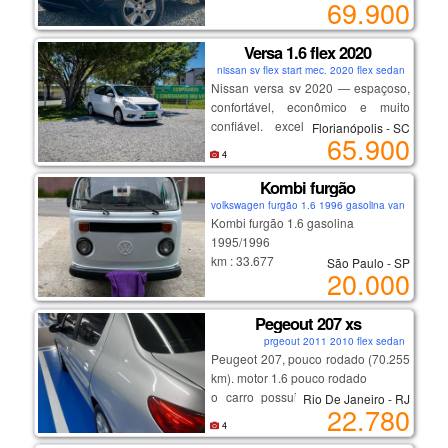
69.900
melhor versão, motor sce
indestrutível, corrente de comando.
Versa 1.6 flex 2020
nissan sv flex start mec. 2020 flex sedan
câmbio cvt imparável, trocas suaves
Nissan versa sv 2020 — espaçoso,
e consumo baixo.
confortável, econômico e muito
auxiliar de subida em rampa,
confiável. excelente opção para
Florianópolis - SC
computador de bordo, modo eco.
65.900
família, aplicativo ou quem busca
4
um sedã completo com baixo custo
rodas de liga, ajuste de bancos,
de manutenção.
Kombi furgão
multimídia e muito mais...
destaques:
volkswagen furgão 1.6 1996 gasolina van
segundo dono, nota de zero,
Kombi furgão 1.6 gasolina
cautelar 100% sem repintura.
1995/1996
motor 1.6 forte e econômico
km : 33.677
São Paulo - SP
excelente espaço interno e porta-
20.000
oportunidade de adquirir o melhor
km original, pneus em bom estado,
malas
da região, confira!
funcionando.
conforto e dirigibilidade
_______________________
com troca recente da bateria, tanque
Pegeout 207 xs
manutenção em dia
e limpeza completa da carburação
carro impecável, sem detalhes
prgeout 2011 2010 flex sedan
Peugeot 207, pouco rodado (70.255
km). motor 1.6 pouco rodado
o carro possui ar condicionado e
Rio De Janeiro - RJ
22.780
vidros e travas elétricas.
4
além disso, está com ipva pago,