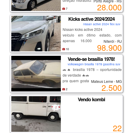
direção hidráulica, ar condicionado,
Porto Alegre - RS
28.000
central multimídia, descanso de
7
braço do motorista, ar quente,
desembaçador traseiro,câmera de
Kicks active 2024/2024
ré.
nissan active 2024 flex suv
Nissan kicks active 2024
veículo em ótimo estado, com
apenas 16.000 km rodados.
Niterói - RJ
98.900
econômico, confortável e ideal para
10
o dia a dia. motor 1.6, câmbio
automático, direção elétrica, ar-
Vende-se brasília 1978!
condicionado, vidros e travas
volkswagen brasilia 1978 gasolina suv
elétricas, central multimídia, câmera
🚗🔥 brasília 1978 – oportunidade
de ré e volante multifuncional. carro
de verdade 🔥🚗
bem conservado, pronto para uso.
pra quem gosta de carro antigo ou
Mateus Leme - MG
2.500
quer pegar barato pra arrumar e
2
valorizar!
✅ platinado novo
Vendo kombi
✅ bomba de gasolina nova
✅ bobina nova
✅ tampa do distribuidor nova
✅ 4 pneus novos
22
✅ fundo novo
⚠ precisa apenas: – carregar ou