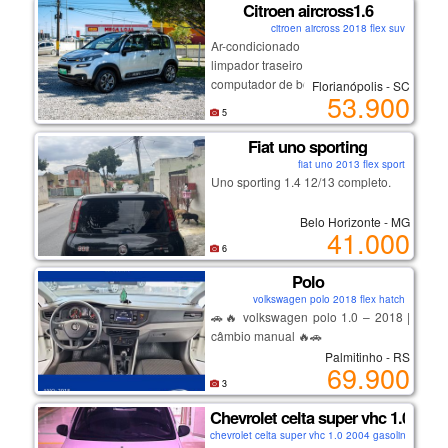
trazendo ainda mais tranquilidade
Citroen aircross1.6
ao novo proprietário, carro de
citroen aircross 2018 flex suv
garagem coberta, uso familiaar.
Ar-condicionado
limpador traseiro
computador de bordo
Florianópolis - SC
53.900
ar quente
5
desembaçador traseiro
direção hidráulica
Fiat uno sporting
rodas de liga leve
fiat uno 2013 flex sport
vidros elétricos
Uno sporting 1.4 12/13 completo.
travas elétricas
espelhos elétricos
Belo Horizonte - MG
41.000
6
💡 destaques:
Polo
volkswagen polo 2018 flex hatch
motor 1.6 forte e econômico
🚗🔥 volkswagen polo 1.0 – 2018 |
ótima dirigibilidade
câmbio manual 🔥🚗
conforto e espaço interno
Palmitinho - RS
manutenção em dia
69.900
✅ ano 2018
carro impecável, sem detalhes
3
✅ único dono
Chevrolet celta super vhc 1.0 gas 
✅ apenas 21.000 km rodados
chevrolet celta super vhc 1.0 2004 gasolina hatch
✅ chave reserva