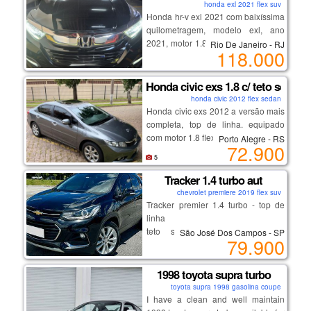
honda exl 2021 flex suv
manual e chave cópia
um topo de linha em condições
Honda hr-v exl 2021 com baixíssima
ipva e licenciamento 2026
impecáveis, com preço reduzido
quilometragem, modelo exl, ano
similar ao modelo intermediário.
2021, motor 1.8 flex sohc i-vtec com
Rio De Janeiro - RJ
oportunidade com qualidade e
118.000
potência de 140 cv, câmbio
procedência.
automático cvt, assistente de partida
em rampa, excelente espaço
Honda civic exs 1.8 c/ teto solar
interno, conforto para cidade e
honda civic 2012 flex sedan
estrada, baixo custo de
Honda civic exs 2012 a versão mais
manutenção, alta confiabilidade
completa, top de linha. equipado
mecânica, todo revisado na
com motor 1.8 flex (140 cv) e câmbio
Porto Alegre - RS
72.900
concessionária honda, manual do
automático de 5 marchas, teto solar,
5
proprietário, chave reserva, detalhes
controle de estabilidade, bancos em
em black piano, ar-condicionado
couro e paddle shifts (cambio
Tracker 1.4 turbo aut
digital automático gelando, central
borboleta).
chevrolet premiere 2019 flex suv
multimidia touchscreen, rodas de
Tracker premier 1.4 turbo - top de
liga leve aro 17”, câmera de ré com
linha
medidor de distância, sensores de
teto solar, bancos em couro,
São José Dos Campos - SP
79.900
estacionamento, engate, ponteira,
start/stop
antena estilo tubarão, controle
chave presencial, multimídia,
remoto para rádio no volante
volante multifuncional.
1998 toyota supra turbo
multifiuncional, piloto automático,
toyota supra 1998 gasolina coupe
pneus novos, airbag laterais,
I have a clean and well maintain
excelente procedência e
frontais e de cortina, sistema isofix