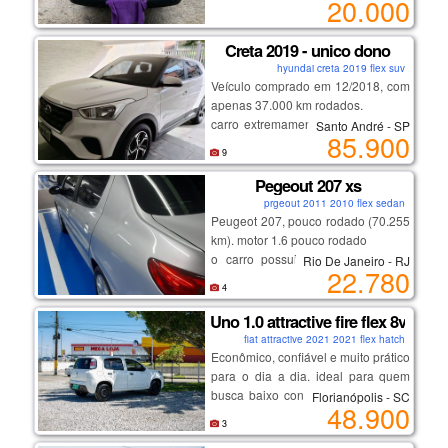
20.000
residência em jardim camburi ou
km original, pneus em bom estado,
oportunidade!
local de trabalho na ilha de santa
funcionando.
maria.
com troca recente da bateria, tanque
Creta 2019 - unico dono
e limpeza completa da carburação
hyundai creta 2019 flex suv
Veículo comprado em 12/2018, com
apenas 37.000 km rodados.
carro extremamente bem cuidado e
Santo André - SP
85.900
100% original ,sem retoques de
9
pintura.
* 80% da quilometragem em estrada
Pegeout 207 xs
tendo um baixo desgaste.
prgeout 2011 2010 flex sedan
* rodagem macia, silenciosa e sem
Peugeot 207, pouco rodado (70.255
ruídos
km). motor 1.6 pouco rodado
* estepe nunca utilizado
o carro possui ar condicionado e
Rio De Janeiro - RJ
22.780
* manual + chave reserva
vidros e travas elétricas.
4
* multimídia com apple carplay e
além disso, está com ipva pago,
android auto sem fio com camera de
trazendo ainda mais tranquilidade
Uno 1.0 attractive fire flex 8v
ré
ao novo proprietário, carro de
fiat attractive 2021 2021 flex hatch
garagem coberta, uso familiaar.
Econômico, confiável e muito prático
para o dia a dia. ideal para quem
um carro diferenciado , para
busca baixo consumo, manutenção
pessoas exigentes.
Florianópolis - SC
48.900
acessível e conforto.
3
💡 destaques: