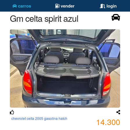
carros
vender
login
Gm celta spirit azul
chevrolet celta 2005 gasolina hatch
14.300