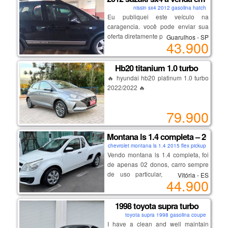
combustível e computador de bordo,
borboleta).
nissin sx4 2012 gasolina hatch
um topo de linha em condições
além de econômetro, conexão usb e
Eu publiquei este veículo na
impecáveis, com preço reduzido
auxiliar, banco de couro, banco do
caragencia. você pode enviar sua
similar ao modelo intermediário.
motorista e volante com ajuste de
oferta diretamente pelo anúncio.
Guarulhos - SP
altura, alarme, vidros elétricos e
43.900
aqui está o link:
freios abs.. carro de mulher –olhou
https://caragencia.com/br/car-
levou. preço: r$118.000,00. tel: (21)
finder/2012-suzuki-sx4
Hb20 titanium 1.0 turbo
98444-3050 / (21) 98755-5676
🔥 hyundai hb20 platinum 1.0 turbo
(somente zap).
2022/2022 🔥
🚗 design moderno, tecnologia,
79.900
conforto e desempenho em um
único carro!
Montana ls 1.4 completa – 2015
chevrolet montana ls 1.4 2015 flex pickup
✅ motor 1.0 turbo de excelente
Vendo montana ls 1.4 completa, foi
desempenho e baixo consumo
de apenas 02 donos, carro sempre
✅ apenas 64.579 km rodados
de uso particular, nunca foi de
Vitória - ES
44.900
✅ versão platinum, uma das mais
empresa, nada a fazer de mecânica,
completas da linha
interna higienizada, acompanha
✅ central multimídia
manual do proprietário (com
1998 toyota supra turbo
✅ câmera de ré
revisões na gm até os 94 mil km) e
toyota supra 1998 gasolina coupe
✅ direção elétrica
chave reserva inclusive da
I have a clean and well maintain