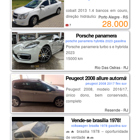
iluminação interna em led com
✅ excelente estado de conservação
opções cores
cobalt 2013 1.4 bancos em couro,
✅ econômico, confortável e
direção hidráulica, ar condicionado,
Porto Alegre - RS
confiável
28.000
central multimídia, descanso de
✅ manual do proprietário
7
braço do motorista, ar quente,
✅ 4 pneus novos
desembaçador traseiro,câmera de
Porsche panamera
✅ revisado
ré.
✅ sem sinistro
porsche panamera hybrida 2023 gasolina coupe
Porsche panamera turbo s e hybrida
✅ sem leilão
2023
✅ tirado 0km na holanda
15000 km
volkswagen.
na garantia de fabrica
Rio Das Ostras - RJ
Peugeot 2008 allure automático 1.
peugeot 2008 2017 flex suv
Peugeot 2008, modelo 2016/17,
único dono, bem conservado,
completo
Resende - RJ
Vende-se brasília 1978!
volkswagen brasilia 1978 gasolina suv
🚗🔥 brasília 1978 – oportunidade
de verdade 🔥🚗