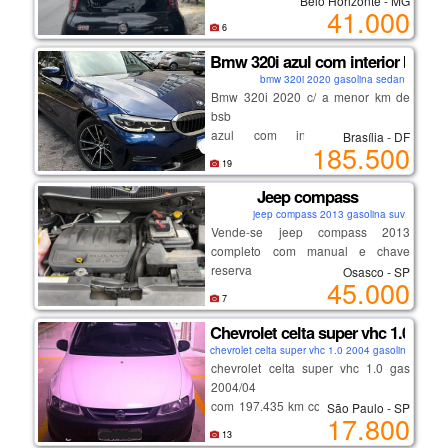
Belo Horizonte - MG
há mais de 20 anos no mercado,
41.000
com mais de 100 veículos em
6
💡 destaques:
estoque
Bmw 320i azul com interior bege -
bmw 320i 2020 gasolina sedan
motor 1.6 forte e econômico
Bmw 320i 2020 c/ a menor km de
ótima dirigibilidade
bsb
conforto e espaço interno
azul com interior bege, a
Brasília - DF
manutenção em dia
185.500
configuração mais desejada
carro impecável, sem detalhes
19
pintura extremamente conservada
interior impecável
Jeep compass
2 pneus novos - firestone f-700
jeep compass 2013 gasolina suv
pastilhas de freio traseiras novas
Vende-se jeep compass 2013
completo com manual e chave
reserva
Osasco - SP
potência e economia de combustível
45.000
em um carro premium, com
7
robustez, estabilidade e segurança.
Chevrolet celta super vhc 1.0 gas 
chevrolet celta super vhc 1.0 2004 gasolina hatch
ar condicionado 3 zonas, com saída
chevrolet celta super vhc 1.0 gas
e ajustes para o banco traseiro
2004/04
bluetooth
com 197.435 km cor branco com ar
São Paulo - SP
portas usb e usb-c
17.800
condicionado, vidros e trava elétrica
tela touchscreen
13
veículo em ótimo estado de