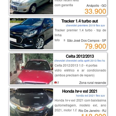
com garantia
Anápolis - GO
33.900
completo e com ar
financio
Tracker 1.4 turbo aut
chevrolet premiere 2019 flex suv
Tracker premier 1.4 turbo - top de
linha
teto solar, bancos em couro,
São José Dos Campos - SP
79.900
start/stop
chave presencial, multimídia,
volante multifuncional.
Celta 2012/2013
chevrolet chevrolet celta spirit 2013 flex hatch
Celta 2012/2013 1.0 - 4 portas
excelente procedência e
vidro elétrico e ar condicionado
conservação. venha conferir!
(ambos precisam de reparo)
direção hidráulica
Zona rural resende
2
flex - gasolina e álcool.
possui documento
Honda hr-v exl 2021
o carro não está andando (
honda exl 2021 flex suv
problema no motor)
Honda hr-v exl 2021 com baixíssima
o ipva de 2020 a 2024 ( dívida ativa)
quilometragem, modelo exl, ano
2021, motor 1.8 flex sohc i-vtec com
Rio De Janeiro - RJ
118.000
potência de 140 cv, câmbio