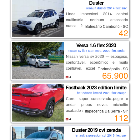
motor 1.0 muito econômico
Duster
baixa quilometragem
renault duster 2014 flex suv
ótimo custo-benefício
Linda impecável 2014 central
manutenção em dia
multimídia nenhum amassado
carro impecável, sem detalhes
nunca foi batida lacrada nada
Balneário Camboriú - SC
42
estragado por dentro novinha
Versa 1.6 flex 2020
nissan sv flex start mec. 2020 flex sedan
Nissan versa sv 2020 — espaçoso,
confortável, econômico e muito
confiável. excelente opção para
Florianópolis - SC
65.900
família, aplicativo ou quem busca
4
um sedã completo com baixo custo
de manutenção.
Fastback 2023 edition limited
destaques:
fiat edition limited 2023 flex coupe
Carro super conservado..pegar e
andar pneus novos michellin
motor 1.6 forte e econômico
acabado de trocar.
Itapecerica Da Serra - SP
excelente espaço interno e porta-
112
carro de olhar e se apaixonar
malas
4
aceito troca somente por montana
conforto e dirigibilidade
rsbranca 2024 ou 2025 fora isso
Duster 2019 cvt zerada
manutenção em dia
somente venda
carro impecável, sem detalhes
renault expression cvt 2019 flex suv