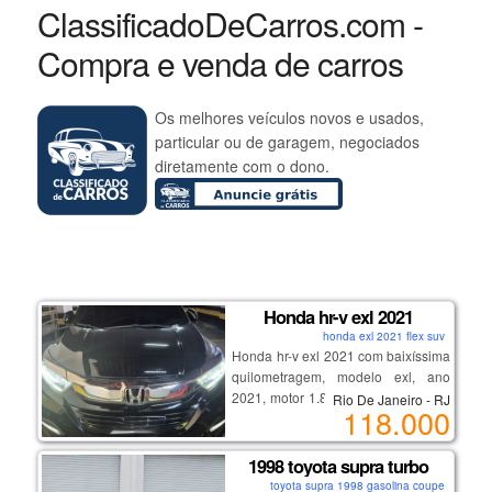
ClassificadoDeCarros.com -
Compra e venda de carros
Os melhores veículos novos e usados,
particular ou de garagem, negociados
diretamente com o dono.
Honda hr-v exl 2021
honda exl 2021 flex suv
Honda hr-v exl 2021 com baixíssima
quilometragem, modelo exl, ano
2021, motor 1.8 flex sohc i-vtec com
Rio De Janeiro - RJ
118.000
potência de 140 cv, câmbio
automático cvt, assistente de partida
em rampa, excelente espaço
1998 toyota supra turbo
interno, conforto para cidade e
toyota supra 1998 gasolina coupe