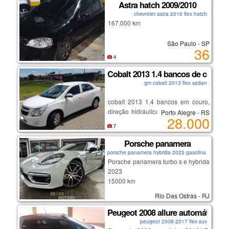
e-mail: jr.solution@gmail.com
✅ platinado novo
Astra hatch 2009/2010
✅ bomba de gasolina nova
chevrolet astra 2010 flex hatch
✅ bobina nova
167.000 km
✅ tampa do distribuidor nova
✅ 4 pneus novos
São Paulo - SP
36
✅ fundo novo
4
⚠ precisa apenas: – carregar ou
trocar bateria
Cobalt 2013 1.4 bancos de couro
– revisar carburador
gm cobalt 2013 flex sedan
📄 documento 2025 em dia
✍ recibo preenchido
cobalt 2013 1.4 bancos em couro,
💰 *por r$ 2.500 pra vender rápido!*
direção hidráulica, ar condicionado,
Porto Alegre - RS
28.000
preço de oportunidade mesmo!
central multimídia, descanso de
7
braço do motorista, ar quente,
desembaçador traseiro,câmera de
Porsche panamera
ré.
porsche panamera hybrida 2023 gasolina coupe
Porsche panamera turbo s e hybrida
2023
15000 km
na garantia de fabrica
Rio Das Ostras - RJ
Peugeot 2008 allure automático 1.
peugeot 2008 2017 flex suv