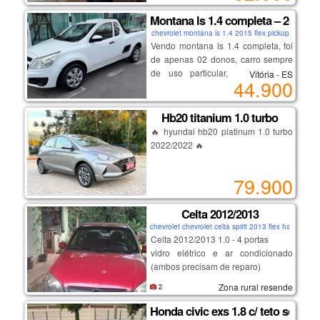
seguro.
Montana ls 1.4 completa – 2015
venha aproveitar a oportunidade de
chevrolet montana ls 1.4 2015 flex pickup
um topo de linha em condições
Vendo montana ls 1.4 completa, foi
impecáveis, com preço reduzido
de apenas 02 donos, carro sempre
similar ao modelo intermediário.
de uso particular, nunca foi de
Vitória - ES
44.900
empresa, nada a fazer de mecânica,
interna higienizada, acompanha
manual do proprietário (com
Hb20 titanium 1.0 turbo
revisões na gm até os 94 mil km) e
🔥 hyundai hb20 platinum 1.0 turbo
chave reserva inclusive da
2022/2022 🔥
caçamba, em meu nome sem
nenhum débito ou impedimento,
🚗 design moderno, tecnologia,
79.900
opcionais disponíveis:
conforto e desempenho em um
ar condicionado
único carro!
direção hidráulica
Celta 2012/2013
vidros elétricos
chevrolet chevrolet celta spirit 2013 flex hatch
✅ motor 1.0 turbo de excelente
trava elétrica
Celta 2012/2013 1.0 - 4 portas
desempenho e baixo consumo
alarme
vidro elétrico e ar condicionado
✅ apenas 64.579 km rodados
chave multifuncional
(ambos precisam de reparo)
✅ versão platinum, uma das mais
acendimento automático dos faróis
direção hidráulica
Zona rural resende
2
completas da linha
retrovisores elétricos
flex - gasolina e álcool.
✅ central multimídia
air bags/abs
possui documento
Honda civic exs 1.8 c/ teto solar
✅ câmera de ré
computador de bordo