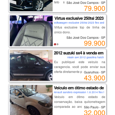
teto solar, bancos em couro,
São José Dos Campos - SP
altura, alarme, vidros elétricos e
oportunidade com qualidade e
79.900
start/stop
freios abs.. carro de mulher –olhou
procedência.
chave presencial, multimídia,
levou. preço: r$118.000,00. tel: (21)
volante multifuncional.
Virtus exclusive 250tsi 2023
98444-3050 / (21) 98755-5676
volkswagen exclusive 250tsi 2023 flex sedan
(somente zap).
Virtus exclusive top de linha de
excelente procedência e
único dono.
conservação. venha conferir!
São José Dos Campos - SP
99.900
- motor 1.4 turbo (250 tsi) que une
9
performance e economia.
2012 suzuki sx4 à venda em guaru
- potência de sobra e câmbio
nissin sx4 2012 gasolina hatch
automático de 6 marchas;
Eu publiquei este veículo na
- design exclusive: acabamento
caragencia. você pode enviar sua
premium, rodas aro 18" exclusivas e
oferta diretamente pelo anúncio.
Guarulhos - SP
detalhes escurecidos;
43.900
aqui está o link:
- tecnologia: painel digital (active
https://caragencia.com/br/car-
info display), multimídia vw play e
finder/2012-suzuki-sx4
Veículo em ótimo estado de conse
modos de condução;
- segurança: acc (piloto automático
renault sandero expression 1.6 2014 flex hatch
Veículo em ótimo estado de
adaptativo) e frenagem autônoma
conservação. baixa quilometragem
de emergência;
comparada ao ano de fabricação.
- estado de novo: único dono e com
São Paulo - SP
32.000
sem dívidas, ipva pago, possui
todas revisões na concessionária.