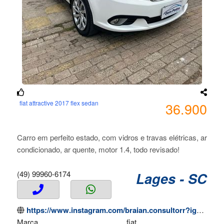
fiat attractive 2017 flex sedan
36.900
Carro em perfeito estado, com vidros e travas elétricas, ar
condicionado, ar quente, motor 1.4, todo revisado!
(49) 99960-6174
Lages - SC
https://www.instagram.com/braian.consultorr?igsh=MTFxYm55dWxoMHBxYg%3D%3D&utm_source=qr
Marca
fiat