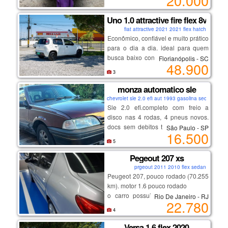
20.000
funcionando.
com troca recente da bateria, tanque
Uno 1.0 attractive fire flex 8v
e limpeza completa da carburação
fiat attractive 2021 2021 flex hatch
Econômico, confiável e muito prático
para o dia a dia. ideal para quem
busca baixo consumo, manutenção
Florianópolis - SC
48.900
acessível e conforto.
3
💡 destaques:
motor 1.0 muito econômico
monza automatico sle
baixa quilometragem
chevrolet sle 2.0 efi aut 1993 gasolina sedan
ótimo custo-benefício
Sle 2.0 efi.completo com freio a
manutenção em dia
disco nas 4 rodas, 4 pneus novos.
carro impecável, sem detalhes
docs sem debitos tudo ok em meu
São Paulo - SP
16.500
nome. bancos com ajuste de altura,
5
motor e cambio ok. carro funcional
de uso diario muito bom de andar.
Pegeout 207 xs
prgeout 2011 2010 flex sedan
Peugeot 207, pouco rodado (70.255
km). motor 1.6 pouco rodado
o carro possui ar condicionado e
Rio De Janeiro - RJ
22.780
vidros e travas elétricas.
4
além disso, está com ipva pago,
trazendo ainda mais tranquilidade
Versa 1.6 flex 2020