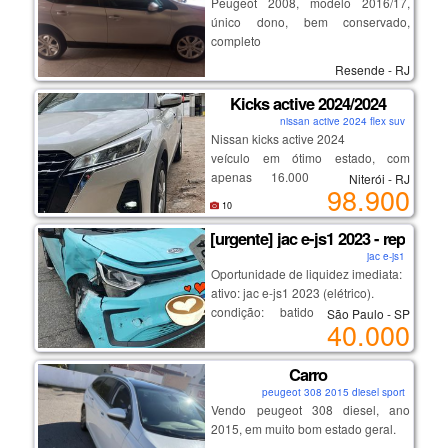
Peugeot 2008, modelo 2016/17,
único dono, bem conservado,
completo
Resende - RJ
Kicks active 2024/2024
nissan active 2024 flex suv
Nissan kicks active 2024
veículo em ótimo estado, com
apenas 16.000 km rodados.
Niterói - RJ
98.900
econômico, confortável e ideal para
10
o dia a dia. motor 1.6, câmbio
automático, direção elétrica, ar-
[urgente] jac e-js1 2023 - repasse 
condicionado, vidros e travas
jac e-js1
elétricas, central multimídia, câmera
Oportunidade de liquidez imediata:
de ré e volante multifuncional. carro
ativo: jac e-js1 2023 (elétrico).
bem conservado, pronto para uso.
condição: batido (mecânica e
São Paulo - SP
40.000
bateria 100% ok).
preço: r$ 15k abaixo da fipe para
sair hoje.
Carro
docs: débitos de r$ 2k sendo
peugeot 308 2015 diesel sport
baixados no brb/df.
Vendo peugeot 308 diesel, ano
local: retirada no butantã/sp.
2015, em muito bom estado geral.
fotos e vídeos detalhados direto no