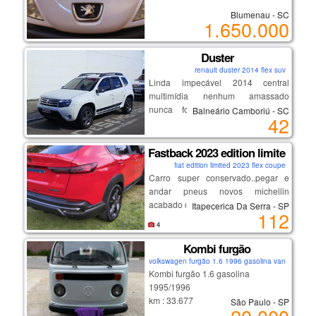
um carro diferenciado , para
📲 chame agora no whatsapp e
espelhos elétricos
pessoas exigentes.
Blumenau - SC
agende sua visita. não perca essa
1.650.000
oportunidade!
💡 destaques:
Duster
renault duster 2014 flex suv
motor 1.6 forte e econômico
Linda impecável 2014 central
ótima dirigibilidade
multimídia nenhum amassado
conforto e espaço interno
nunca foi batida lacrada nada
Balneário Camboriú - SC
manutenção em dia
42
estragado por dentro novinha
carro impecável, sem detalhes
Fastback 2023 edition limited
fiat edition limited 2023 flex coupe
Carro super conservado..pegar e
andar pneus novos michellin
acabado de trocar.
Itapecerica Da Serra - SP
112
carro de olhar e se apaixonar
4
aceito troca somente por montana
rsbranca 2024 ou 2025 fora isso
Kombi furgão
somente venda
volkswagen furgão 1.6 1996 gasolina van
Kombi furgão 1.6 gasolina
1995/1996
km : 33.677
São Paulo - SP
km original, pneus em bom estado,