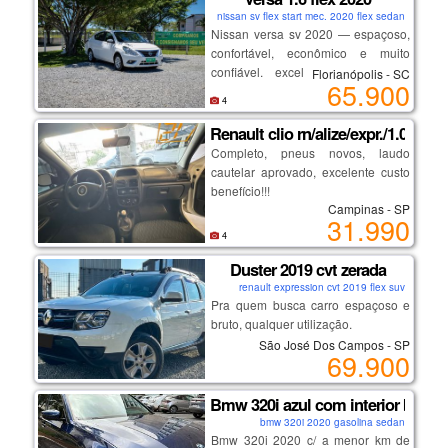
ao novo proprietário, carro de
nissan sv flex start mec. 2020 flex sedan
garagem coberta, uso familiaar.
Nissan versa sv 2020 — espaçoso,
confortável, econômico e muito
confiável. excelente opção para
Florianópolis - SC
65.900
família, aplicativo ou quem busca
4
um sedã completo com baixo custo
de manutenção.
Renault clio rn/alize/expr./1.0 hi-
destaques:
Completo, pneus novos, laudo
cautelar aprovado, excelente custo
benefício!!!
motor 1.6 forte e econômico
Campinas - SP
excelente espaço interno e porta-
31.990
malas
19 98313.3325 douglas
4
conforto e dirigibilidade
Duster 2019 cvt zerada
manutenção em dia
19.99515.0585 pietro
carro impecável, sem detalhes
renault expression cvt 2019 flex suv
Pra quem busca carro espaçoso e
19 3272.3622 loja
bruto, qualquer utilização.
São José Dos Campos - SP
69.900
avenida bueno de miranda, 17, vila
melhor versão, motor sce
industrial, campinas-sp.
indestrutível, corrente de comando.
Bmw 320i azul com interior bege -
(próximo a rodoviária)
bmw 320i 2020 gasolina sedan
câmbio cvt imparável, trocas suaves
Bmw 320i 2020 c/ a menor km de