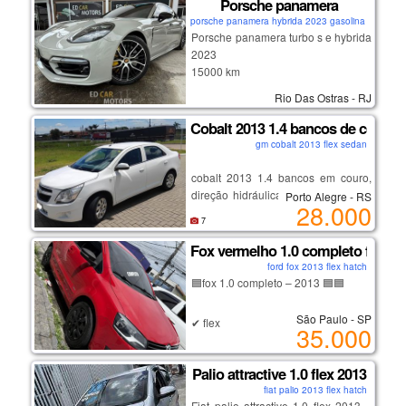
Porsche panamera
✅ revisado
✅ sem sinistro
porsche panamera hybrida 2023 gasolina coupe
Porsche panamera turbo s e hybrida
✅ sem leilão
2023
✅ tirado 0km na holanda
15000 km
volkswagen.
na garantia de fabrica
Rio Das Ostras - RJ
Cobalt 2013 1.4 bancos de couro
gm cobalt 2013 flex sedan
cobalt 2013 1.4 bancos em couro,
direção hidráulica, ar condicionado,
Porto Alegre - RS
28.000
central multimídia, descanso de
7
braço do motorista, ar quente,
desembaçador traseiro,câmera de
Fox vermelho 1.0 completo flex 2
ré.
ford fox 2013 flex hatch
🟦fox 1.0 completo – 2013 🟦🟦
São Paulo - SP
✔ flex
35.000
✔ ar-condicionado
✔ direção hidráulica
Palio attractive 1.0 flex 2013
✔ vidros e travas elétricas
fiat palio 2013 flex hatch
✔ carro espaçoso, confortável e
Fiat palio attractive 1.0 flex 2013 –