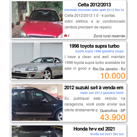
couro e paddle shifts (cambio
Celta 2012/2013
borboleta).
chevrolet chevrolet celta spirit 2013 flex hatch
Celta 2012/2013 1.0 - 4 portas
vidro elétrico e ar condicionado
(ambos precisam de reparo)
direção hidráulica
Zona rural resende
2
flex - gasolina e álcool.
possui documento
1998 toyota supra turbo
o carro não está andando (
toyota supra 1998 gasolina coupe
problema no motor)
I have a clean and well maintain
o ipva de 2020 a 2024 ( dívida ativa)
1998 toyota supra turbo available for
sale in good and perfect condition,
Rio De Janeiro - RJ
10.000
no scratches, no accidents and it
runs on low mileage, to get more
details and pictures on my 1998
2012 suzuki sx4 à venda em guaru
model supra, email me on
nissin sx4 2012 gasolina hatch
( rolandpetrus67@gmail.com ).
Eu publiquei este veículo na
caragencia. você pode enviar sua
oferta diretamente pelo anúncio.
Guarulhos - SP
43.900
aqui está o link:
https://caragencia.com/br/car-
finder/2012-suzuki-sx4
Honda hr-v exl 2021
honda exl 2021 flex suv