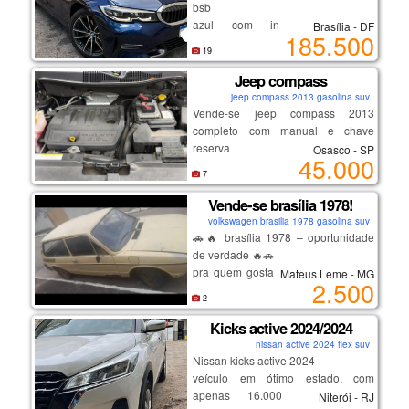
isento de pagar ipva sem multas
bsb
documento ok pronto para
azul com interior bege, a
Brasília - DF
185.500
transferência.
configuração mais desejada
19
(11) 94000 - 5374 c/ roberto
pintura extremamente conservada
e-mail: jr.solution@gmail.com
interior impecável
Jeep compass
2 pneus novos - firestone f-700
jeep compass 2013 gasolina suv
pastilhas de freio traseiras novas
Vende-se jeep compass 2013
completo com manual e chave
reserva
Osasco - SP
potência e economia de combustível
45.000
em um carro premium, com
7
robustez, estabilidade e segurança.
Vende-se brasília 1978!
volkswagen brasilia 1978 gasolina suv
ar condicionado 3 zonas, com saída
🚗🔥 brasília 1978 – oportunidade
e ajustes para o banco traseiro
de verdade 🔥🚗
bluetooth
pra quem gosta de carro antigo ou
Mateus Leme - MG
portas usb e usb-c
2.500
quer pegar barato pra arrumar e
tela touchscreen
2
valorizar!
o idrive monitora tempo e km para
✅ platinado novo
Kicks active 2024/2024
informar tudo que precisa ser feito
✅ bomba de gasolina nova
nissan active 2024 flex suv
(substituição de ol, óleo e pastilhas
✅ bobina nova
Nissan kicks active 2024
de freio, líquido de arrefecimento,
✅ tampa do distribuidor nova
veículo em ótimo estado, com
calibragem de cada pneu, etc)
✅ 4 pneus novos
apenas 16.000 km rodados.
Niterói - RJ
3 modos de condução: eco - comfort