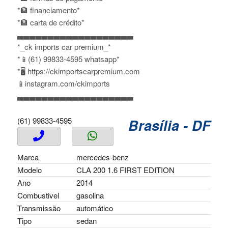
*🏦 financiamento*
*🏦 carta de crédito*
▃▃▃▃▃▃▃▃▃▃▃▃▃▃▃▃▃▃▃
*_ck imports car premium_*
*📱(61) 99833-4595 whatsapp*
*🖥 https://ckimportscarpremium.com
📱instagram.com/ckimports
▃▃▃▃▃▃▃▃▃▃▃▃▃▃▃▃▃▃▃
(61) 99833-4595
Brasília - DF
Marca
mercedes-benz
Modelo
CLA 200 1.6 FIRST EDITION
Ano
2014
Combustivel
gasolina
Transmissão
automático
Tipo
sedan