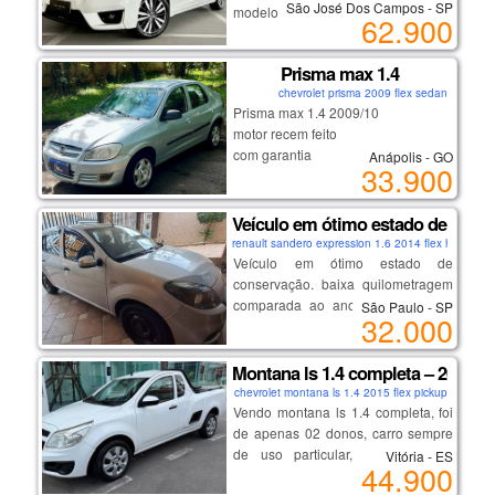
- estado de novo: único dono e com
São José Dos Campos - SP
modelo novo
traseiro bipartido, engate, cluster
62.900
todas revisões na concessionária.
2ª proprietária
com conta-giros, velocímetro e
veículo revisado
display digital com nível de
Prisma max 1.4
cautelar aprovado
venha aproveitar a oportunidade de
combustível e computador de bordo,
chevrolet prisma 2009 flex sedan
manual e chave cópia
um topo de linha em condições
além de econômetro, conexão usb e
Prisma max 1.4 2009/10
ipva e licenciamento 2026
impecáveis, com preço reduzido
auxiliar, banco de couro, banco do
motor recem feito
similar ao modelo intermediário.
motorista e volante com ajuste de
com garantia
Anápolis - GO
altura, alarme, vidros elétricos e
oportunidade com qualidade e
33.900
completo e com ar
freios abs.. carro de mulher –olhou
procedência.
financio
levou. preço: r$118.000,00. tel: (21)
Veículo em ótimo estado de conse
98444-3050 / (21) 98755-5676
renault sandero expression 1.6 2014 flex hatch
(somente zap).
Veículo em ótimo estado de
conservação. baixa quilometragem
comparada ao ano de fabricação.
São Paulo - SP
32.000
sem dívidas, ipva pago, possui
seguro.
Montana ls 1.4 completa – 2015
chevrolet montana ls 1.4 2015 flex pickup
Vendo montana ls 1.4 completa, foi
de apenas 02 donos, carro sempre
de uso particular, nunca foi de
Vitória - ES
44.900
empresa, nada a fazer de mecânica,