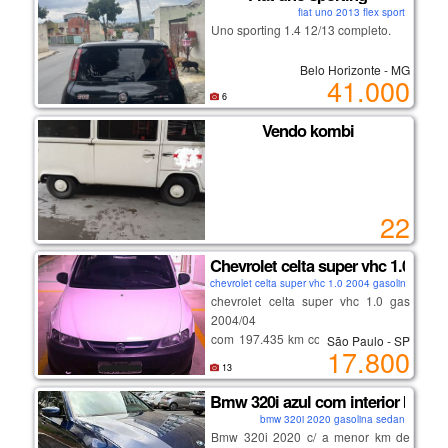
fiat uno 2013 flex sport
câmbio cvt imparável, trocas suaves
Uno sporting 1.4 12/13 completo.
e consumo baixo.
auxiliar de subida em rampa,
Belo Horizonte - MG
computador de bordo, modo eco.
41.000
6
rodas de liga, ajuste de bancos,
Vendo kombi
multimídia e muito mais...
segundo dono, nota de zero,
cautelar 100% sem repintura.
22
oportunidade de adquirir o melhor
da região, confira!
_______________________
Chevrolet celta super vhc 1.0 gas 
chevrolet celta super vhc 1.0 2004 gasolina hatch
chevrolet celta super vhc 1.0 gas
2004/04
com 197.435 km cor branco com ar
São Paulo - SP
17.800
condicionado, vidros e trava elétrica
13
veículo em ótimo estado de
conservação pneus e mecânica em
Bmw 320i azul com interior bege -
geral excelente. veículo particular
bmw 320i 2020 gasolina sedan
de uso diário placa de sp final 4 já
Bmw 320i 2020 c/ a menor km de