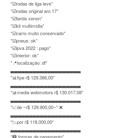
*☑️rodas de liga leve*
*☑️rodas original aro 17*
*☑️faróis xenon*
*☑️kit multimídia*
*☑️carro muito conservado*
*☑️pneus: ok*
*☑️ipva 2022 : pago*
*☑️interior: ok*
*📍localização: df*
▃▃▃▃▃▃▃▃▃▃▃▃▃▃▃▃▃▃▃
*📊fipe r$ 129.386,00*
▃▃▃▃▃▃▃▃▃▃▃▃▃▃▃▃▃▃▃
*📊media webmotors r$ 130.017,08*
▃▃▃▃▃▃▃▃▃▃▃▃▃▃▃▃▃▃▃
*📈de ~r$ 129.900,00~* ❌
▃▃▃▃▃▃▃▃▃▃▃▃▃▃▃▃▃▃▃
*📉por r$ 118.000,00*
▃▃▃▃▃▃▃▃▃▃▃▃▃▃▃▃▃▃▃
*🏦 formas de pagamento*