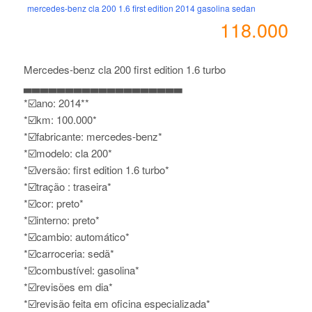
mercedes-benz cla 200 1.6 first edition 2014 gasolina sedan
118.000
Mercedes-benz cla 200 first edition 1.6 turbo
▃▃▃▃▃▃▃▃▃▃▃▃▃▃▃▃▃▃▃
*☑️ano: 2014**
*☑️km: 100.000*
*☑️fabricante: mercedes-benz*
*☑️modelo: cla 200*
*☑️versão: first edition 1.6 turbo*
*☑️tração : traseira*
*☑️cor: preto*
*☑️interno: preto*
*☑️cambio: automático*
*☑️carroceria: sedã*
*☑️combustível: gasolina*
*☑️revisões em dia*
*☑️revisão feita em oficina especializada*