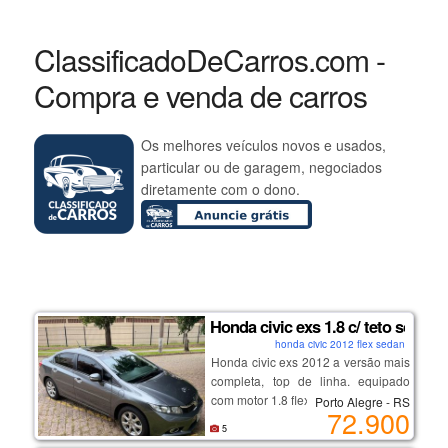
ClassificadoDeCarros.com -
Compra e venda de carros
Os melhores veículos novos e usados,
particular ou de garagem, negociados
diretamente com o dono.
Honda civic exs 1.8 c/ teto solar
honda civic 2012 flex sedan
Honda civic exs 2012 a versão mais
completa, top de linha. equipado
com motor 1.8 flex (140 cv) e câmbio
Porto Alegre - RS
72.900
automático de 5 marchas, teto solar,
5
controle de estabilidade, bancos em