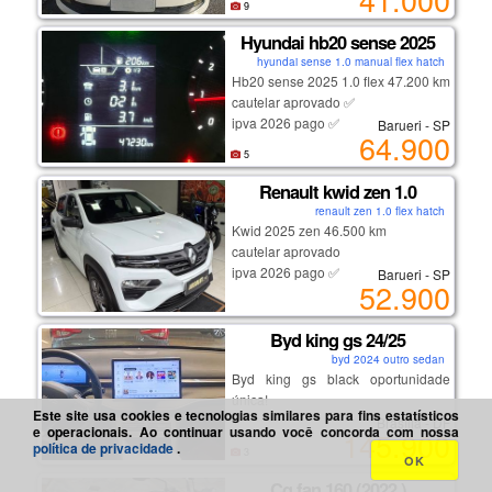
✅ rodas de liga leve
9
kit de embreagem trocado,
seat)
✅ sensor de estacionamento
suspenção dianteira toda refeita;
Hyundai hb20 sense 2025
rodas aro 15
——————————————
inclusive com caixa de direção
hyundai sense 1.0 manual flex hatch
consulte para maiores informaçoes .
hidráulica nova; alternador
Hb20 sense 2025 1.0 flex 47.200 km
⸻
restaurado; ar condicionado
cautelar aprovado ✅
revisado com carga de gás.
ipva 2026 pago ✅
Barueri - SP
64.900
excelente custo-benefício
todas as revisões feitas com peças
r$ 64.900,00
5
econômico e confortável
originais.
mecânica confiável e manutenção
sistema elétrico todo funcional.
Renault kwid zen 1.0
acessível
chave canivete com abertura das
renault zen 1.0 flex hatch
portas , dos vidros e do porta malas .
Kwid 2025 zen 46.500 km
vidros elétricos nas 4 portas.
cautelar aprovado
retrovisores elétricos com sistema tilt
ipva 2026 pago ✅
Barueri - SP
52.900
down. computador de bordo com
r$ 52.900,00
todas as leituras em 2 modos (
parcial e total ).
Byd king gs 24/25
volante multifuncional com o
byd 2024 outro sedan
sistema de atendimento de
Byd king gs black oportunidade
chamada no celular ( mãos livres) e
única!
reprodução de chamada nas caixas
Este site usa cookies e tecnologias similares para fins estatísticos
Brasília - DF
e operacionais. Ao continuar usando você concorda com nossa
de som do veículo.
145.900
política de privacidade
.
pareamento bluetooth, através do
3
OK
sistema de som, com celulares.
Cg fan 160 (2022 )