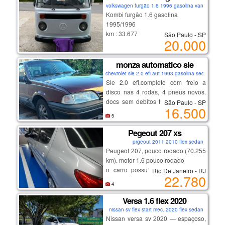
19.99515.0585 pietro
volkswagen furgão 1.6 1996 gasolina van
Kombi furgão 1.6 gasolina
19 3272.3622 loja
1995/1996
km : 33.677
São Paulo - SP
20.000
km original, pneus em bom estado,
avenida bueno de miranda, 17, vila
funcionando.
industrial, campinas-sp.
com troca recente da bateria, tanque
monza automatico sle
(próximo a rodoviária)
e limpeza completa da carburação
chevrolet sle 2.0 efi aut 1993 gasolina sedan
Sle 2.0 efi.completo com freio a
temos opções de financiamento com
disco nas 4 rodas, 4 pneus novos.
diversos bancos e taxas,
docs sem debitos tudo ok em meu
São Paulo - SP
há mais de 20 anos no mercado,
16.500
nome. bancos com ajuste de altura,
com mais de 100 veículos em
5
motor e cambio ok. carro funcional
estoque
de uso diario muito bom de andar.
Pegeout 207 xs
prgeout 2011 2010 flex sedan
Peugeot 207, pouco rodado (70.255
km). motor 1.6 pouco rodado
o carro possui ar condicionado e
Rio De Janeiro - RJ
22.780
vidros e travas elétricas.
4
além disso, está com ipva pago,
trazendo ainda mais tranquilidade
Versa 1.6 flex 2020
ao novo proprietário, carro de
nissan sv flex start mec. 2020 flex sedan
garagem coberta, uso familiaar.
Nissan versa sv 2020 — espaçoso,