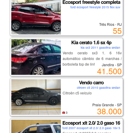
Ecosport freestyle completa
ford ecosport freestyle 2015 flex suv
Três Rios - RJ
55
Kia cerato 1.6 sx 4p
kia sx3 2011 gasolina sedan
Vendo cerato sx3 1. 6 16v
automático câmbio de 6 marchas /
borboleta top de linha.
Jandira - SP
41.500
excelente carro em perfeito estado
de conservação!!
pneus aro 17 - semi novos e estepe
Vendo carro
com roda de liga leve.
citroen c5 2010 gasolina sedan
mecânica sempre com a
Citroën c5 veículo
manutenção em dia (oleos e fluídos)
câmbio revisado (troca de óleo e
Praia Grande - SP
38.000
filtro) documentos em dia.
3
manual e chave rserva.
obs: possuo o carro há 5 anos.
Ecosport xlt 2.0/ 2.0 gaso 16v 5p a
ford 2007 ecosport xlt 2.0/ 2.0 gaso 16v 5p aut 20