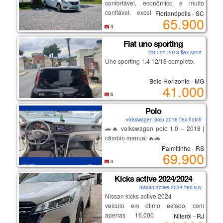
confortável, econômico e muito
confiável. excelente opção para
Florianópolis - SC
65.900
família, aplicativo ou quem busca
4
um sedã completo com baixo custo
de manutenção.
Fiat uno sporting
destaques:
fiat uno 2013 flex sport
Uno sporting 1.4 12/13 completo.
motor 1.6 forte e econômico
Belo Horizonte - MG
excelente espaço interno e porta-
41.000
malas
6
conforto e dirigibilidade
Polo
manutenção em dia
carro impecável, sem detalhes
volkswagen polo 2018 flex hatch
🚗🔥 volkswagen polo 1.0 – 2018 |
câmbio manual 🔥🚗
Palmitinho - RS
69.900
✅ ano 2018
3
✅ único dono
Kicks active 2024/2024
✅ apenas 21.000 km rodados
nissan active 2024 flex suv
✅ chave reserva
Nissan kicks active 2024
✅ excelente estado de conservação
veículo em ótimo estado, com
✅ econômico, confortável e
apenas 16.000 km rodados.
Niterói - RJ
confiável