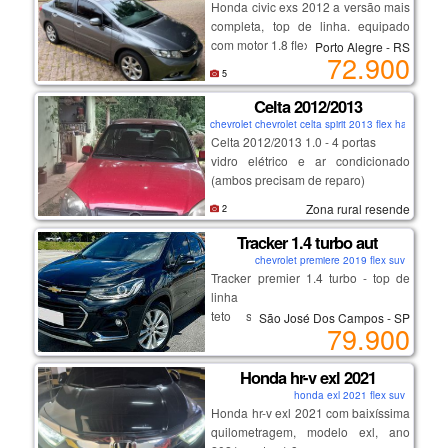
Honda civic exs 2012 a versão mais
completa, top de linha. equipado
com motor 1.8 flex (140 cv) e câmbio
Porto Alegre - RS
72.900
automático de 5 marchas, teto solar,
5
controle de estabilidade, bancos em
couro e paddle shifts (cambio
Celta 2012/2013
borboleta).
chevrolet chevrolet celta spirit 2013 flex hatch
Celta 2012/2013 1.0 - 4 portas
vidro elétrico e ar condicionado
(ambos precisam de reparo)
direção hidráulica
Zona rural resende
2
flex - gasolina e álcool.
possui documento
Tracker 1.4 turbo aut
o carro não está andando (
chevrolet premiere 2019 flex suv
problema no motor)
Tracker premier 1.4 turbo - top de
o ipva de 2020 a 2024 ( dívida ativa)
linha
teto solar, bancos em couro,
São José Dos Campos - SP
79.900
start/stop
chave presencial, multimídia,
volante multifuncional.
Honda hr-v exl 2021
honda exl 2021 flex suv
Honda hr-v exl 2021 com baixíssima
excelente procedência e
quilometragem, modelo exl, ano
conservação. venha conferir!