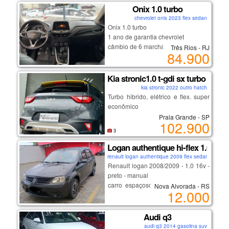
conservação.
Onix 1.0 turbo
o automóvel apresenta ótimo
chevrolet onix 2023 flex sedan
desempenho mecânico, é flex,
Onix 1.0 turbo
econômico e ideal para uso diário.
1 ano de garantia chevrolet
possibilidade de financiamento,
câmbio de 6 marchas
Três Rios - RJ
84.900
parcelamento no cartão de crédito,
aceitamos veículo na troca e
trabalhamos com consórcio
Kia stronic1.0 t-gdi sx turbo hidri
o veículo encontra-se em belo
kia stronic 2022 outro hatch
horizonte, no bairro carlos prates.
Turbo hibrido, elétrico e flex. super
para informações adicionais, favor
econômico
entrar em contato.
Praia Grande - SP
102.900
3
Logan authentique hi-flex 1.0 16v 
renault logan authentique 2009 flex sedan
Renault logan 2008/2009 - 1.0 16v -
preto - manual
carro espaçoso, econômico e ideal
Nova Alvorada - RS
12.000
para quem busca custo-benefício.
documentação em dia.
quilometragem: 219.862 km
Audi q3
cor: preto
audi q3 2014 gasolina suv