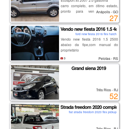
Ecosport xlt 2007 2.0 gasolina
carro completo, em ótimo estado,
pronto para vender, 163.000
Anápolis - GO
27
rodados apenas. valor abaixo da
tabela para vender rápido.
manda msg!!!
Vendo new fiesta 2016 1.5 4cc
ford new fiesta 2016 flex hatch
Vendo new fiesta 2016 1.5 2500
abaixo da fipe,com manual do
proprietário
Pelotas - RS
3
Grand siena 2019
Três Rios - RJ
52
Strada freedom 2020 completa
fiat strada freedom 2020 flex pickup
Três Rios - RJ