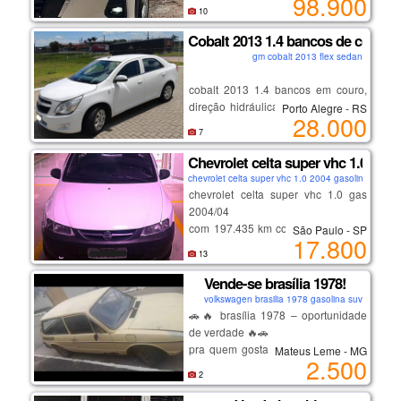
98.900
econômico, confortável e ideal para
✅ manual do proprietário
10
o dia a dia. motor 1.6, câmbio
✅ 4 pneus novos
automático, direção elétrica, ar-
Cobalt 2013 1.4 bancos de couro
✅ revisado
condicionado, vidros e travas
✅ sem sinistro
gm cobalt 2013 flex sedan
elétricas, central multimídia, câmera
✅ sem leilão
de ré e volante multifuncional. carro
cobalt 2013 1.4 bancos em couro,
✅ tirado 0km na holanda
bem conservado, pronto para uso.
direção hidráulica, ar condicionado,
volkswagen.
Porto Alegre - RS
28.000
central multimídia, descanso de
7
braço do motorista, ar quente,
desembaçador traseiro,câmera de
Chevrolet celta super vhc 1.0 gas 
ré.
chevrolet celta super vhc 1.0 2004 gasolina hatch
chevrolet celta super vhc 1.0 gas
2004/04
com 197.435 km cor branco com ar
São Paulo - SP
17.800
condicionado, vidros e trava elétrica
13
veículo em ótimo estado de
conservação pneus e mecânica em
Vende-se brasília 1978!
geral excelente. veículo particular
volkswagen brasilia 1978 gasolina suv
de uso diário placa de sp final 4 já
🚗🔥 brasília 1978 – oportunidade
isento de pagar ipva sem multas
de verdade 🔥🚗
documento ok pronto para
pra quem gosta de carro antigo ou
Mateus Leme - MG
2.500
transferência.
quer pegar barato pra arrumar e
2
(11) 94000 - 5374 c/ roberto
valorizar!
e-mail: jr.solution@gmail.com
✅ platinado novo