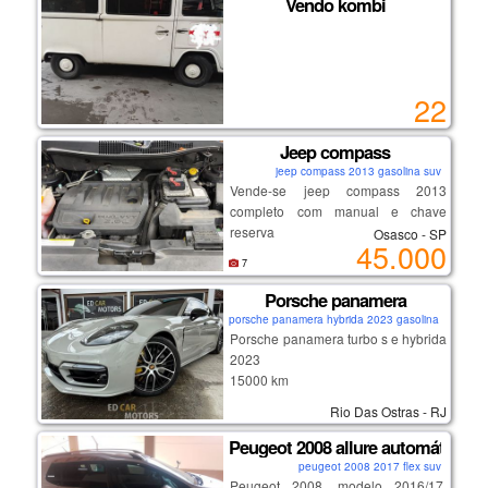
Vendo kombi
✅ bomba de gasolina nova
✅ bobina nova
✅ tampa do distribuidor nova
✅ 4 pneus novos
22
✅ fundo novo
⚠ precisa apenas: – carregar ou
trocar bateria
Jeep compass
– revisar carburador
jeep compass 2013 gasolina suv
📄 documento 2025 em dia
Vende-se jeep compass 2013
✍ recibo preenchido
completo com manual e chave
💰 *por r$ 2.500 pra vender rápido!*
reserva
Osasco - SP
45.000
preço de oportunidade mesmo!
7
Porsche panamera
porsche panamera hybrida 2023 gasolina coupe
Porsche panamera turbo s e hybrida
2023
15000 km
na garantia de fabrica
Rio Das Ostras - RJ
Peugeot 2008 allure automático 1.
peugeot 2008 2017 flex suv
Peugeot 2008, modelo 2016/17,