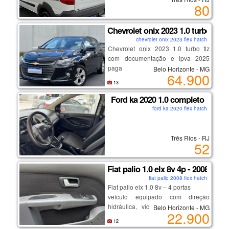
80
Chevrolet onix 2023 1.0 turbo tlz
chevrolet onix 2023 flex hatch
Chevrolet onix 2023 1.0 turbo tlz
com documentação e ipva 2025
paga
Belo Horizonte - MG
64.900
carro com apenas 74 mil km ,
13
veículo encontra-se no carlos prates
, veículo está com 04 pneus novos ,
Ford ka 2020 1.0 completo
tudo novo , documentação 2025
ford ka 2020 flex hatch
pago.
obs: realizamos financiamento em
até 60x com o banco e entrada em
Três Rios - RJ
52
até 18x no cartão de crédito , aceito
veículo de menor valor a base de
troca e também aceito carta de
Fiat palio 1.0 elx 8v 4p - 2008
consórcio como forma de
fiat palio 2008 flex hatch
pagamento.
Fiat palio elx 1.0 8v – 4 portas
o carro não possui nenhuma
veículo equipado com direção
pendnecia.
hidráulica, vidros elétricos, travas
Belo Horizonte - MG
22.900
elétricas, rodas de liga leve e quatro
12
pneus em excelente estado de