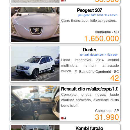
5
desembaçador traseiro
direção hidráulica
Peogeut 207
rodas de liga leve
peugeot 207 2009 flex hatch
vidros elétricos
Carro financiado., feito as revisões.
travas elétricas
espelhos elétricos
Blumenau - SC
1.650.000
💡 destaques:
Duster
renault duster 2014 flex suv
motor 1.6 forte e econômico
Linda impecável 2014 central
ótima dirigibilidade
multimídia nenhum amassado
conforto e espaço interno
nunca foi batida lacrada nada
Balneário Camboriú - SC
manutenção em dia
42
estragado por dentro novinha
carro impecável, sem detalhes
Renault clio rn/alize/expr./1.0 hi-
Completo, pneus novos, laudo
cautelar aprovado, excelente custo
benefício!!!
Campinas - SP
31.990
19 98313.3325 douglas
4
Kombi furgão