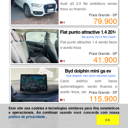
câmbio: manual
Audi q3 2.0 tfsi ambitions vendo
motor: 1.0 16v
troco ou financio
portas: 4 portas
Praia Grande - SP
79.900
itens e características gerais:
6
- bom espaço interno
- porta-malas grande 510l
Fiat punto attractive 1.4 2014
- direção leve e carro econômico no
fiat punto 2014 flex hatch
dia a dia
Fiat punto attractive 1.4 vendo fiacio
- pneus novos, tela multimídia sem a
e aceito troca
moldura, óleo e filtro sempre trocado
Praia Grande - SP
41.900
no seu devido tempo disco de freio
6
e pastilhas trocados recentemente
freio de mão feito recentemente,
Byd dolphin mini gs ev
nunca parou em oficina apenas
byd dolphin mini 2024 electrico hatch
para manutenções básicas um
Carro elétrico com baixa
ótimo carro para o dia a dia
quilometragem, vendo financio e
transparência total: pontos a revisar
aceito troca, carro com garantia de
Praia Grande - SP
- luz do óleo acendendo (precisa
115.900
fábrica.
verificar/regular)
5
- sensor de velocidade a revisar
Este site usa cookies e tecnologias similares para fins estatísticos
Commander overland 2022 diesel
- ar-condicionado precisa de reparo
e operacionais. Ao continuar usando você concorda com nossa
jeep overland 2022 diesel suv
política de privacidade
.
- possui marcas de uso compatíveis
Impecável
OK
com a idade
nova
valor desejado na venda: r$ 12.000