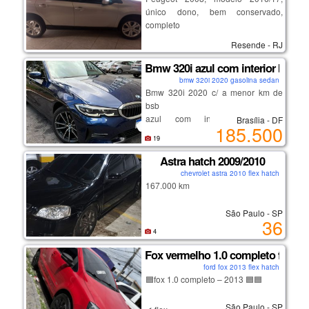
único dono, bem conservado,
completo
Resende - RJ
Bmw 320i azul com interior bege -
bmw 320i 2020 gasolina sedan
Bmw 320i 2020 c/ a menor km de
bsb
azul com interior bege, a
Brasília - DF
185.500
configuração mais desejada
19
pintura extremamente conservada
interior impecável
Astra hatch 2009/2010
2 pneus novos - firestone f-700
chevrolet astra 2010 flex hatch
pastilhas de freio traseiras novas
167.000 km
São Paulo - SP
potência e economia de combustível
36
em um carro premium, com
4
robustez, estabilidade e segurança.
Fox vermelho 1.0 completo flex 2
ford fox 2013 flex hatch
ar condicionado 3 zonas, com saída
🟦fox 1.0 completo – 2013 🟦🟦
e ajustes para o banco traseiro
bluetooth
São Paulo - SP