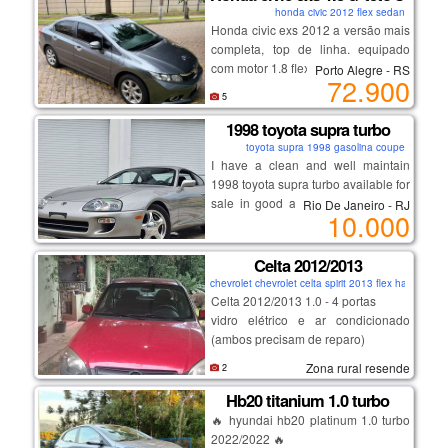
honda civic 2012 flex sedan
Honda civic exs 2012 a versão mais
completa, top de linha. equipado
com motor 1.8 flex (140 cv) e câmbio
Porto Alegre - RS
72.900
automático de 5 marchas, teto solar,
5
controle de estabilidade, bancos em
couro e paddle shifts (cambio
1998 toyota supra turbo
borboleta).
toyota supra 1998 gasolina coupe
I have a clean and well maintain
1998 toyota supra turbo available for
sale in good and perfect condition,
Rio De Janeiro - RJ
10.000
no scratches, no accidents and it
runs on low mileage, to get more
details and pictures on my 1998
Celta 2012/2013
model supra, email me on
chevrolet chevrolet celta spirit 2013 flex hatch
( rolandpetrus67@gmail.com ).
Celta 2012/2013 1.0 - 4 portas
vidro elétrico e ar condicionado
(ambos precisam de reparo)
direção hidráulica
Zona rural resende
2
flex - gasolina e álcool.
possui documento
Hb20 titanium 1.0 turbo
o carro não está andando (
🔥 hyundai hb20 platinum 1.0 turbo
problema no motor)
2022/2022 🔥