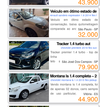
43.900
aqui está o link:
todas revisões na concessionária.
procedência.
https://caragencia.com/br/car-
veículo muito bem conservado,
finder/2012-suzuki-sx4
pronto para rodar e sem detalhes.
Veículo em ótimo estado de conse
venha aproveitar a oportunidade de
ideal para quem procura um carro
renault sandero expression 1.6 2014 flex hatch
um topo de linha em condições
econômico para o dia a dia, mas
Veículo em ótimo estado de
impecáveis, com preço reduzido
sem abrir mão de conforto,
conservação. baixa quilometragem
similar ao modelo intermediário.
segurança e tecnologia.
comparada ao ano de fabricação.
São Paulo - SP
32.000
sem dívidas, ipva pago, possui
seguro.
📍 fogte veículos
Tracker 1.4 turbo aut
🔄 aceitamos trocas
💳 financiamento facilitado
chevrolet premiere 2019 flex suv
Tracker premier 1.4 turbo - top de
linha
📲 chame agora no whatsapp e
teto solar, bancos em couro,
São José Dos Campos - SP
agende sua visita. não perca essa
79.900
start/stop
oportunidade!
chave presencial, multimídia,
volante multifuncional.
Montana ls 1.4 completa – 2015
chevrolet montana ls 1.4 2015 flex pickup
Vendo montana ls 1.4 completa, foi
excelente procedência e
de apenas 02 donos, carro sempre
conservação. venha conferir!
de uso particular, nunca foi de
Vitória - ES
44.900
empresa, nada a fazer de mecânica,
interna higienizada, acompanha
manual do proprietário (com