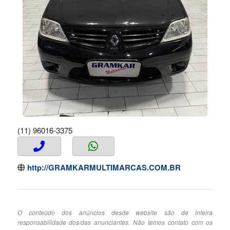
(11) 96016-3375
http://GRAMKARMULTIMARCAS.COM.BR
O conteúdo dos anúncios desde website são de inteira
responsabilidade dos/das anunciantes. Não temos contato com os