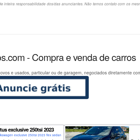
e inteira responsabilidade dos/das anunciantes. Não temos contato com os me
os.com - Compra e venda de carros
ovos e usados, particular ou de garagem, negociados diretamente co
rtus exclusive 250tsi 2023
lkswagen exclusive 250tsi 2023 flex sedan