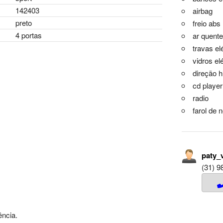
142403
airbag
preto
freio abs
4 portas
ar quente
travas el
vidros el
direção h
cd player
radio
farol de 
paty_
(31) 9
ncia.