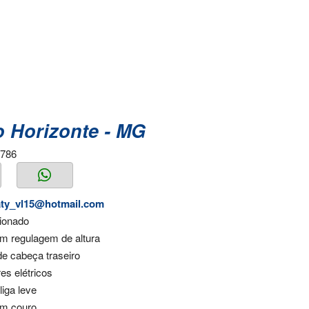
o Horizonte - MG
3786
aty_vl15@hotmail.com
cionado
m regulagem de altura
de cabeça traseiro
res elétricos
liga leve
m couro