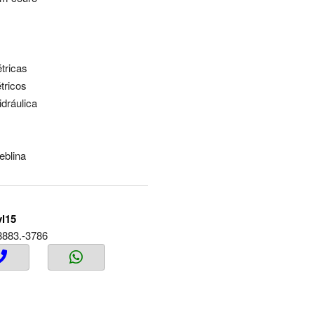
étricas
étricos
idráulica
neblina
vl15
8883.-3786