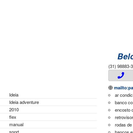
Bel
(31) 98883-
mailto:p
Ideia
ar condi
Ideia adventure
banco co
2010
encosto 
flex
retroviso
manual
rodas de 
sport
bancos e