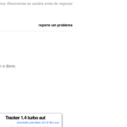
smos. Recomenda-se cautela antes de negociar
reporte um problema
m o dono.
Tracker 1.4 turbo aut
chevrolet premiere 2019 flex suv