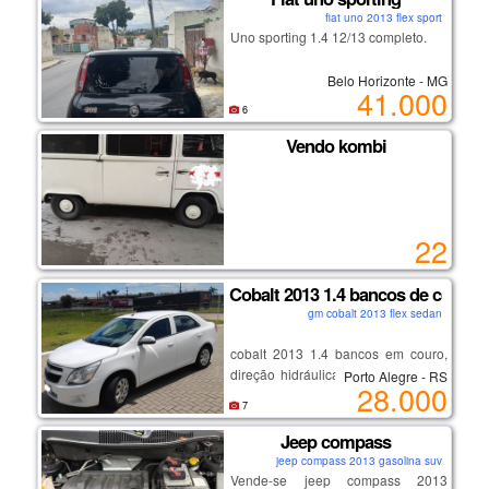
✅ sem sinistro
fiat uno 2013 flex sport
Uno sporting 1.4 12/13 completo.
✅ sem leilão
✅ tirado 0km na holanda
volkswagen.
Belo Horizonte - MG
41.000
6
Vendo kombi
22
Cobalt 2013 1.4 bancos de couro
gm cobalt 2013 flex sedan
cobalt 2013 1.4 bancos em couro,
direção hidráulica, ar condicionado,
Porto Alegre - RS
28.000
central multimídia, descanso de
7
braço do motorista, ar quente,
desembaçador traseiro,câmera de
Jeep compass
ré.
jeep compass 2013 gasolina suv
Vende-se jeep compass 2013