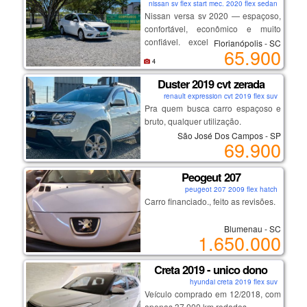
e limpeza completa da carburação
nissan sv flex start mec. 2020 flex sedan
Nissan versa sv 2020 — espaçoso,
confortável, econômico e muito
confiável. excelente opção para
Florianópolis - SC
65.900
família, aplicativo ou quem busca
4
um sedã completo com baixo custo
de manutenção.
Duster 2019 cvt zerada
destaques:
renault expression cvt 2019 flex suv
Pra quem busca carro espaçoso e
bruto, qualquer utilização.
motor 1.6 forte e econômico
São José Dos Campos - SP
excelente espaço interno e porta-
69.900
malas
melhor versão, motor sce
conforto e dirigibilidade
indestrutível, corrente de comando.
Peogeut 207
manutenção em dia
carro impecável, sem detalhes
peugeot 207 2009 flex hatch
câmbio cvt imparável, trocas suaves
Carro financiado., feito as revisões.
e consumo baixo.
auxiliar de subida em rampa,
Blumenau - SC
computador de bordo, modo eco.
1.650.000
rodas de liga, ajuste de bancos,
Creta 2019 - unico dono
multimídia e muito mais...
hyundai creta 2019 flex suv
segundo dono, nota de zero,
Veículo comprado em 12/2018, com
cautelar 100% sem repintura.
apenas 37.000 km rodados.