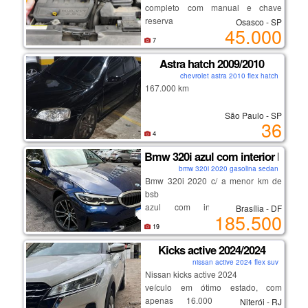
completo com manual e chave
reserva
Osasco - SP
45.000
7
Astra hatch 2009/2010
chevrolet astra 2010 flex hatch
167.000 km
São Paulo - SP
36
4
Bmw 320i azul com interior bege -
bmw 320i 2020 gasolina sedan
Bmw 320i 2020 c/ a menor km de
bsb
azul com interior bege, a
Brasília - DF
185.500
configuração mais desejada
19
pintura extremamente conservada
interior impecável
Kicks active 2024/2024
2 pneus novos - firestone f-700
nissan active 2024 flex suv
pastilhas de freio traseiras novas
Nissan kicks active 2024
veículo em ótimo estado, com
apenas 16.000 km rodados.
Niterói - RJ
potência e economia de combustível