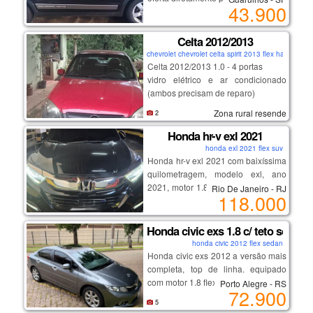
43.900
aqui está o link:
https://caragencia.com/br/car-
finder/2012-suzuki-sx4
Celta 2012/2013
chevrolet chevrolet celta spirit 2013 flex hatch
Celta 2012/2013 1.0 - 4 portas
vidro elétrico e ar condicionado
(ambos precisam de reparo)
direção hidráulica
Zona rural resende
2
flex - gasolina e álcool.
possui documento
Honda hr-v exl 2021
o carro não está andando (
honda exl 2021 flex suv
problema no motor)
Honda hr-v exl 2021 com baixíssima
o ipva de 2020 a 2024 ( dívida ativa)
quilometragem, modelo exl, ano
2021, motor 1.8 flex sohc i-vtec com
Rio De Janeiro - RJ
118.000
potência de 140 cv, câmbio
automático cvt, assistente de partida
em rampa, excelente espaço
Honda civic exs 1.8 c/ teto solar
interno, conforto para cidade e
honda civic 2012 flex sedan
estrada, baixo custo de
Honda civic exs 2012 a versão mais
manutenção, alta confiabilidade
completa, top de linha. equipado
mecânica, todo revisado na
com motor 1.8 flex (140 cv) e câmbio
Porto Alegre - RS
72.900
concessionária honda, manual do
automático de 5 marchas, teto solar,
5
proprietário, chave reserva, detalhes
controle de estabilidade, bancos em