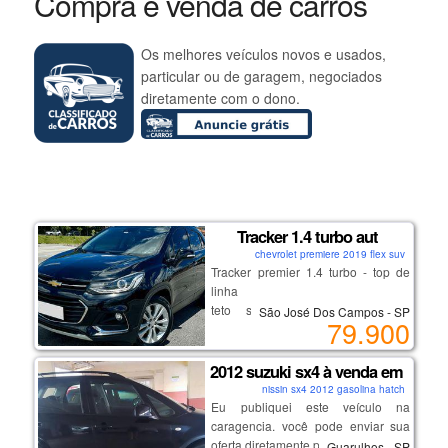
Compra e venda de carros
Os melhores veículos novos e usados,
particular ou de garagem, negociados
diretamente com o dono.
Tracker 1.4 turbo aut
chevrolet premiere 2019 flex suv
Tracker premier 1.4 turbo - top de
linha
teto solar, bancos em couro,
São José Dos Campos - SP
79.900
start/stop
chave presencial, multimídia,
volante multifuncional.
2012 suzuki sx4 à venda em guaru
nissin sx4 2012 gasolina hatch
Eu publiquei este veículo na
excelente procedência e
caragencia. você pode enviar sua
conservação. venha conferir!
oferta diretamente pelo anúncio.
Guarulhos - SP