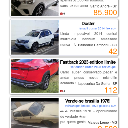
carro extremamente bem cuidado e
Santo André - SP
85.900
oportunidade de adquirir o melhor
100% original ,sem retoques de
9
da região, confira!
pintura.
_______________________
* 80% da quilometragem em estrada
Duster
tendo um baixo desgaste.
renault duster 2014 flex suv
* rodagem macia, silenciosa e sem
Linda impecável 2014 central
ruídos
multimídia nenhum amassado
* estepe nunca utilizado
nunca foi batida lacrada nada
Balneário Camboriú - SC
42
* manual + chave reserva
estragado por dentro novinha
* multimídia com apple carplay e
android auto sem fio com camera de
Fastback 2023 edition limited
ré
fiat edition limited 2023 flex coupe
Carro super conservado..pegar e
andar pneus novos michellin
um carro diferenciado , para
acabado de trocar.
pessoas exigentes.
Itapecerica Da Serra - SP
112
carro de olhar e se apaixonar
4
aceito troca somente por montana
rsbranca 2024 ou 2025 fora isso
Vende-se brasília 1978!
somente venda
volkswagen brasilia 1978 gasolina suv
🚗🔥 brasília 1978 – oportunidade
de verdade 🔥🚗
pra quem gosta de carro antigo ou
Mateus Leme - MG
quer pegar barato pra arrumar e