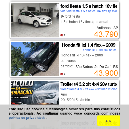
✅ motor 1.0 flex – baixo consumo
ford fiesta 1.5 s hatch 16v flex 4p
✅ câmbio manual de 5 marchas
ford ford fiesta 1.5 s hatch 16v flex 4p manual 201
✅ direção elétrica
🚘 ford fiesta
✅ ar-condicionado
1.5 s hatch 16v flex 4p manual
✅ vidros e travas elétricas
Valinhos - SP
43.790
✅ freios abs + airbags
📅 2014/2015
7
✅ monitoramento de pressão dos
💰 r$ 43790.00
pneus
Honda fit lxl 1.4 flex – 2009
- gasolina e álcool
✅ porta-malas funcional para o dia a
honda lxl 2009 flex hatch
- manual
dia
Honda fit lxl 1.4 flex – 2009
- branco
cor: verde
- 4 portas
💰 valor: r$ 65.300
câmbio: manual
São Sebastião Do Caí - RS
——————————————
43.900
📄 documentação em dia
4
🛡️ garantia de fábrica renault
um dos carros mais confiáveis da
✅ licenciado
Troller t4 3.2 xlt 4x4 20v turbo in
categoria! ideal para quem busca
——————————————
📲 chame agora e garanta o seu!
troller troller t4 3.2 xlt 4x4 20v turbo intercooler 
economia, conforto e espaço
infos:
Ano
📞 whatsapp: (31) 98260-2712
interno, com a qualidade honda que
- 196000 km
2015/2015 câmbio
todo mundo conhece.
informações adicionais:
manual combustível
📍 miranda autos
Este site usa cookies e tecnologias similares para fins estatísticos
diesel km
🚗 atendemos belo horizonte e todo
e operacionais. Ao continuar usando você concorda com nossa
🏷️ 43.900 à vista e 45.900 com
Belo Horizonte - MG
✅ air bag do motorista
12300
política de privacidade
.
o brasil
troca.
✅ air bag duplo
OK
características
jeep renegade 1.8 16v flex 4p aut
⸻
✅ alarme
manual chave reserva licenciado
jeep jeep renegade 1.8 16v flex 4p automático 201