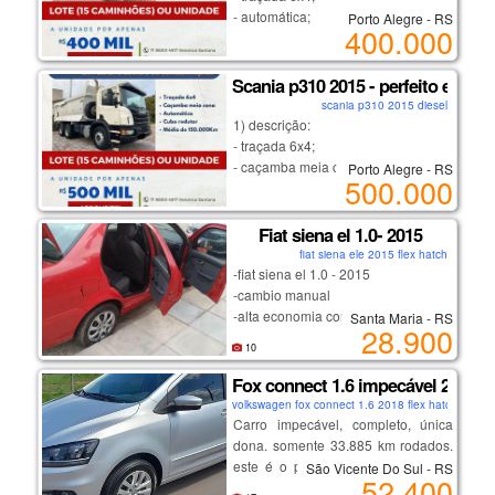
- automática;
Porto Alegre - RS
400.000
- cubo redutor;
- média de 350.000km.
Scania p310 2015 - perfeito estad
scania p310 2015 diesel
2) condições de pagamento:
1) descrição:
- tenho 15 unidades de scania p310
- traçada 6x4;
disponíveis para venda, todas em
- caçamba meia cana;
Porto Alegre - RS
perfeito estado de conservação;
500.000
- automática;
- lote ou a unidade;
- cubo redutor;
- documentação em dia;
- média de 150.000km.
Fiat siena el 1.0- 2015
- só venda!
fiat siena ele 2015 flex hatch
-fiat siena el 1.0 - 2015
2) condições de pagamento:
o scania g440 é um caminhão
-cambio manual
- tenho 15 unidades de scania p310
robusto e confiável que tem se
-alta economia com até 15kl
Santa Maria - RS
disponíveis para venda, todas em
destacado no mercado desde o seu
28.900
--som com usb
perfeito estado de conservação;
lançamento em 2016. com sua
10
-computador de bordo
- lote ou a unidade;
tração 6x4 e transmissão
-estofamento em perfeito estado
Fox connect 1.6 impecável 2018, ú
- documentação em dia;
automática, ele oferece excelente
-todo revisado(impecável)
- só venda!
volkswagen fox connect 1.6 2018 flex hatch
desempenho e facilidade de
- pneus novos
Carro impecável, completo, única
condução, tornando-se uma escolha
-pouca quilometragem- apenas
dona. somente 33.885 km rodados.
popular entre os motoristas
o scania p310 é um caminhão
60.000 km
este é o preço final, está r$ 2.800
São Vicente Do Sul - RS
profissionais.
robusto e confiável, ideal para
52.400
-ipva 2023pg
abaixo da fipe, não aceito
enfrentar os desafios do transporte