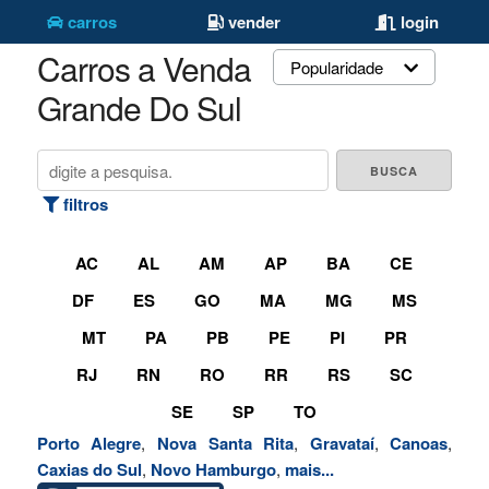
carros
vender
login
Carros a Venda Rio
Popularidade
Grande Do Sul
filtros
AC
AL
AM
AP
BA
CE
DF
ES
GO
MA
MG
MS
MT
PA
PB
PE
PI
PR
RJ
RN
RO
RR
RS
SC
SE
SP
TO
Porto Alegre
,
Nova Santa Rita
,
Gravataí
,
Canoas
,
Caxias do Sul
,
Novo Hamburgo
,
mais...