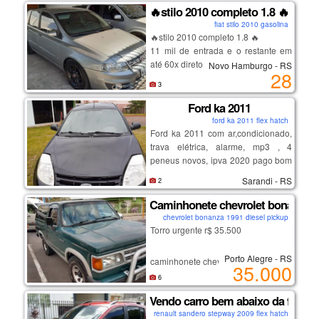
proprietário do veículo.
🔥stilo 2010 completo 1.8 🔥
meu fone/zap: (79) 99109-3100
fiat stilo 2010 gasolina
🔥stilo 2010 completo 1.8 🔥
11 mil de entrada e o restante em
até 60x direto comigo!!
Novo Hamburgo - RS
28
garantia de motor e caixa!!
3
Ford ka 2011
✔️ sem consulta spc/serasa
ford ka 2011 flex hatch
Ford ka 2011 com ar,condicionado,
✔️ sem burocracia
trava elétrica, alarme, mp3 , 4
peneus novos, ipva 2020 pago bom
✔️ prazo de até 60x
de caixa e motor carro super
Sarandi - RS
2
econômico. valor de venda abaixo
da fip
Caminhonete chevrolet bonanza 9
❎ não parcelamos a entrada
chevrolet bonanza 1991 diesel pickup
Torro urgente r$ 35.500
❎ não fazemos sem a entrada
Porto Alegre - RS
caminhonete chevrolet bonanza 91
35.000
bancos de couro
6
pneus novos letra branca
Vendo carro bem abaixo da fip
para-brisa degradê
renault sandero stepway 2009 flex hatch
garantia na mecânica