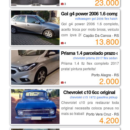
23.000
frente, alarme, air bag duplo, som e
3
sem dívidas.
carro em ótimo estado passado de
Gol g4 power 2006 1.6 completo v
pai para filha, só estou vendendo,
volkswagen gol 2006 flex hatch
pois, meu pai está trocando de carro
Gol g4 power 2006 1.6 completo,
e vou comprar o dele novamente.
aceito troca por moto bross, veículo
com ipva 2020 pago, sem multas,
Capão Da Canoa - RS
13.800
higienizado, bateria nova de 60h,
4
correias e óleos trocados, na troca
preço fipe, a vista 13,800
Prisma 1.4 parcelado prazo de at
chevrolet prisma 2017 flex sedan
Prisma 1.4 ltz flex completo 2017
prata! pintura perfeita!
Porto Alegre - RS
2.000
muito novo, multimídia, sensor de
4
estacionamento, assistente de
Chevrolet c10 6cc original
partida em rampa, computador de
chevrolet c15 1972 gasolina pickup
bordo, gps, baixa km.
Chevrolet c10 pra restaurar toda
original necessita coloca pneus no
totalmente parcelado, e com um
mais so trabalha boa de tudo
Porto Vera Cruz - RS
prazo de 6 mêses para pagar a
4.200
primeira parcela de 699 reais, e
entrada no valor de 2000 reais. faço