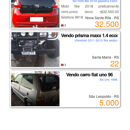
fiat mobi like 2018 gasolina hatch
Mobi like 2018 praticamente
zero,unico dono r$32.500,00
telefone 991863316
Nova Santa Rita - RS
32.500
3
Vendo prisma maxx 1.4 econoflex
chevrolet 2011 2010 flex sedan
Santa Maria - RS
22
3
Vendo carro fiat uno 96
fiat uno 1996
São Leopoldo - RS
5.000