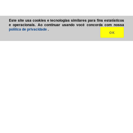
Este site usa cookies e tecnologias similares para fins estatísticos
e operacionais. Ao continuar usando você concorda com nossa
política de privacidade
.
OK