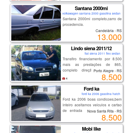
interior perfeito.
direção hidráulica
Santana 2000mi
freio a disco na dianteira.
volkswagen santana 2000 gasolina sedan
motor com cabeçotes de alumínio,
Santana 2000mi completo,carro de
coletor de admissão alta
procedencia.
performance em alumínio, coletor de
Candelária - RS
13.000
saida em aço inoxidável, inclusive
todo o escapamento em aço
inoxidável.
Lindo siena 2011/12
carburador quadrijet edelbruk novo.
fiat siena 2011 flex sedan
radiador de alumínio com cooler
Transfiro financiamento por 8.500
para refrigeração do óleo da caixa
mais as prestações de 865,
automatica.
completo direção hidráulica, ar
Porto Alegre - RS
8.500
rodas e pneus especiais.
condicionado,rádio,rastreador,
4
bonito de lata, estofamento, motor,
carro muito econômico contato 51
Ford ka
981158448 waldir
ford ka 2006 gasolina hatch
Ford ka 2006 boas condicoes,bem
inteiro aceitamos veiculos e cartao
de entrada r$ 8.500,00 telefone
Nova Santa Rita - RS
8.500
991863316
Mobi like