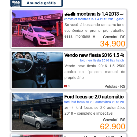
🛻💼 montana ls 1.4 2013 – a parce
chevrolet montana ls 1.4 2013 2013 gasolina pick
Se você tá buscando um carro forte,
econômico e pronto pro trabalho,
essa montana é pra você. e o
Gravataí - RS
34.900
melhor: abaixo da fipe! 🔥
Vendo new fiesta 2016 1.5 4cc
📌 fipe: r$ 39.518,00
ford new fiesta 2016 flex hatch
💰 estamos vendendo por apenas r$
Vendo new fiesta 2016 1.5 2500
34.900,00
abaixo da fipe,com manual do
💸 quase r$ 5.000 abaixo da tabela!
proprietário
✅ vidros elétricos
Pelotas - RS
3
🔥 ar quente
Ford focus se 2.0 automático 201
🔒 trava elétrica
ford ford focus se 2.0 automático 2018 2018 flex 
🛞 rodas de ferro – mais resistência
🚗💨 ford focus se 2.0 automático
pro dia a dia
2018 – completo e impecável!
📄 transferência na hora – sai no
Gravataí - RS
seu nome no mesmo dia!
62.900
quer conforto, desempenho e estilo
sem abrir mão da economia? então
📍ideal pra quem precisa de um