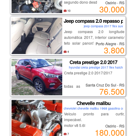
segundo dono desde 1992.
Osório - RS
30.000
10
Jeep compass 2.0 repasso para a
jeep compass 2017 flex suv
Jeep compass 2.0 longitude
automática 2017, interior caramelo/
teto solar panorâmico/ bancos em
Porto Alegre - RS
3.800
couro/ multimídia com gps/ partida
4
botão start&stop/ câmera de ré/ com
baixa km/ pelicula protetora / pneus
Creta prestige 2.0 2017
novos. passo para assumir as
hyundai creta prestige 2017 flex hatch
prestações de r$997 e r$3800, faço
Creta prestige 2.0 2017/2017
no contrato ou pode transferir para o
nome.
Santa Cruz Do Sul - RS
todas as revisões realizadas na
76.500
hyundai
Chevelle malibu
chevrolet chevelle malibu 1968 gasolina coupe
Veículo pronto para curtir,
impecável.
motor v8 5.6l
Osório - RS
180.000
caixa de câmbio automática.
7