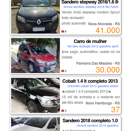
Sandero stepway 2016/1.6 8v ripcu
cadastro para negativado e para
renout sandero stepway 2016 flex hatch
quem não tem comprovante de
Vendo lindo stepway modelo ripcurl
renda.
todo revisado!
piloto automático
Nova Alvorada - RS
41.000
sensor de estacionamento
8
pneus novos
bateria moura nova
Carro de mulher
é para comparar e sair andando
fiat idea dualogic 2012 gasolina sport
sem ter que fazer nada.
Ipva pago, automático, usado só na
cidade
Palmeira Das Missões - RS
30.000
2
Cobalt 1.4 lt completo 2013
chevrolet cobalt 2013 gasolina sedan
🔥cobalt 1.4 lt completo 2013🔥
15 mil de entrada e o restante em
até 60x direto com a nossa loja!!!
Novo Hamburgo - RS
37
3
✔️ sem consulta spc/serasa
Sandero 2018 completo 1.0
renault sandero 2018 gasolina
✔️ sem burocracia
🔥só financiamento🔥