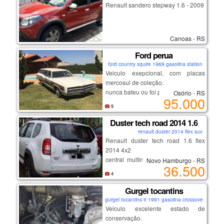
Renault sandero stepway 1.6 - 2009
Canoas - RS
Ford perua
ford country squire 1969 gasolina station
Veiculo exepcional, com placas
mercosul de coleção.
nunca bateu ou foi pibtada.
Osório - RS
95.000
assoalho sem nenhum podre.
9
motor v8
caixa de câmbio manual de 3
Duster tech road 2014 1.6
marchas na coluna.
renault duster 2014 flex suv
Renault duster tech road 1.6 flex
2014 4x2
central multimidia, descanso braço,
Novo Hamburgo - RS
36.500
100.000 km
4
Gurgel tocantins
gurgel tocantins tr 1991 gasolina crossover
Veiculo excelente estado de
conservação.