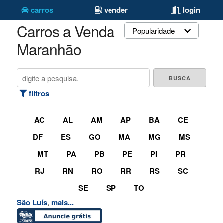
carros
vender
login
Carros a Venda
Popularidade
Maranhão
filtros
AC
AL
AM
AP
BA
CE
DF
ES
GO
MA
MG
MS
MT
PA
PB
PE
PI
PR
RJ
RN
RO
RR
RS
SC
SE
SP
TO
São Luís
,
mais...