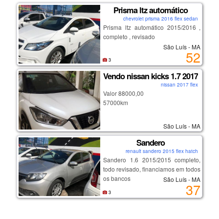
Prisma ltz automático
chevrolet prisma 2016 flex sedan
Prisma ltz automático 2015/2016 ,
completo , revisado
São Luís - MA
52
3
Vendo nissan kicks 1.7 2017
nissan 2017 flex
Valor 88000,00
57000km
São Luís - MA
Sandero
renault sandero 2015 flex hatch
Sandero 1.6 2015/2015 completo,
todo revisado, financiamos em todos
os bancos
São Luís - MA
37
3