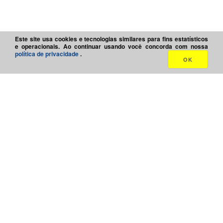
Este site usa cookies e tecnologias similares para fins estatísticos
e operacionais. Ao continuar usando você concorda com nossa
política de privacidade
.
OK