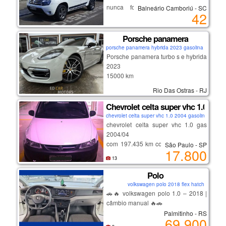
conforto e espaço interno
nunca foi batida lacrada nada
Balneário Camboriú - SC
manutenção em dia
42
estragado por dentro novinha
avenida bueno de miranda, 17, vila
carro impecável, sem detalhes
industrial, campinas-sp.
Porsche panamera
(próximo a rodoviária)
porsche panamera hybrida 2023 gasolina coupe
Porsche panamera turbo s e hybrida
temos opções de financiamento com
2023
diversos bancos e taxas,
15000 km
há mais de 20 anos no mercado,
na garantia de fabrica
com mais de 100 veículos em
Rio Das Ostras - RJ
estoque
Chevrolet celta super vhc 1.0 gas 
chevrolet celta super vhc 1.0 2004 gasolina hatch
chevrolet celta super vhc 1.0 gas
2004/04
com 197.435 km cor branco com ar
São Paulo - SP
17.800
condicionado, vidros e trava elétrica
13
veículo em ótimo estado de
conservação pneus e mecânica em
Polo
geral excelente. veículo particular
volkswagen polo 2018 flex hatch
de uso diário placa de sp final 4 já
🚗🔥 volkswagen polo 1.0 – 2018 |
isento de pagar ipva sem multas
câmbio manual 🔥🚗
documento ok pronto para
Palmitinho - RS
69.900
transferência.
✅ ano 2018