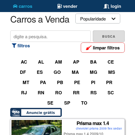
carros
vender
login
Carros a Venda
Popularidade
filtros
limpar filtros
AC
AL
AM
AP
BA
CE
DF
ES
GO
MA
MG
MS
MT
PA
PB
PE
PI
PR
RJ
RN
RO
RR
RS
SC
SE
SP
TO
Prisma max 1.4
chevrolet prisma 2009 flex sedan
Prisma max 1.4 2009/10