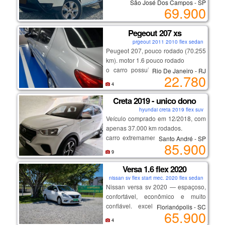
São José Dos Campos - SP
69.900
melhor versão, motor sce
indestrutível, corrente de comando.
Pegeout 207 xs
prgeout 2011 2010 flex sedan
câmbio cvt imparável, trocas suaves
Peugeot 207, pouco rodado (70.255
e consumo baixo.
km). motor 1.6 pouco rodado
auxiliar de subida em rampa,
o carro possui ar condicionado e
Rio De Janeiro - RJ
computador de bordo, modo eco.
22.780
vidros e travas elétricas.
4
além disso, está com ipva pago,
rodas de liga, ajuste de bancos,
trazendo ainda mais tranquilidade
Creta 2019 - unico dono
multimídia e muito mais...
ao novo proprietário, carro de
hyundai creta 2019 flex suv
segundo dono, nota de zero,
garagem coberta, uso familiaar.
Veículo comprado em 12/2018, com
cautelar 100% sem repintura.
apenas 37.000 km rodados.
carro extremamente bem cuidado e
Santo André - SP
85.900
oportunidade de adquirir o melhor
100% original ,sem retoques de
9
da região, confira!
pintura.
_______________________
* 80% da quilometragem em estrada
Versa 1.6 flex 2020
tendo um baixo desgaste.
nissan sv flex start mec. 2020 flex sedan
* rodagem macia, silenciosa e sem
Nissan versa sv 2020 — espaçoso,
ruídos
confortável, econômico e muito
* estepe nunca utilizado
confiável. excelente opção para
Florianópolis - SC
65.900
* manual + chave reserva
família, aplicativo ou quem busca
4
* multimídia com apple carplay e
um sedã completo com baixo custo