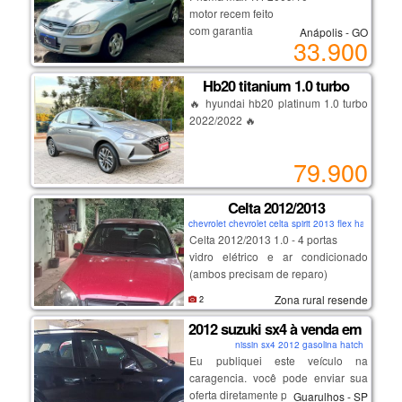
motor recem feito
com garantia
Anápolis - GO
33.900
completo e com ar
financio
Hb20 titanium 1.0 turbo
🔥 hyundai hb20 platinum 1.0 turbo
2022/2022 🔥
🚗 design moderno, tecnologia,
79.900
conforto e desempenho em um
único carro!
Celta 2012/2013
chevrolet chevrolet celta spirit 2013 flex hatch
✅ motor 1.0 turbo de excelente
Celta 2012/2013 1.0 - 4 portas
desempenho e baixo consumo
vidro elétrico e ar condicionado
✅ apenas 64.579 km rodados
(ambos precisam de reparo)
✅ versão platinum, uma das mais
direção hidráulica
Zona rural resende
2
completas da linha
flex - gasolina e álcool.
✅ central multimídia
possui documento
2012 suzuki sx4 à venda em guaru
✅ câmera de ré
o carro não está andando (
nissin sx4 2012 gasolina hatch
✅ direção elétrica
problema no motor)
Eu publiquei este veículo na
✅ ar-condicionado digital
o ipva de 2020 a 2024 ( dívida ativa)
caragencia. você pode enviar sua
✅ rodas de liga leve
oferta diretamente pelo anúncio.
Guarulhos - SP