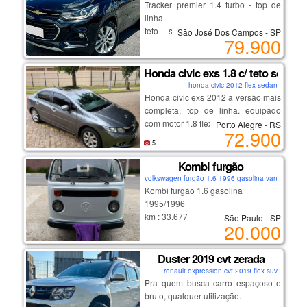
Tracker premier 1.4 turbo - top de
impecáveis, com preço reduzido
auxiliar, banco de couro, banco do
linha
similar ao modelo intermediário.
motorista e volante com ajuste de
teto solar, bancos em couro,
São José Dos Campos - SP
altura, alarme, vidros elétricos e
79.900
start/stop
freios abs.. carro de mulher –olhou
chave presencial, multimídia,
levou. preço: r$118.000,00. tel: (21)
volante multifuncional.
Honda civic exs 1.8 c/ teto solar
98444-3050 / (21) 98755-5676
honda civic 2012 flex sedan
(somente zap).
Honda civic exs 2012 a versão mais
excelente procedência e
completa, top de linha. equipado
conservação. venha conferir!
com motor 1.8 flex (140 cv) e câmbio
Porto Alegre - RS
72.900
automático de 5 marchas, teto solar,
5
controle de estabilidade, bancos em
couro e paddle shifts (cambio
Kombi furgão
borboleta).
volkswagen furgão 1.6 1996 gasolina van
Kombi furgão 1.6 gasolina
1995/1996
km : 33.677
São Paulo - SP
20.000
km original, pneus em bom estado,
funcionando.
com troca recente da bateria, tanque
Duster 2019 cvt zerada
e limpeza completa da carburação
renault expression cvt 2019 flex suv
Pra quem busca carro espaçoso e
bruto, qualquer utilização.