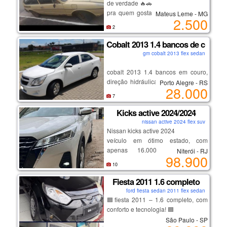
opções cores
de verdade 🔥🚗
pra quem gosta de carro antigo ou
Mateus Leme - MG
2.500
quer pegar barato pra arrumar e
2
valorizar!
✅ platinado novo
Cobalt 2013 1.4 bancos de couro
✅ bomba de gasolina nova
gm cobalt 2013 flex sedan
✅ bobina nova
✅ tampa do distribuidor nova
cobalt 2013 1.4 bancos em couro,
✅ 4 pneus novos
direção hidráulica, ar condicionado,
Porto Alegre - RS
28.000
✅ fundo novo
central multimídia, descanso de
7
⚠ precisa apenas: – carregar ou
braço do motorista, ar quente,
trocar bateria
desembaçador traseiro,câmera de
Kicks active 2024/2024
– revisar carburador
ré.
nissan active 2024 flex suv
📄 documento 2025 em dia
Nissan kicks active 2024
✍ recibo preenchido
veículo em ótimo estado, com
💰 *por r$ 2.500 pra vender rápido!*
apenas 16.000 km rodados.
Niterói - RJ
98.900
preço de oportunidade mesmo!
econômico, confortável e ideal para
10
o dia a dia. motor 1.6, câmbio
automático, direção elétrica, ar-
Fiesta 2011 1.6 completo
condicionado, vidros e travas
ford fiesta sedan 2011 flex sedan
elétricas, central multimídia, câmera
🟦fiesta 2011 – 1.6 completo, com
de ré e volante multifuncional. carro
conforto e tecnologia! 🟦
bem conservado, pronto para uso.
São Paulo - SP