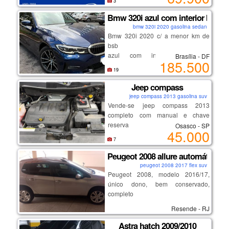
3
(11) 94000 - 5374 c/ roberto
✅ único dono
e-mail: jr.solution@gmail.com
Bmw 320i azul com interior bege -
✅ apenas 21.000 km rodados
bmw 320i 2020 gasolina sedan
✅ chave reserva
Bmw 320i 2020 c/ a menor km de
✅ excelente estado de conservação
bsb
✅ econômico, confortável e
azul com interior bege, a
Brasília - DF
confiável
185.500
configuração mais desejada
✅ manual do proprietário
19
pintura extremamente conservada
✅ 4 pneus novos
interior impecável
Jeep compass
✅ revisado
2 pneus novos - firestone f-700
✅ sem sinistro
jeep compass 2013 gasolina suv
pastilhas de freio traseiras novas
Vende-se jeep compass 2013
✅ sem leilão
completo com manual e chave
✅ tirado 0km na holanda
reserva
volkswagen.
Osasco - SP
potência e economia de combustível
45.000
em um carro premium, com
7
robustez, estabilidade e segurança.
Peugeot 2008 allure automático 1.
peugeot 2008 2017 flex suv
ar condicionado 3 zonas, com saída
Peugeot 2008, modelo 2016/17,
e ajustes para o banco traseiro
único dono, bem conservado,
bluetooth
completo
portas usb e usb-c
tela touchscreen
Resende - RJ
o idrive monitora tempo e km para
Astra hatch 2009/2010
informar tudo que precisa ser feito