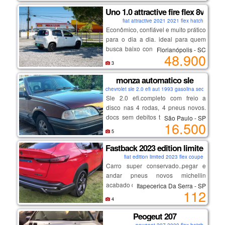
android auto sem fio com camera de
de manutenção.
Uno 1.0 attractive fire flex 8v
ré
destaques:
fiat attractive 2021 2021 flex hatch
Econômico, confiável e muito prático
para o dia a dia. ideal para quem
um carro diferenciado , para
motor 1.6 forte e econômico
busca baixo consumo, manutenção
pessoas exigentes.
Florianópolis - SC
excelente espaço interno e porta-
48.900
acessível e conforto.
malas
3
💡 destaques:
conforto e dirigibilidade
motor 1.0 muito econômico
monza automatico sle
manutenção em dia
baixa quilometragem
carro impecável, sem detalhes
chevrolet sle 2.0 efi aut 1993 gasolina sedan
ótimo custo-benefício
Sle 2.0 efi.completo com freio a
manutenção em dia
disco nas 4 rodas, 4 pneus novos.
carro impecável, sem detalhes
docs sem debitos tudo ok em meu
São Paulo - SP
16.500
nome. bancos com ajuste de altura,
5
motor e cambio ok. carro funcional
de uso diario muito bom de andar.
Fastback 2023 edition limited
fiat edition limited 2023 flex coupe
Carro super conservado..pegar e
andar pneus novos michellin
acabado de trocar.
Itapecerica Da Serra - SP
112
carro de olhar e se apaixonar
4
aceito troca somente por montana
rsbranca 2024 ou 2025 fora isso
Peogeut 207
somente venda
peugeot 207 2009 flex hatch