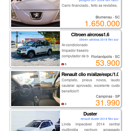
Carro financiado., feito as revisões.
Blumenau - SC
1.650.000
Citroen aircross1.6
citroen aircross 2018 flex suv
Ar-condicionado
limpador traseiro
computador de bordo
Florianópolis - SC
53.900
ar quente
5
desembaçador traseiro
direção hidráulica
Renault clio rn/alize/expr./1.0 hi-
rodas de liga leve
Completo, pneus novos, laudo
vidros elétricos
cautelar aprovado, excelente custo
travas elétricas
benefício!!!
espelhos elétricos
Campinas - SP
31.990
19 98313.3325 douglas
4
💡 destaques:
Duster
19.99515.0585 pietro
renault duster 2014 flex suv
motor 1.6 forte e econômico
Linda impecável 2014 central
ótima dirigibilidade
19 3272.3622 loja
multimídia nenhum amassado