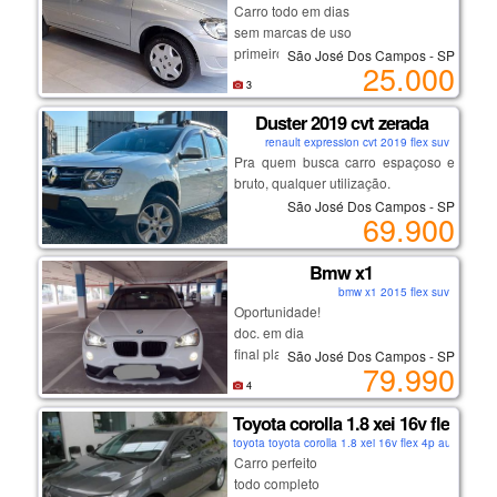
Carro todo em dias
sem marcas de uso
primeiro dono
São José Dos Campos - SP
25.000
documentado , com garantias e
3
quitado
Duster 2019 cvt zerada
renault expression cvt 2019 flex suv
Pra quem busca carro espaçoso e
bruto, qualquer utilização.
São José Dos Campos - SP
69.900
melhor versão, motor sce
indestrutível, corrente de comando.
Bmw x1
bmw x1 2015 flex suv
câmbio cvt imparável, trocas suaves
Oportunidade!
e consumo baixo.
doc. em dia
auxiliar de subida em rampa,
final placa 2
São José Dos Campos - SP
computador de bordo, modo eco.
79.990
cambio automático
4
rodas de liga, ajuste de bancos,
Toyota corolla 1.8 xei 16v flex 4p
multimídia e muito mais...
toyota toyota corolla 1.8 xei 16v flex 4p automátic
segundo dono, nota de zero,
Carro perfeito
cautelar 100% sem repintura.
todo completo