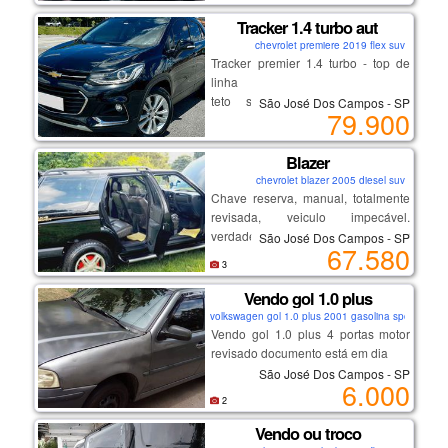
procedência revisados e pereciados
,por favor me chama no meu
Tracker 1.4 turbo aut
venha aproveitar a oportunidade de
whatsapp para nós fecharmos
chevrolet premiere 2019 flex suv
um topo de linha em condições
negócio👇👇👇👇👇👇
Tracker premier 1.4 turbo - top de
impecáveis, com preço reduzido
https://wa.me/message/52e6zdji7tw
linha
similar ao modelo intermediário.
hc1
teto solar, bancos em couro,
São José Dos Campos - SP
79.900
ou se preferir meu número de
start/stop
telefone é 12996601248
chave presencial, multimídia,
volante multifuncional.
Blazer
chevrolet blazer 2005 diesel suv
Chave reserva, manual, totalmente
excelente procedência e
revisada, veiculo impecável.
conservação. venha conferir!
verdadeira raridade. blazer
São José Dos Campos - SP
67.580
executiva motor mwm 132 cavalo
3
2.8 - diesel - 4x4 - em excelente
estado, pneus novos, conforto é o
Vendo gol 1.0 plus
seu maior ponto, motor forte pra
volkswagen gol 1.0 plus 2001 gasolina sport
ultrapassagens e subidas, porta
Vendo gol 1.0 plus 4 portas motor
malas gigante, estilo e boa
revisado documento está em dia
dirigibilidade em rodovias - o suv
São José Dos Campos - SP
6.000
dos seus sonhos,
2
nacidade 8 km por litro, na rodovia
16 km por litro.
Vendo ou troco