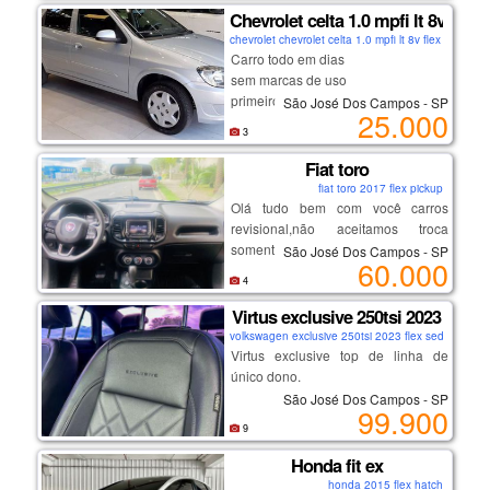
_______________________
Chevrolet celta 1.0 mpfi lt 8v flex
chevrolet chevrolet celta 1.0 mpfi lt 8v flex 2012 fle
Carro todo em dias
sem marcas de uso
primeiro dono
São José Dos Campos - SP
25.000
documentado , com garantias e
3
quitado
Fiat toro
fiat toro 2017 flex pickup
Olá tudo bem com você carros
revisional,não aceitamos troca
somente entrada em até 12 vezes
São José Dos Campos - SP
60.000
ou avista ,carros de otima
4
procedência revisados e pereciados
,por favor me chama no meu
Virtus exclusive 250tsi 2023
whatsapp para nós fecharmos
volkswagen exclusive 250tsi 2023 flex sedan
negócio👇👇👇👇👇👇
Virtus exclusive top de linha de
https://wa.me/message/52e6zdji7tw
único dono.
hc1
São José Dos Campos - SP
99.900
ou se preferir meu número de
- motor 1.4 turbo (250 tsi) que une
9
telefone é 12996601248
performance e economia.
Honda fit ex
- potência de sobra e câmbio
honda 2015 flex hatch
automático de 6 marchas;