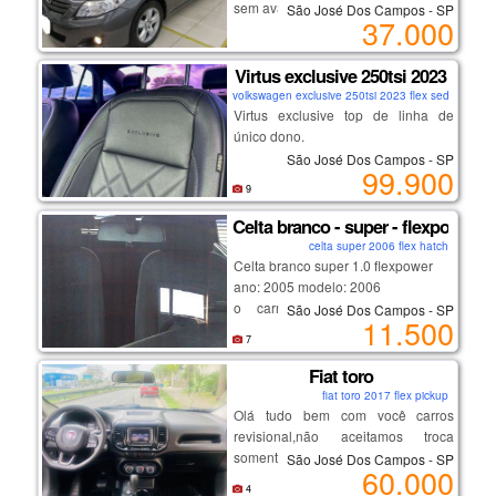
sem avarias
São José Dos Campos - SP
37.000
oportunidade de adquirir o melhor
primeiro dono
da região, confira!
com garantias
_______________________
Virtus exclusive 250tsi 2023
volkswagen exclusive 250tsi 2023 flex sedan
Virtus exclusive top de linha de
único dono.
São José Dos Campos - SP
99.900
- motor 1.4 turbo (250 tsi) que une
9
performance e economia.
Celta branco - super - flexpower
- potência de sobra e câmbio
celta super 2006 flex hatch
automático de 6 marchas;
Celta branco super 1.0 flexpower
- design exclusive: acabamento
ano: 2005 modelo: 2006
premium, rodas aro 18" exclusivas e
o carro está tudo ok, motor,
São José Dos Campos - SP
detalhes escurecidos;
11.500
estofados, etc.
- tecnologia: painel digital (active
7
apenas venda!
info display), multimídia vw play e
Fiat toro
modos de condução;
- segurança: acc (piloto automático
fiat toro 2017 flex pickup
Olá tudo bem com você carros
adaptativo) e frenagem autônoma
revisional,não aceitamos troca
de emergência;
somente entrada em até 12 vezes
- estado de novo: único dono e com
São José Dos Campos - SP
60.000
ou avista ,carros de otima
todas revisões na concessionária.
4