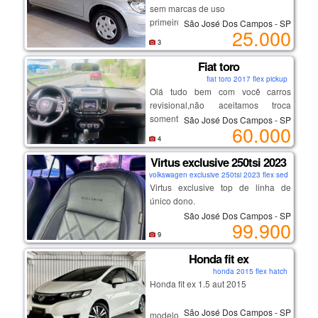
sem marcas de uso
primeiro dono
São José Dos Campos - SP
25.000
documentado , com garantias e
3
quitado
Fiat toro
fiat toro 2017 flex pickup
Olá tudo bem com você carros
revisional,não aceitamos troca
somente entrada em até 12 vezes
São José Dos Campos - SP
60.000
ou avista ,carros de otima
4
procedência revisados e pereciados
,por favor me chama no meu
Virtus exclusive 250tsi 2023
whatsapp para nós fecharmos
volkswagen exclusive 250tsi 2023 flex sedan
negócio👇👇👇👇👇👇
Virtus exclusive top de linha de
https://wa.me/message/52e6zdji7tw
único dono.
hc1
São José Dos Campos - SP
99.900
ou se preferir meu número de
- motor 1.4 turbo (250 tsi) que une
9
telefone é 12996601248
performance e economia.
Honda fit ex
- potência de sobra e câmbio
honda 2015 flex hatch
automático de 6 marchas;
Honda fit ex 1.5 aut 2015
- design exclusive: acabamento
premium, rodas aro 18" exclusivas e
São José Dos Campos - SP
detalhes escurecidos;
modelo novo