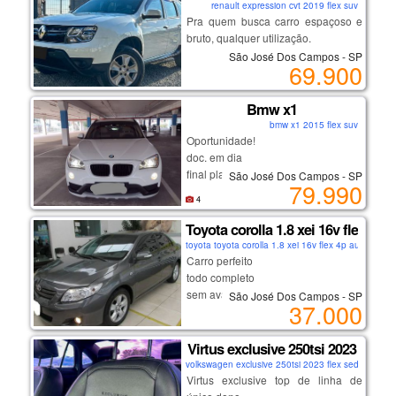
renault expression cvt 2019 flex suv
Pra quem busca carro espaçoso e
bruto, qualquer utilização.
São José Dos Campos - SP
69.900
melhor versão, motor sce
indestrutível, corrente de comando.
Bmw x1
bmw x1 2015 flex suv
câmbio cvt imparável, trocas suaves
Oportunidade!
e consumo baixo.
doc. em dia
auxiliar de subida em rampa,
final placa 2
São José Dos Campos - SP
computador de bordo, modo eco.
79.990
cambio automático
4
rodas de liga, ajuste de bancos,
Toyota corolla 1.8 xei 16v flex 4p
multimídia e muito mais...
toyota toyota corolla 1.8 xei 16v flex 4p automátic
segundo dono, nota de zero,
Carro perfeito
cautelar 100% sem repintura.
todo completo
sem avarias
São José Dos Campos - SP
37.000
oportunidade de adquirir o melhor
primeiro dono
da região, confira!
com garantias
_______________________
Virtus exclusive 250tsi 2023
volkswagen exclusive 250tsi 2023 flex sedan
Virtus exclusive top de linha de