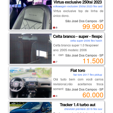
_______________________
Virtus exclusive 250tsi 2023
volkswagen exclusive 250tsi 2023 flex sedan
Virtus exclusive top de linha de
único dono.
São José Dos Campos - SP
99.900
- motor 1.4 turbo (250 tsi) que une
9
performance e economia.
Celta branco - super - flexpower
- potência de sobra e câmbio
celta super 2006 flex hatch
automático de 6 marchas;
Celta branco super 1.0 flexpower
- design exclusive: acabamento
ano: 2005 modelo: 2006
premium, rodas aro 18" exclusivas e
o carro está tudo ok, motor,
São José Dos Campos - SP
detalhes escurecidos;
11.500
estofados, etc.
- tecnologia: painel digital (active
7
apenas venda!
info display), multimídia vw play e
Fiat toro
modos de condução;
- segurança: acc (piloto automático
fiat toro 2017 flex pickup
Olá tudo bem com você carros
adaptativo) e frenagem autônoma
revisional,não aceitamos troca
de emergência;
somente entrada em até 12 vezes
- estado de novo: único dono e com
São José Dos Campos - SP
60.000
ou avista ,carros de otima
todas revisões na concessionária.
4
procedência revisados e pereciados
,por favor me chama no meu
Tracker 1.4 turbo aut
venha aproveitar a oportunidade de
whatsapp para nós fecharmos
chevrolet premiere 2019 flex suv
um topo de linha em condições
negócio👇👇👇👇👇👇