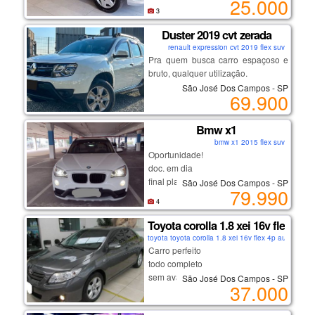
25.000
documentado , com garantias e
3
quitado
Duster 2019 cvt zerada
renault expression cvt 2019 flex suv
Pra quem busca carro espaçoso e
bruto, qualquer utilização.
São José Dos Campos - SP
69.900
melhor versão, motor sce
indestrutível, corrente de comando.
Bmw x1
bmw x1 2015 flex suv
câmbio cvt imparável, trocas suaves
Oportunidade!
e consumo baixo.
doc. em dia
auxiliar de subida em rampa,
final placa 2
São José Dos Campos - SP
computador de bordo, modo eco.
79.990
cambio automático
4
rodas de liga, ajuste de bancos,
Toyota corolla 1.8 xei 16v flex 4p
multimídia e muito mais...
toyota toyota corolla 1.8 xei 16v flex 4p automátic
segundo dono, nota de zero,
Carro perfeito
cautelar 100% sem repintura.
todo completo
sem avarias
São José Dos Campos - SP
37.000
oportunidade de adquirir o melhor
primeiro dono
da região, confira!
com garantias