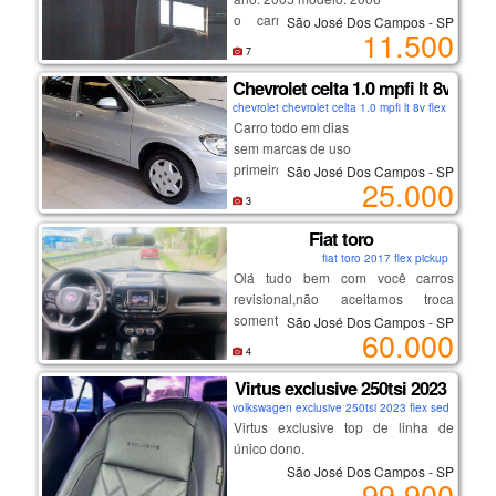
o carro está tudo ok, motor,
São José Dos Campos - SP
11.500
oportunidade de adquirir o melhor
estofados, etc.
7
da região, confira!
apenas venda!
_______________________
Chevrolet celta 1.0 mpfi lt 8v flex
chevrolet chevrolet celta 1.0 mpfi lt 8v flex 2012 fle
Carro todo em dias
sem marcas de uso
primeiro dono
São José Dos Campos - SP
25.000
documentado , com garantias e
3
quitado
Fiat toro
fiat toro 2017 flex pickup
Olá tudo bem com você carros
revisional,não aceitamos troca
somente entrada em até 12 vezes
São José Dos Campos - SP
60.000
ou avista ,carros de otima
4
procedência revisados e pereciados
,por favor me chama no meu
Virtus exclusive 250tsi 2023
whatsapp para nós fecharmos
volkswagen exclusive 250tsi 2023 flex sedan
negócio👇👇👇👇👇👇
Virtus exclusive top de linha de
https://wa.me/message/52e6zdji7tw
único dono.
hc1
São José Dos Campos - SP
99.900
ou se preferir meu número de