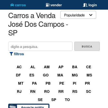
carros
vender
login
Carros a Venda São
Popularidade
José Dos Campos -
SP
filtros
AC
AL
AM
AP
BA
CE
DF
ES
GO
MA
MG
MS
MT
PA
PB
PE
PI
PR
RJ
RN
RO
RR
RS
SC
SE
SP
TO