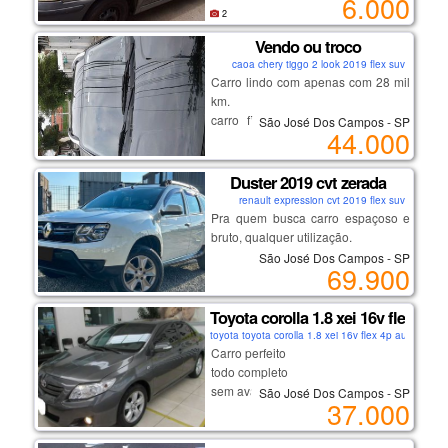
6.000
2
Vendo ou troco
caoa chery tiggo 2 look 2019 flex suv
Carro lindo com apenas com 28 mil
km.
carro financiado quero 44 mil na
São José Dos Campos - SP
44.000
mão e a pessoa assume 23de743
Duster 2019 cvt zerada
renault expression cvt 2019 flex suv
Pra quem busca carro espaçoso e
bruto, qualquer utilização.
São José Dos Campos - SP
69.900
melhor versão, motor sce
indestrutível, corrente de comando.
Toyota corolla 1.8 xei 16v flex 4p
toyota toyota corolla 1.8 xei 16v flex 4p automátic
câmbio cvt imparável, trocas suaves
Carro perfeito
e consumo baixo.
todo completo
auxiliar de subida em rampa,
sem avarias
São José Dos Campos - SP
computador de bordo, modo eco.
37.000
primeiro dono
com garantias
rodas de liga, ajuste de bancos,