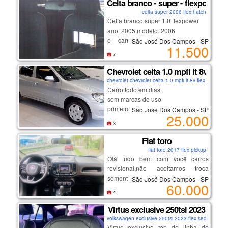
Celta branco - super - flexpower
multimídia e muito mais...
celta super 2006 flex hatch
segundo dono, nota de zero,
Celta branco super 1.0 flexpower
cautelar 100% sem repintura.
ano: 2005 modelo: 2006
o carro está tudo ok, motor,
São José Dos Campos - SP
11.500
oportunidade de adquirir o melhor
estofados, etc.
7
da região, confira!
apenas venda!
_______________________
Chevrolet celta 1.0 mpfi lt 8v flex
chevrolet chevrolet celta 1.0 mpfi lt 8v flex 2012 fle
Carro todo em dias
sem marcas de uso
primeiro dono
São José Dos Campos - SP
25.000
documentado , com garantias e
3
quitado
Fiat toro
fiat toro 2017 flex pickup
Olá tudo bem com você carros
revisional,não aceitamos troca
somente entrada em até 12 vezes
São José Dos Campos - SP
60.000
ou avista ,carros de otima
4
procedência revisados e pereciados
,por favor me chama no meu
Virtus exclusive 250tsi 2023
whatsapp para nós fecharmos
volkswagen exclusive 250tsi 2023 flex sedan
negócio👇👇👇👇👇👇
Virtus exclusive top de linha de