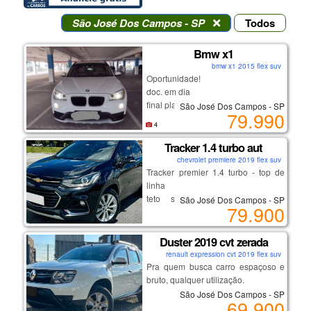
São José Dos Campos - SP
Todos
Bmw x1
bmw x1 2015 flex suv
Oportunidade!
doc. em dia
final placa 2
São José Dos Campos - SP
79.990
cambio automático
4
Tracker 1.4 turbo aut
chevrolet premiere 2019 flex suv
Tracker premier 1.4 turbo - top de
linha
teto solar, bancos em couro,
São José Dos Campos - SP
79.900
start/stop
chave presencial, multimídia,
volante multifuncional.
Duster 2019 cvt zerada
renault expression cvt 2019 flex suv
Pra quem busca carro espaçoso e
excelente procedência e
bruto, qualquer utilização.
conservação. venha conferir!
São José Dos Campos - SP
69.900
melhor versão, motor sce