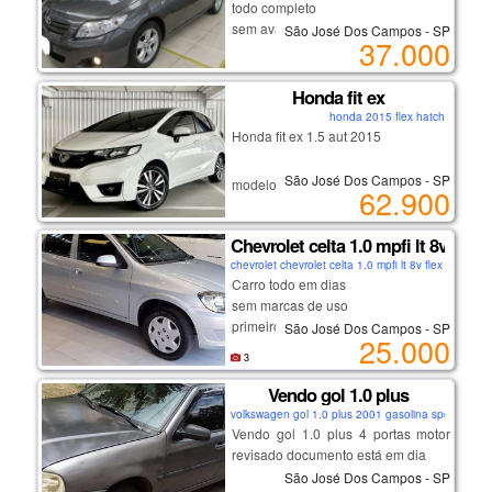
todo completo
sem avarias
São José Dos Campos - SP
37.000
primeiro dono
com garantias
Honda fit ex
honda 2015 flex hatch
Honda fit ex 1.5 aut 2015
São José Dos Campos - SP
modelo novo
62.900
2ª proprietária
veículo revisado
Chevrolet celta 1.0 mpfi lt 8v flex
cautelar aprovado
chevrolet chevrolet celta 1.0 mpfi lt 8v flex 2012 fle
manual e chave cópia
Carro todo em dias
ipva e licenciamento 2026
sem marcas de uso
primeiro dono
São José Dos Campos - SP
oportunidade com qualidade e
25.000
documentado , com garantias e
procedência.
3
quitado
Vendo gol 1.0 plus
volkswagen gol 1.0 plus 2001 gasolina sport
Vendo gol 1.0 plus 4 portas motor
revisado documento está em dia
São José Dos Campos - SP