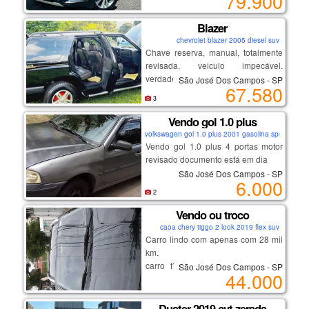
79.900
telefone é 12996601248
chave presencial, multimídia,
volante multifuncional.
Blazer
chevrolet blazer 2005 diesel suv
Chave reserva, manual, totalmente
excelente procedência e
revisada, veiculo impecável.
conservação. venha conferir!
verdadeira raridade. blazer
São José Dos Campos - SP
67.580
executiva motor mwm 132 cavalo
3
2.8 - diesel - 4x4 - em excelente
estado, pneus novos, conforto é o
Vendo gol 1.0 plus
seu maior ponto, motor forte pra
volkswagen gol 1.0 plus 2001 gasolina sport
ultrapassagens e subidas, porta
Vendo gol 1.0 plus 4 portas motor
malas gigante, estilo e boa
revisado documento está em dia
dirigibilidade em rodovias - o suv
São José Dos Campos - SP
6.000
dos seus sonhos,
2
nacidade 8 km por litro, na rodovia
16 km por litro.
Vendo ou troco
caoa chery tiggo 2 look 2019 flex suv
Carro lindo com apenas com 28 mil
veículo equipado com freios abs,
km.
alarme, corta corrente apoio de
carro financiado quero 44 mil na
braço, ar condicionado, ar quente,
São José Dos Campos - SP
44.000
mão e a pessoa assume 23de743
bancos de couro, cambio manual,
desembaçador traseiro, direção
hidráulica, limpador traseiro,
Duster 2019 cvt zerada