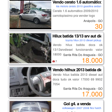
Vendo cerato 1.6 automático 2009
kia motors cerato 2010 gasolina sedan
Cerato 1.6 automático 2009/2010
carrotopissimo pra vender logo
Anápolis - GO
30
Hilux batida 13/13 srv aut diesel 
toyota hilux 2013 diesel pickup
Vendo hilux batida docs ok
13/13srvdiesel funcionando valor
18000 tratar comigo 69 999027054
Santa Rita Do Araguaia - GO
18.000
sem nenhum tipo de sinistro no doc
7
Vendo hilhux 2013 batida diesel 4
Vendo hilux batida 2013 diesel aut
docs tudo ok valor 17000 69 9902
7054
Santa Rita Do Araguaia - GO
17.000
Gol g4. a venda
volkswagen 2007 2008 flex hatch