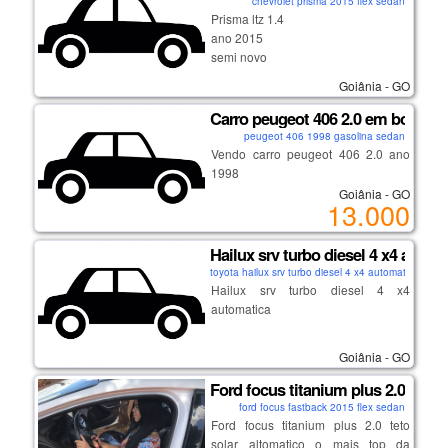
chevrolet prisma 2015 flex sedan
Prisma ltz 1.4
ano 2015
semi novo
completo conforto e segurança
Goiânia - GO
semi leilão sem sinistro
interessados telefone 62 9 8123-
Carro peugeot 406 2.0 em bom es
5039
peugeot 406 1998 gasolina sedan
Vendo carro peugeot 406 2.0 ano
1998
Goiânia - GO
13.000
Hailux srv turbo diesel 4 x4 autom
toyota hailux srv turbo diesel 4 x4 automatica 2012
Hailux srv turbo diesel 4 x4
automatica
Goiânia - GO
Ford focus titanium plus 2.0
ford focus fastback 2015 flex sedan
Ford focus titanium plus 2.0 teto
solar altomatico o mais top da