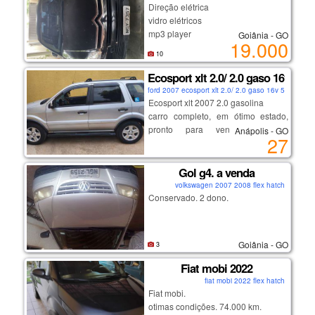
Direção elétrica
vidro elétricos
mp3 player
Goiânia - GO
19.000
10
Ecosport xlt 2.0/ 2.0 gaso 16v 5p a
ford 2007 ecosport xlt 2.0/ 2.0 gaso 16v 5p aut 20
Ecosport xlt 2007 2.0 gasolina
carro completo, em ótimo estado,
pronto para vender, 163.000
Anápolis - GO
27
rodados apenas. valor abaixo da
tabela para vender rápido.
manda msg!!!
Gol g4. a venda
volkswagen 2007 2008 flex hatch
Conservado. 2 dono.
Goiânia - GO
3
Fiat mobi 2022
fiat mobi 2022 flex hatch
Fiat mobi.
otimas condições. 74.000 km.