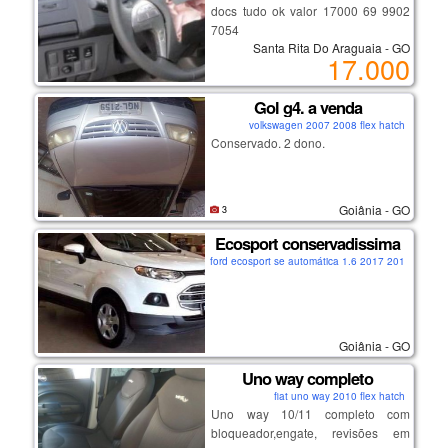
docs tudo ok valor 17000 69 9902
7054
Santa Rita Do Araguaia - GO
17.000
Gol g4. a venda
volkswagen 2007 2008 flex hatch
Conservado. 2 dono.
Goiânia - GO
3
Ecosport conservadissima
ford ecosport se automática 1.6 2017 2016 flex su
Goiânia - GO
Uno way completo
fiat uno way 2010 flex hatch
Uno way 10/11 completo com
bloqueador,engate, revisões em