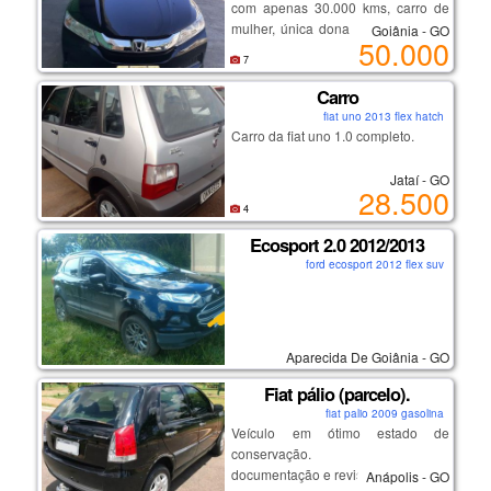
com apenas 30.000 kms, carro de
mulher, única dona, tirado 0 km na
Goiânia - GO
50.000
tecar honda, com manual, câmbio
7
automático, ar condicionado, chave
reserva, completo, carro impecável,
Carro
com todas as revisões feitas na
fiat uno 2013 flex hatch
concessionárias, nunca batido
Carro da fiat uno 1.0 completo.
(apenas pequenos detalhes de uso
na lataria), preço abaixo da tabela
Jataí - GO
28.500
fipe, carro muito novo e conservado
4
- valor: r$ 50.000 (valor negociável).
Ecosport 2.0 2012/2013
(62) 98249-1582 (whatsapp)
ford ecosport 2012 flex suv
Aparecida De Goiânia - GO
Fiat pálio (parcelo).
fiat palio 2009 gasolina
Veículo em ótimo estado de
conservação.
documentação e revisão em dias.
Anápolis - GO