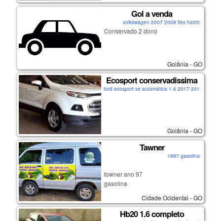
✔parcelas em dias
Gol a venda
✔ não exijo transferência imediata
volkswagen 2007 2008 flex hatch
Conservado 2 dono
💰ágio r$ 27.990,00
👉🏼agende uma vista conosco para
Goiânia - GO
um teste drive!
Ecosport conservadissima
👉plantão de vendas:
ford ecosport se automática 1.6 2017 2016 flex su
📱62992139700
Goiânia - GO
Tawner
1997 gasolina
towner ano 97
gasolina
5.000,00
Cidade Ocidental - GO
Hb20 1.6 completo