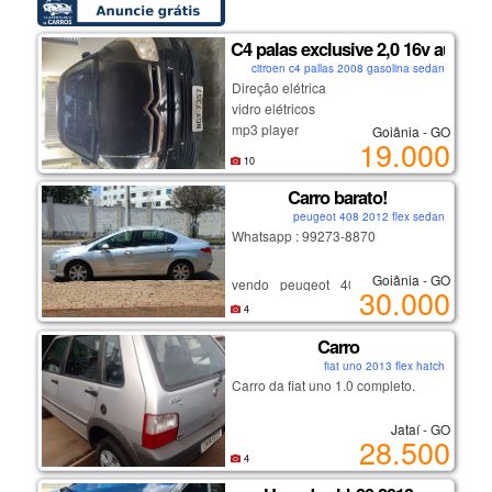
C4 palas exclusive 2,0 16v aut
citroen c4 pallas 2008 gasolina sedan
Direção elétrica
vidro elétricos
mp3 player
Goiânia - GO
19.000
10
Carro barato!
peugeot 408 2012 flex sedan
Whatsapp : 99273-8870
Goiânia - GO
vendo peugeot 408 allure 2012
30.000
manual carro sedã flex, 4 portas e
4
com motor 2.0 , carro muito
Carro
conversado, motor não bate nem
fiat uno 2013 flex hatch
fuma,vidro elétrico e ar
Carro da fiat uno 1.0 completo.
condicionado, veículo se encontra
sem débitos,ipva 2024 está pago.
Jataí - GO
28.500
*bateria nova!
4
*pneus novos!