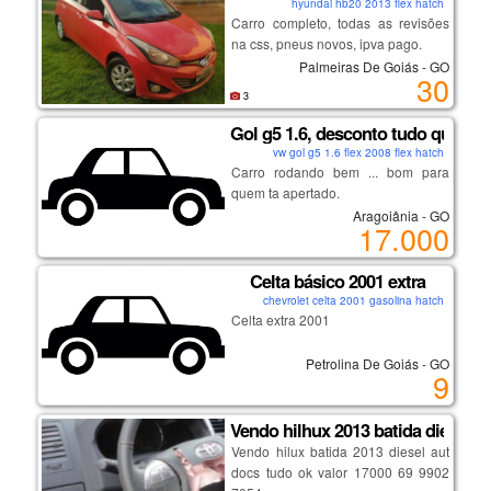
hyundai hb20 2013 flex hatch
Carro completo, todas as revisões
na css, pneus novos, ipva pago.
Palmeiras De Goiás - GO
30
3
Gol g5 1.6, desconto tudo que prec
vw gol g5 1.6 flex 2008 flex hatch
Carro rodando bem ... bom para
quem ta apertado.
Aragoiânia - GO
17.000
Celta básico 2001 extra
chevrolet celta 2001 gasolina hatch
Celta extra 2001
Petrolina De Goiás - GO
9
Vendo hilhux 2013 batida diesel 4
Vendo hilux batida 2013 diesel aut
docs tudo ok valor 17000 69 9902