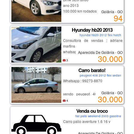
ano 2013
100.000 km rodados
Goiânia - GO
94
Hyunday hb20 2013
hyundai hb20 2012 flex hatch
Consultora de vendas : adriane
martins
whatsapp: (62) 981249261
Aparecida De Goiânia - GO
30.000
3
●não possui o valor total do veículo?
Carro barato!
sem problemas! tem dificuldades em
peugeot 408 2012 flex sedan
conseguir aprovação? nós te
Whatsapp : 99273-8870
ajudamos!
whatsapp: (62) 981249261
Goiânia - GO
vendo peugeot 408 allure 2012
30.000
manual carro sedã flex, 4 portas e
●entrada mínima de r$900,00 na
4
com motor 2.0 , carro muito
abertura do processo (podendo ser
Venda ou troco
conversado, motor não bate nem
dividida ) e parcelas que cabem no
fiat palio weekend 2003 gasolina
fuma,vidro elétrico e ar
seu bolso!
Carro palio aventure 1.6 16 v
condicionado, veículo se encontra
-> liberamos para todo brasil!
sem débitos,ipva 2024 está pago.
Aparecida De Goiânia - GO