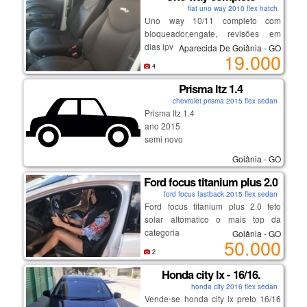
👉plantão de vendas:
fiat uno way 2010 flex hatch
📱62992139700
Uno way 10/11 completo com
bloqueador,engate, revisões em
dias ipva pago carro muito novo.
Aparecida De Goiânia - GO
19.000
4
Prisma ltz 1.4
chevrolet prisma 2015 flex sedan
Prisma ltz 1.4
ano 2015
semi novo
completo conforto e segurança
Goiânia - GO
semi leilão sem sinistro
interessados telefone 62 9 8123-
Ford focus titanium plus 2.0
5039
ford focus fastback 2015 flex sedan
Ford focus titanium plus 2.0 teto
solar altomatico o mais top da
categoria
Goiânia - GO
50.000
2
Honda city lx - 16/16.
honda city 2016 flex sedan
Vende-se honda city lx preto 16/16