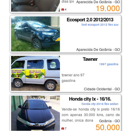
dias ipva pago carro muito novo.
Aparecida De Goiânia - GO
19.000
4
Ecosport 2.0 2012/2013
ford ecosport 2012 flex suv
Aparecida De Goiânia - GO
Tawner
1997 gasolina
towner ano 97
gasolina
5.000,00
Cidade Ocidental - GO
Honda city lx - 16/16.
honda city 2016 flex sedan
Vende-se honda city lx preto 16/16
com apenas 30.000 kms, carro de
mulher, única dona, tirado 0 km na
Goiânia - GO
50.000
tecar honda, com manual, câmbio
7