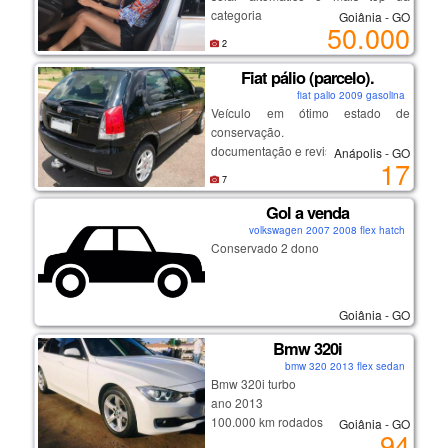
categoria
Goiânia - GO
50.000
2
Fiat pálio (parcelo).
fiat palio 2009 gasolina
Veículo em ótimo estado de
conservação.
documentação e revisão em dias.
Anápolis - GO
17
pneus novos.
7
Gol a venda
avista:16.800
volkswagen 2007 2008 flex hatch
entrada:1.016,33.
Conservado 2 dono
parcela:445,75.
52x
facilito para autônomos, pessoas
Goiânia - GO
com pequenas restrições e score
Bmw 320i
baixo mediante a análise.
bmw 320 2013 flex sedan
Bmw 320i turbo
sou de anápolis.
ano 2013
contato (62)996249725 ou
100.000 km rodados
Goiânia - GO
94
whatsapp. (62)995657079.