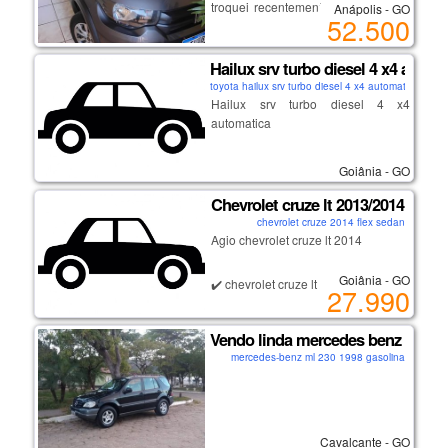
troquei recentemente os pneus e a
Anápolis - GO
52.500
correia dentada esta novinha.
segundo dono. carro meu particular
Hailux srv turbo diesel 4 x4 autom
toyota hailux srv turbo diesel 4 x4 automatica 2012
Hailux srv turbo diesel 4 x4
automatica
Goiânia - GO
Chevrolet cruze lt 2013/2014
chevrolet cruze 2014 flex sedan
Agio chevrolet cruze lt 2014
Goiânia - GO
✔️ chevrolet cruze lt
27.990
✔️ano: 2014
✔ 1.8
Vendo linda mercedes benz ml 23
✔ flex
mercedes-benz ml 230 1998 gasolina
✔ 16 v
✔️ completo
✔ cor: preto
✔️procuração direto com o
proprietário
Cavalcante - GO