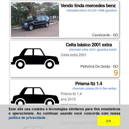
condições.
Vendo linda mercedes benz ml 23
(62) 98249-1582 (whatsapp)
mercedes-benz ml 230 1998 gasolina
Cavalcante - GO
Celta básico 2001 extra
chevrolet celta 2001 gasolina hatch
Celta extra 2001
Petrolina De Goiás - GO
9
Prisma ltz 1.4
chevrolet prisma 2015 flex sedan
Prisma ltz 1.4
ano 2015
semi novo
Este site usa cookies e tecnologias similares para fins estatísticos
completo conforto e segurança
Goiânia - GO
e operacionais. Ao continuar usando você concorda com nossa
semi leilão sem sinistro
política de privacidade
.
interessados telefone 62 9 8123-
OK
Carro peugeot 406 2.0 em bom es
5039
peugeot 406 1998 gasolina sedan