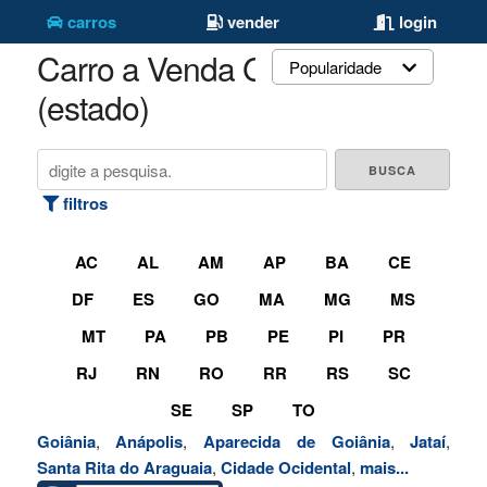
carros
vender
login
Carro a Venda Goiás
Popularidade
(estado)
filtros
AC
AL
AM
AP
BA
CE
DF
ES
GO
MA
MG
MS
MT
PA
PB
PE
PI
PR
RJ
RN
RO
RR
RS
SC
SE
SP
TO
Goiânia
,
Anápolis
,
Aparecida de Goiânia
,
Jataí
,
Santa Rita do Araguaia
,
Cidade Ocidental
,
mais...