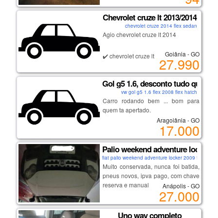
rosana.
Chevrolet cruze lt 2013/2014
chevrolet cruze 2014 flex sedan
Agio chevrolet cruze lt 2014
Goiânia - GO
✔️ chevrolet cruze lt
27.990
✔️ano: 2014
✔ 1.8
Gol g5 1.6, desconto tudo que prec
✔ flex
vw gol g5 1.6 flex 2008 flex hatch
✔ 16 v
Carro rodando bem ... bom para
✔️ completo
quem ta apertado.
✔ cor: preto
Aragoiânia - GO
✔️procuração direto com o
17.000
proprietário
✔parcelas em dias
Palio weekend adventure locker
✔ não exijo transferência imediata
fiat palio weekend adventure locker 2009 flex seda
Muito conservada, nunca foi batida,
💰ágio r$ 27.990,00
pneus novos, ipva pago, com chave
reserva e manual
Anápolis - GO
27.000
👉🏼agende uma vista conosco para
um teste drive!
Uno way completo