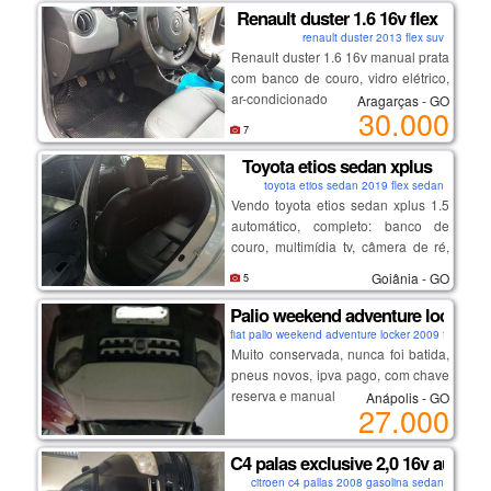
Renault duster 1.6 16v flex
renault duster 2013 flex suv
convido vocês para vir testá - lo e
Renault duster 1.6 16v manual prata
ver com os próprios olhos.
com banco de couro, vidro elétrico,
ar-condicionado e direção
Aragarças - GO
30.000
sou pessoa particular por isso
hidráulica, documentos em dia e
7
pagamento à vista ou pix.
sem sinistro. carro em perfeitas
condições.
Toyota etios sedan xplus
toyota etios sedan 2019 flex sedan
Vendo toyota etios sedan xplus 1.5
automático, completo: banco de
couro, multimídia tv, câmera de ré,
etc.
Goiânia - GO
5
Palio weekend adventure locker
fiat palio weekend adventure locker 2009 flex seda
Muito conservada, nunca foi batida,
pneus novos, ipva pago, com chave
reserva e manual
Anápolis - GO
27.000
C4 palas exclusive 2,0 16v aut
citroen c4 pallas 2008 gasolina sedan