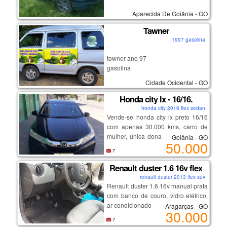
Aparecida De Goiânia - GO
Tawner
1997 gasolina
towner ano 97
gasolina
5.000,00
Cidade Ocidental - GO
Honda city lx - 16/16.
honda city 2016 flex sedan
Vende-se honda city lx preto 16/16
com apenas 30.000 kms, carro de
mulher, única dona, tirado 0 km na
Goiânia - GO
50.000
tecar honda, com manual, câmbio
7
automático, ar condicionado, chave
reserva, completo, carro impecável,
Renault duster 1.6 16v flex
com todas as revisões feitas na
renault duster 2013 flex suv
concessionárias, nunca batido
Renault duster 1.6 16v manual prata
(apenas pequenos detalhes de uso
com banco de couro, vidro elétrico,
na lataria), preço abaixo da tabela
ar-condicionado e direção
Aragarças - GO
30.000
fipe, carro muito novo e conservado
hidráulica, documentos em dia e
7
- valor: r$ 50.000 (valor negociável).
sem sinistro. carro em perfeitas