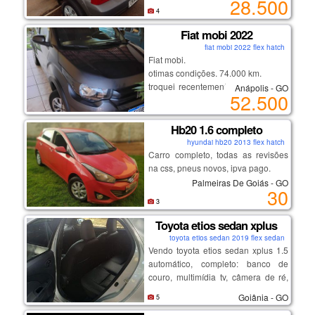
28.500
alcança a velocidade máxima de
4
212km.
Fiat mobi 2022
medidor de quilometragem em
fiat mobi 2022 flex hatch
123.000 quilômetros.
Fiat mobi.
carro possui som original com
otimas condições. 74.000 km.
bluetooth e usb, espelho com luz e
troquei recentemente os pneus e a
Anápolis - GO
luz de teto para motorista e
52.500
correia dentada esta novinha.
passageiro, encosto para braço e
segundo dono. carro meu particular
porta copos.
Hb20 1.6 completo
hyundai hb20 2013 flex hatch
convido vocês para vir testá - lo e
Carro completo, todas as revisões
ver com os próprios olhos.
na css, pneus novos, ipva pago.
Palmeiras De Goiás - GO
30
sou pessoa particular por isso
3
pagamento à vista ou pix.
Toyota etios sedan xplus
toyota etios sedan 2019 flex sedan
Vendo toyota etios sedan xplus 1.5
automático, completo: banco de
couro, multimídia tv, câmera de ré,
etc.
Goiânia - GO
5