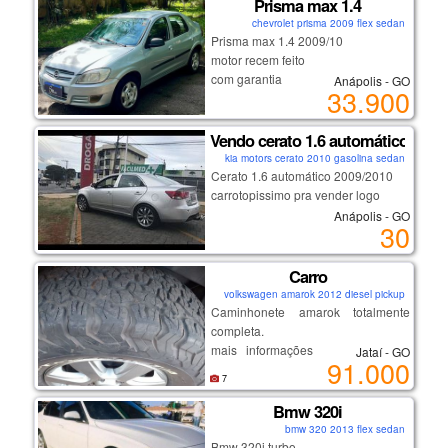
Prisma max 1.4
apenas [ 9.900 quilómetros
chevrolet prisma 2009 flex sedan
percorridos] e está em perfeitas
Prisma max 1.4 2009/10
condições, com todos os
motor recem feito
documentos em dia. não perca esta
com garantia
Anápolis - GO
oportunidade e adquira agora
33.900
completo e com ar
mesmo este lindo e potente hb20s
financio
2022!
Vendo cerato 1.6 automático 2009
kia motors cerato 2010 gasolina sedan
cidade
Cerato 1.6 automático 2009/2010
goiania - go
carrotopissimo pra vender logo
ano
Anápolis - GO
30
2022/2022
Carro
volkswagen amarok 2012 diesel pickup
Caminhonete amarok totalmente
completa.
mais informações falar com lucio
Jataí - GO
91.000
ramos,64992496462.
7
Bmw 320i
bmw 320 2013 flex sedan
Bmw 320i turbo