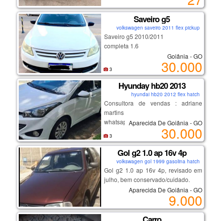
tabela para vender rápido.
manda msg!!!
Saveiro g5
volkswagen saveiro 2011 flex pickup
Saveiro g5 2010/2011
completa 1.6
Goiânia - GO
30.000
3
Hyunday hb20 2013
hyundai hb20 2012 flex hatch
Consultora de vendas : adriane
martins
whatsapp: (62) 981249261
Aparecida De Goiânia - GO
30.000
3
●não possui o valor total do veículo?
Gol g2 1.0 ap 16v 4p
sem problemas! tem dificuldades em
volkswagen gol 1999 gasolina hatch
conseguir aprovação? nós te
Gol g2 1.0 ap 16v 4p, revisado em
ajudamos!
julho, bem conservado/cuidado.
whatsapp: (62) 981249261
Aparecida De Goiânia - GO
9.000
●entrada mínima de r$900,00 na
abertura do processo (podendo ser
Carro