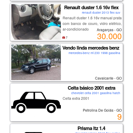
automático, ar condicionado, chave
reserva, completo, carro impecável,
Renault duster 1.6 16v flex
com todas as revisões feitas na
renault duster 2013 flex suv
concessionárias, nunca batido
Renault duster 1.6 16v manual prata
(apenas pequenos detalhes de uso
com banco de couro, vidro elétrico,
na lataria), preço abaixo da tabela
ar-condicionado e direção
Aragarças - GO
30.000
fipe, carro muito novo e conservado
hidráulica, documentos em dia e
7
- valor: r$ 50.000 (valor negociável).
sem sinistro. carro em perfeitas
condições.
Vendo linda mercedes benz ml 23
(62) 98249-1582 (whatsapp)
mercedes-benz ml 230 1998 gasolina
Cavalcante - GO
Celta básico 2001 extra
chevrolet celta 2001 gasolina hatch
Celta extra 2001
Petrolina De Goiás - GO
9
Prisma ltz 1.4