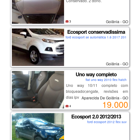
Conservado. 2 dono.
Goiânia - GO
3
Ecosport conservadissima
ford ecosport se automática 1.6 2017 2016 flex su
Goiânia - GO
Uno way completo
fiat uno way 2010 flex hatch
Uno way 10/11 completo com
bloqueador,engate, revisões em
dias ipva pago carro muito novo.
Aparecida De Goiânia - GO
19.000
4
Ecosport 2.0 2012/2013
ford ecosport 2012 flex suv