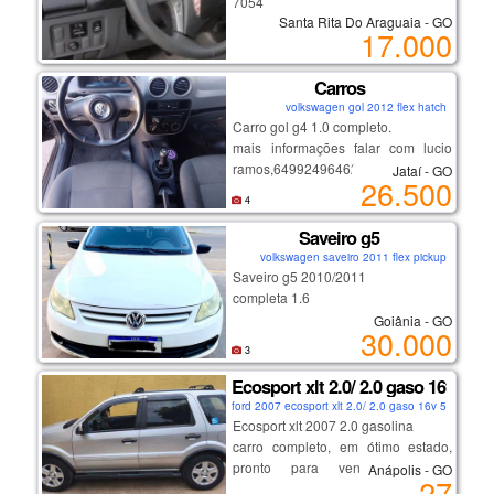
7054
Santa Rita Do Araguaia - GO
17.000
Carros
volkswagen gol 2012 flex hatch
Carro gol g4 1.0 completo.
mais informações falar com lucio
ramos,64992496462.
Jataí - GO
26.500
4
Saveiro g5
volkswagen saveiro 2011 flex pickup
Saveiro g5 2010/2011
completa 1.6
Goiânia - GO
30.000
3
Ecosport xlt 2.0/ 2.0 gaso 16v 5p a
ford 2007 ecosport xlt 2.0/ 2.0 gaso 16v 5p aut 20
Ecosport xlt 2007 2.0 gasolina
carro completo, em ótimo estado,
pronto para vender, 163.000
Anápolis - GO
27
rodados apenas. valor abaixo da