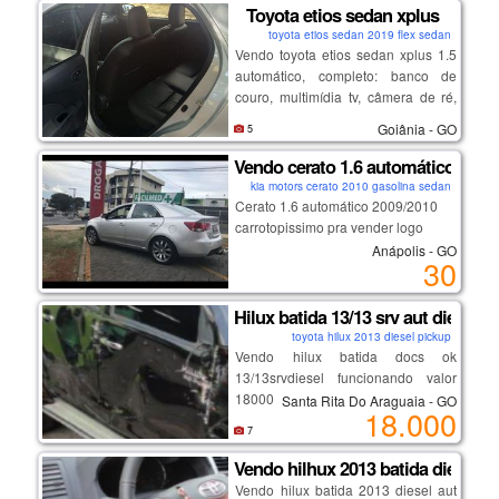
Toyota etios sedan xplus
toyota etios sedan 2019 flex sedan
Vendo toyota etios sedan xplus 1.5
automático, completo: banco de
couro, multimídia tv, câmera de ré,
etc.
Goiânia - GO
5
Vendo cerato 1.6 automático 2009
kia motors cerato 2010 gasolina sedan
Cerato 1.6 automático 2009/2010
carrotopissimo pra vender logo
Anápolis - GO
30
Hilux batida 13/13 srv aut diesel 
toyota hilux 2013 diesel pickup
Vendo hilux batida docs ok
13/13srvdiesel funcionando valor
18000 tratar comigo 69 999027054
Santa Rita Do Araguaia - GO
18.000
sem nenhum tipo de sinistro no doc
7
Vendo hilhux 2013 batida diesel 4
Vendo hilux batida 2013 diesel aut