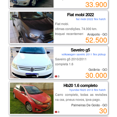
33.900
2022/2022
completo e com ar
financio
Fiat mobi 2022
fiat mobi 2022 flex hatch
Fiat mobi.
otimas condições. 74.000 km.
troquei recentemente os pneus e a
Anápolis - GO
52.500
correia dentada esta novinha.
segundo dono. carro meu particular
Saveiro g5
volkswagen saveiro 2011 flex pickup
Saveiro g5 2010/2011
completa 1.6
Goiânia - GO
30.000
3
Hb20 1.6 completo
hyundai hb20 2013 flex hatch
Carro completo, todas as revisões
na css, pneus novos, ipva pago.
Palmeiras De Goiás - GO
30
3