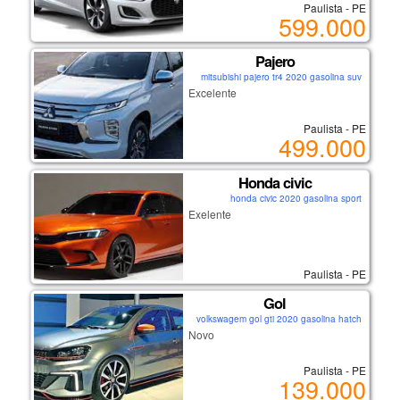
Paulista - PE
599.000
Pajero
mitsubishi pajero tr4 2020 gasolina suv
Excelente
Paulista - PE
499.000
Honda civic
honda civic 2020 gasolina sport
Exelente
Paulista - PE
Gol
volkswagem gol gti 2020 gasolina hatch
Novo
Paulista - PE
139.000