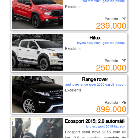
fiat toro 2020 gasolina pickup
Excelente
Paulista - PE
239.000
Hilux
toyota hilux 2020 gasolina pickup
Excelente
Paulista - PE
250.000
Range rover
land rover range rover 2020 gasolina sport
Excelente
Paulista - PE
899.000
Ecosport 2015; 2.0 automática
ford ecosport 2015 flex suv
Ecosport semi nova 2015 com 63
km, 2.0 automática completa de