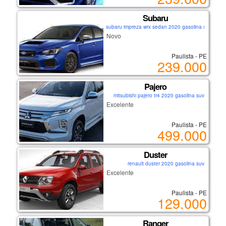
Subaru
subaru impreza wrx sedan 2020 gasolina sedan
Novo
Paulista - PE
239.000
Pajero
mitsubishi pajero tr4 2020 gasolina suv
Excelente
Paulista - PE
499.000
Duster
renault duster 2020 gasolina suv
Excelente
Paulista - PE
129.000
Ranger