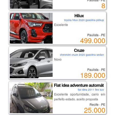
8
Hilux
toyota hilux 2020 gasolina pickup
Excelente
Paulista - PE
499.000
Cruze
chevrolet cruze 2020 gasolina sedan
Novo
Paulista - PE
189.000
Fiat idea adventure automático
fiat idea 2011 flex suv
Excelente oportunidade, carro em
perfeito estado. aceito proposta
Recife - PE
25.000