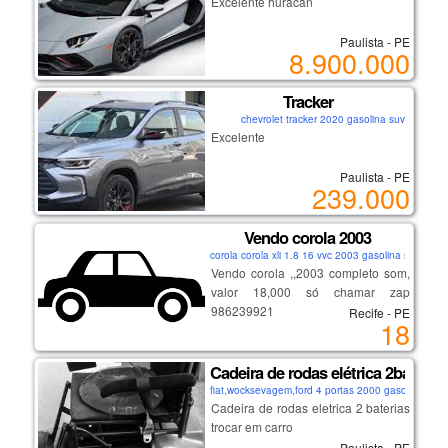
Excelente huracan
Paulista - PE
8.900.000
Tracker
chevrolet tracker 2020 gasolina suv
Excelente
Paulista - PE
239.000
Vendo corola 2003
corola corola xli 1.8 16 vvc 2003 gasolina sedan
Vendo corola ,,2003 completo som,
valor 18,000 só chamar zap
986239921
Recife - PE
18
Cadeira de rodas elétrica 2bateria
fiat,wocksevagem,ford 4 portas 2000 gasolina cou
Cadeira de rodas eletrica 2 baterias
trocar em carro
Paulista - PE