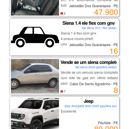
tudo.
Jaboatão Dos Guararapes - PE
47.900
2
Siena 1.4 ele flex com gnv
fiat siena 2011 flex sedan
Siena 1.4 flex com gnv
4 pneus novos pirelli
uma bateria nova com um ano de
Jaboatão Dos Guararapes - PE
16
garantia
Vende se um siena completo em o
fiat siena 2000 gasolina sedan
Vende se um veiculo siena completo
com kite de gas em otimo estado
para uso pegou ja passar p o nome
Cabo De Santo Agostinho - PE
8
na hora
7
Jeep
jeep renegade 800r 2020 gasolina suv
Excelente
Paulista - PE
89.000