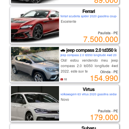
Ferrari
ferrari scuderia spider 2020 gasolina coupe
Excelente
Paulista - PE
7.500.000
🚗 jeep compass 2.0 td350 longitu
jeep compass 2.0 td350 longitude 4wd 2022 diesel
Olá! estou vendendo meu jeep
compass 2.0 td350 longitude 4wd
2022. este suv tem sido uma alegria
Olinda - PE
154.990
para dirigir e estou triste em deixá-lo
10
ir, mas estou confiante de que ele
fará o próximo proprietário tão feliz
Virtus
quanto me fez.
volkswagem 63 virtus 2020 gasolina sedan
Novo
com apenas 34 mil km rodados, este
Paulista - PE
veículo está em estado de novo,
179.000
como se estivesse saindo da
concessionária. e a melhor parte?
Subaru
ele ainda está na garantia de