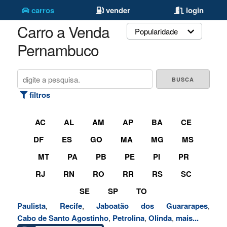
carros
vender
login
Carro a Venda
Popularidade
Pernambuco
filtros
AC
AL
AM
AP
BA
CE
DF
ES
GO
MA
MG
MS
MT
PA
PB
PE
PI
PR
RJ
RN
RO
RR
RS
SC
SE
SP
TO
Paulista
,
Recife
,
Jaboatão dos Guararapes
,
Cabo de Santo Agostinho
,
Petrolina
,
Olinda
,
mais...