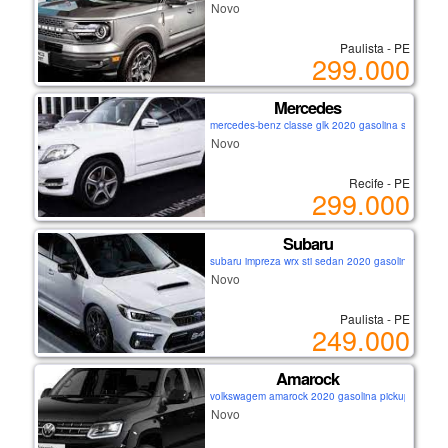
em contato comigo hoje mesmo
Novo
para agendar uma visita e fazer um
test drive. estou ansioso para
Paulista - PE
299.000
atendê-lo! 🚗💨
Mercedes
mercedes-benz classe glk 2020 gasolina suv
Novo
Recife - PE
299.000
Subaru
subaru impreza wrx sti sedan 2020 gasolina sedan
Novo
Paulista - PE
249.000
Amarock
volkswagem amarock 2020 gasolina pickup
Novo