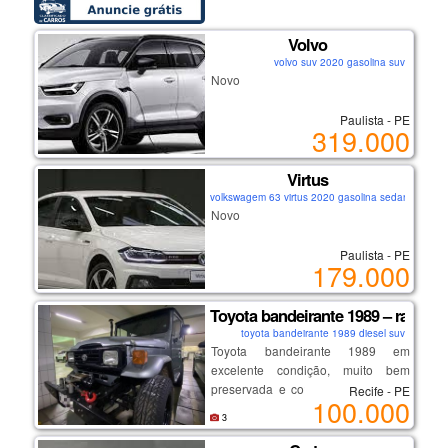
Volvo
volvo suv 2020 gasolina suv
Novo
Paulista - PE
319.000
Virtus
volkswagem 63 virtus 2020 gasolina sedan
Novo
Paulista - PE
179.000
Toyota bandeirante 1989 – rarida
toyota bandeirante 1989 diesel suv
Toyota bandeirante 1989 em
excelente condição, muito bem
preservada e com manutenção em
Recife - PE
100.000
dia. o veículo passou por revisão
3
completa recentemente, garantindo
desempenho confiável e