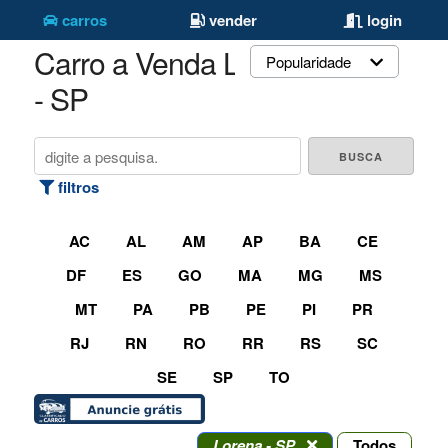
carros
vender
login
Carro a Venda Lorena
Popularidade
- SP
filtros
AC
AL
AM
AP
BA
CE
DF
ES
GO
MA
MG
MS
MT
PA
PB
PE
PI
PR
RJ
RN
RO
RR
RS
SC
SE
SP
TO
Lorena - SP
Todos