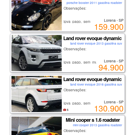
porsche boxster 2011 gasolina roadster
se interessou?
Observações:
ligue: (12) 9/9633/8098
falar com andré.
Lorena - SP
ipva pago, sem multas ou débitos.
159.900
não é carro de leilão ou sinistro!
lorena-sp
recém revisado.
Land rover evoque dynamic tech
carro de não fumante.
land rover evoque 2013 gasolina suv
se interessou?
Observações:
ligue: (12) 9/9633/8098
falar com andré.
Lorena - SP
ipva pago, sem multas ou débitos.
94.900
não é carro de leilão ou sinistro!
lorena-sp
recém revisado.
Land rover evoque dynamic hse
carro de não fumante.
land rover evoque 2016 gasolina suv
se interessou?
Observações:
ligue: (12) 9/9633/8098
falar com andré.
Lorena - SP
ipva pago, sem multas ou débitos.
130.900
não é carro de leilão ou sinistro!
lorena-sp
6
recém revisado.
Mini cooper s 1.6 roadster
carro de não fumante.
mini cooper 2013 gasolina roadster
se interessou?
Observações:
ligue: (12) 9/9633/8098