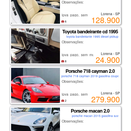
Observações:
Lorena - SP
ipva pago, sem multas ou débitos.
128.900
não é carro de leilão ou sinistro!
6
recém revisado.
Toyota bandeirante cd 1995
carro de não fumante.
toyota bandeirante 1995 diesel pickup
se interessou?
Observações:
ligue: (12) 9/9633/8098
falar com andré.
Lorena - SP
ipva pago, sem multas ou débitos.
24.900
não é carro de leilão ou sinistro!
lorena-sp
8
recém revisado.
Porsche 718 cayman 2.0
carro de não fumante.
porsche 718 cayman 2019 gasolina coupe
se interessou?
Observações:
ligue: (12) 9/9633/8098
falar com andré.
Lorena - SP
ipva pago, sem multas ou débitos.
279.900
não é carro de leilão ou sinistro!
lorena-sp
2
recém revisado.
Porsche macan 2.0
carro de não fumante.
porsche macan 2015 gasolina suv
se interessou?
Observações:
ligue: (12) 9/9633/8098
falar com andré.