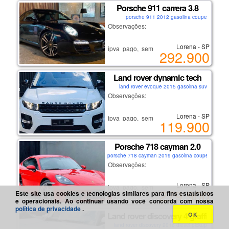
Porsche 911 carrera 3.8
carro de não fumante.
porsche 911 2012 gasolina coupe
se interessou?
Observações:
ligue: (12) 9/9633/8098
falar com andré.
Lorena - SP
ipva pago, sem multas ou débitos.
292.900
não é carro de leilão ou sinistro!
lorena-sp
recém revisado.
Land rover dynamic tech
carro de não fumante.
land rover evoque 2015 gasolina suv
se interessou?
Observações:
ligue: (12) 9/9633/8098
falar com andré.
Lorena - SP
ipva pago, sem multas ou débitos.
119.900
não é carro de leilão ou sinistro!
lorena-sp
recém revisado.
Porsche 718 cayman 2.0
carro de não fumante.
porsche 718 cayman 2019 gasolina coupe
se interessou?
Observações:
ligue: (12) 9/9633/8098
falar com andré.
Lorena - SP
ipva pago, sem multas ou débitos.
279.900
Este site usa cookies e tecnologias similares para fins estatísticos
não é carro de leilão ou sinistro!
lorena-sp
2
e operacionais. Ao continuar usando você concorda com nossa
recém revisado.
política de privacidade
.
Land rover discovery 4 graffite 3.0
OK
carro de não fumante.
land rover discovery 2016 diesel pickup
se interessou?