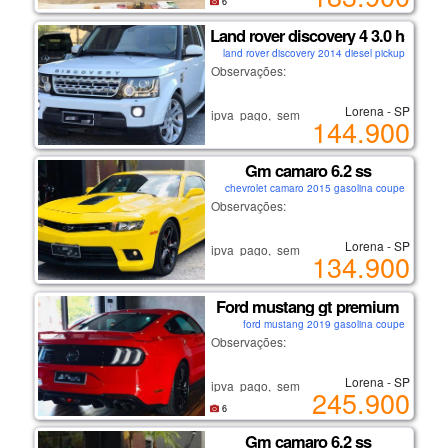
lorena-sp
6
recém revisado.
Land rover discovery 4 3.0 hse
carro de não fumante.
land rover discovery 2014 diesel pickup
se interessou?
Observações:
ligue: (12) 9/9633/8098
falar com andré.
Lorena - SP
ipva pago, sem multas ou débitos.
144.900
não é carro de leilão ou sinistro!
lorena-sp
recém revisado.
Gm camaro 6.2 ss
carro de não fumante.
chevrolet camaro 2015 gasolina coupe
se interessou?
Observações:
ligue: (12) 9/9633/8098
falar com andré.
Lorena - SP
ipva pago, sem multas ou débitos.
134.900
não é carro de leilão ou sinistro!
lorena-sp
recém revisado.
Ford mustang gt premium
carro de não fumante.
ford mustang 2019 gasolina coupe
se interessou?
Observações:
ligue: (12) 9/9633/8098
falar com andré.
Lorena - SP
ipva pago, sem multas ou débitos.
245.900
não é carro de leilão ou sinistro!
lorena-sp
6
recém revisado.
Gm camaro 6.2 ss
carro de não fumante.