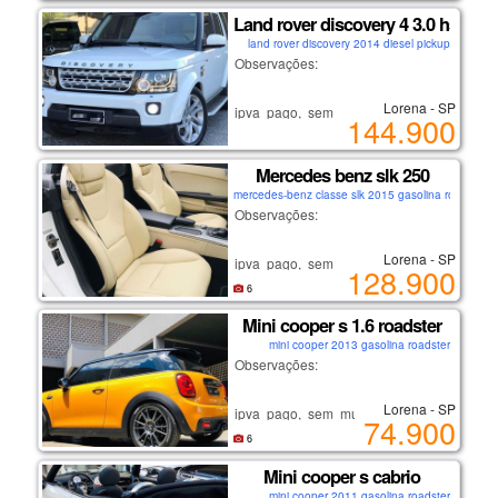
recém revisado.
Land rover discovery 4 3.0 hse
carro de não fumante.
land rover discovery 2014 diesel pickup
se interessou?
Observações:
ligue: (12) 9/9633/8098
falar com andré.
Lorena - SP
ipva pago, sem multas ou débitos.
144.900
não é carro de leilão ou sinistro!
lorena-sp
recém revisado.
Mercedes benz slk 250
carro de não fumante.
mercedes-benz classe slk 2015 gasolina roadster
se interessou?
Observações:
ligue: (12) 9/9633/8098
falar com andré.
Lorena - SP
ipva pago, sem multas ou débitos.
128.900
não é carro de leilão ou sinistro!
lorena-sp
6
recém revisado.
Mini cooper s 1.6 roadster
carro de não fumante.
mini cooper 2013 gasolina roadster
se interessou?
Observações:
ligue: (12) 9/9633/8098
falar com andré.
Lorena - SP
ipva pago, sem multas ou débitos.
74.900
não é carro de leilão ou sinistro!
lorena-sp
6
recém revisado.
Mini cooper s cabrio
carro de não fumante.
mini cooper 2011 gasolina roadster
se interessou?