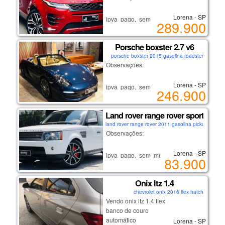
falar com andré.
Lorena - SP
ipva pago, sem multas ou débitos.
289.900
não é carro de leilão ou sinistro!
lorena-sp
recém revisado.
Porsche boxster 2.7 v6
carro de não fumante.
porsche boxster 2015 gasolina roadster
se interessou?
Observações:
ligue: (12) 9/9633/8098
falar com andré.
Lorena - SP
ipva pago, sem multas ou débitos.
246.900
não é carro de leilão ou sinistro!
lorena-sp
recém revisado.
Land rover range rover sport 5.0 h
carro de não fumante.
land rover range rover 2011 gasolina pickup
se interessou?
Observações:
ligue: (12) 9/9633/8098
falar com andré.
Lorena - SP
ipva pago, sem multas ou débitos.
83.900
não é carro de leilão ou sinistro!
lorena-sp
recém revisado.
Onix ltz 1.4
carro de não fumante.
chevrolet onix 2016 flex hatch
se interessou?
Vendo onix ltz 1.4 flex
ligue: (12) 9/9633/8098
banco de couro
falar com andré.
automático
Lorena - SP