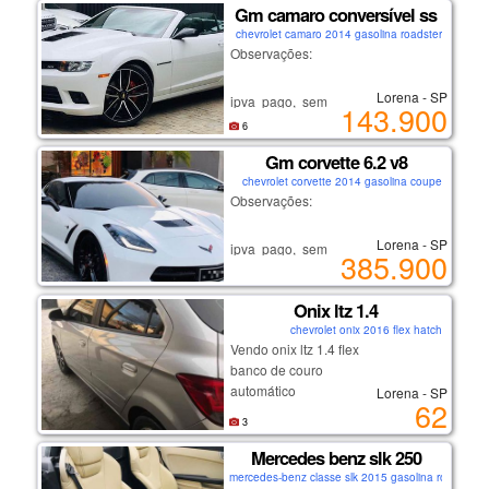
Gm camaro conversível ss
carro de não fumante.
chevrolet camaro 2014 gasolina roadster
se interessou?
Observações:
ligue: (12) 9/9633/8098
falar com andré.
Lorena - SP
ipva pago, sem multas ou débitos.
143.900
não é carro de leilão ou sinistro!
lorena-sp
6
recém revisado.
Gm corvette 6.2 v8
carro de não fumante.
chevrolet corvette 2014 gasolina coupe
se interessou?
Observações:
ligue: (12) 9/9633/8098
falar com andré.
Lorena - SP
ipva pago, sem multas ou débitos.
385.900
não é carro de leilão ou sinistro!
lorena-sp
recém revisado.
Onix ltz 1.4
carro de não fumante.
chevrolet onix 2016 flex hatch
se interessou?
Vendo onix ltz 1.4 flex
ligue: (12) 9/9633/8098
banco de couro
falar com andré.
automático
Lorena - SP
62
n faço troca
lorena-sp
3
Mercedes benz slk 250
mercedes-benz classe slk 2015 gasolina roadster