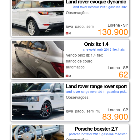
Land rover evoque dynamic hse
carro de não fumante.
land rover evoque 2016 gasolina suv
se interessou?
Observações:
ligue: (12) 9/9633/8098
falar com andré.
Lorena - SP
ipva pago, sem multas ou débitos.
130.900
não é carro de leilão ou sinistro!
lorena-sp
6
recém revisado.
Onix ltz 1.4
carro de não fumante.
chevrolet onix 2016 flex hatch
se interessou?
Vendo onix ltz 1.4 flex
ligue: (12) 9/9633/8098
banco de couro
falar com andré.
automático
Lorena - SP
62
n faço troca
lorena-sp
3
Land rover range rover sport 5.0 h
land rover range rover 2011 gasolina pickup
Observações:
Lorena - SP
ipva pago, sem multas ou débitos.
83.900
não é carro de leilão ou sinistro!
recém revisado.
Porsche boxster 2.7
carro de não fumante.
porsche boxster 2013 gasolina roadster
se interessou?
Observações: