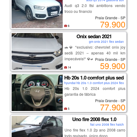
audi q3 2014 gasolina suv
• não aceito troca nem
Audi q3 2.0 tfsi ambitions vendo
financiamento — somente à vista
troco ou financio
• transferência por conta do
Praia Grande - SP
79.900
comprador
6
• dívida de documento será quitada
pelo anunciante
Onix sedan 2021
gm onix 2021 flex sedan
🚗💎 *exclusivo: chevrolet onix joy
interessados, chamar no whatsapp
sedã 2021 – apenas 40 mil km
(13)982103730 nayla.
impecáveis!* 💎🚗
Praia Grande - SP
59.900
14
se você está à procura de um carro
Hb 20s 1.0 comfort plus sedan
que une eficiência, conforto e um
hyundai hb 20s 1.0 comfort plus 2024 flex sedan
design moderno, o *chevrolet onix
Hb 20s 1.0 2024 comfort plus
joy sedã 2021* é a escolha perfeita!
garantia de fábrica
com apenas *40 mil km rodados*,
Praia Grande - SP
este sedã está em estado impecável
77.900
e pronto para te levar a novas
5
aventuras.
Uno fire 2008 flex 1.0
fiat uno 2008 flex hatch
*o que torna este onix joy sedã tão
Uno fire flex 1.0 2p ano 2008 carro
especial?*
todo revisado. único dono.