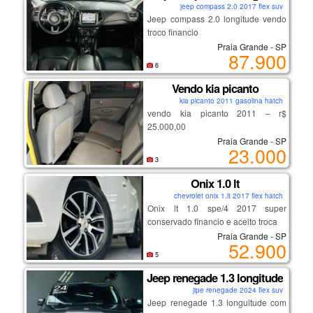
jeep compass 2.0 2017 flex suv
Jeep compass 2.0 longitude vendo
troco financio
Praia Grande - SP
87.900
6
Vendo kia picanto
kia picanto 2011 gasolina hatch
vendo kia picanto 2011 – r$
25.000,00
Praia Grande - SP
23.000
motor 1.0 a gasolina, 121.000 km.
3
carro compacto, econômico e fácil
Onix 1.0 lt
de dirigir.
chevrolet onix 1.lt 2017 flex hatch
Onix lt 1.0 spe/4 2017 super
manutenções recentes:
conservado financio e aceito troca
• sistema de arrefecimento revisado
Praia Grande - SP
• limpeza dos bicos
52.900
• pneus traseiros novos
5
• velas e cabos trocados
Jeep renegade 1.3 longitude
• troca de óleo e filtros realizada aos
jipe renegade 2024 flex suv
121.000 km
Jeep renegade 1.3 longuitude com