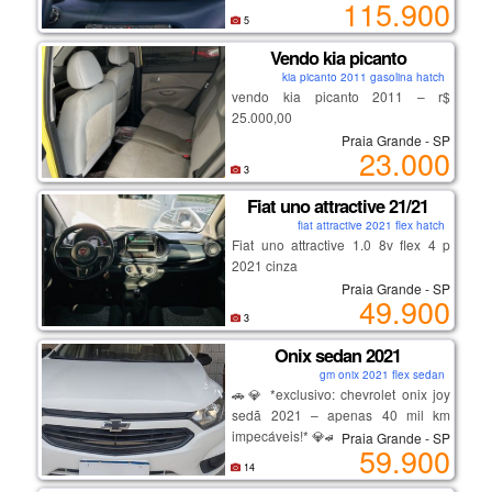
115.900
fábrica.
5
Vendo kia picanto
kia picanto 2011 gasolina hatch
vendo kia picanto 2011 – r$
25.000,00
Praia Grande - SP
23.000
motor 1.0 a gasolina, 121.000 km.
3
carro compacto, econômico e fácil
Fiat uno attractive 21/21
de dirigir.
fiat attractive 2021 flex hatch
Fiat uno attractive 1.0 8v flex 4 p
manutenções recentes:
2021 cinza
• sistema de arrefecimento revisado
Praia Grande - SP
• limpeza dos bicos
49.900
• pneus traseiros novos
3
• velas e cabos trocados
Onix sedan 2021
• troca de óleo e filtros realizada aos
gm onix 2021 flex sedan
121.000 km
🚗💎 *exclusivo: chevrolet onix joy
sedã 2021 – apenas 40 mil km
possui vidros e travas elétricas.
impecáveis!* 💎🚗
Praia Grande - SP
59.900
apresenta algumas avarias na
14
lataria.
se você está à procura de um carro