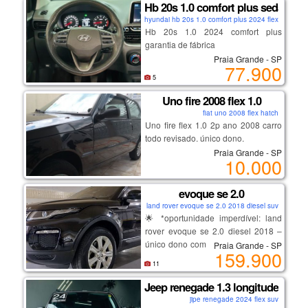
Hb 20s 1.0 comfort plus sedan
que une eficiência, conforto e um
condições:
hyundai hb 20s 1.0 comfort plus 2024 flex sedan
design moderno, o *chevrolet onix
• não aceito troca nem
Hb 20s 1.0 2024 comfort plus
joy sedã 2021* é a escolha perfeita!
financiamento — somente à vista
garantia de fábrica
com apenas *40 mil km rodados*,
• transferência por conta do
Praia Grande - SP
este sedã está em estado impecável
77.900
comprador
e pronto para te levar a novas
5
• dívida de documento será quitada
aventuras.
pelo anunciante
Uno fire 2008 flex 1.0
fiat uno 2008 flex hatch
*o que torna este onix joy sedã tão
Uno fire flex 1.0 2p ano 2008 carro
interessados, chamar no whatsapp
especial?*
todo revisado. único dono.
(13)982103730 nayla.
Praia Grande - SP
10.000
- *motor econômico*: desempenho
que garante economia no
combustível, perfeito para o dia a
evoque se 2.0
dia e viagens longas.
land rover evoque se 2.0 2018 diesel suv
- *espaço interno generoso*:
🌟 *oportunidade imperdível: land
conforto para todos os passageiros,
rover evoque se 2.0 diesel 2018 –
com um porta-malas espaçoso para
único dono com apenas 84 mil km!*
Praia Grande - SP
todas as suas necessidades.
159.900
🌟
11
- *design moderno*: linhas
Jeep renegade 1.3 longitude
se você está em busca de um suv
elegantes e sofisticadas que fazem
jipe renegade 2024 flex suv
que combina sofisticação, potência
deste sedã um verdadeiro destaque