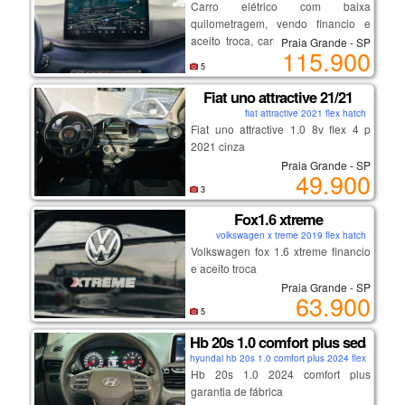
Carro elétrico com baixa
porque as melhores experiências
quilometragem, vendo financio e
estão a um giro de chave de
aceito troca, carro com garantia de
Praia Grande - SP
distância!
115.900
fábrica.
5
🌟 *land rover evoque se 2.0 diesel
Fiat uno attractive 21/21
2018 – o suv que combina
fiat attractive 2021 flex hatch
sofisticação e aventura!* 🌟
Fiat uno attractive 1.0 8v flex 4 p
2021 cinza
Praia Grande - SP
49.900
3
Fox1.6 xtreme
volkswagen x treme 2019 flex hatch
Volkswagen fox 1.6 xtreme financio
e aceito troca
Praia Grande - SP
63.900
5
Hb 20s 1.0 comfort plus sedan
hyundai hb 20s 1.0 comfort plus 2024 flex sedan
Hb 20s 1.0 2024 comfort plus
garantia de fábrica