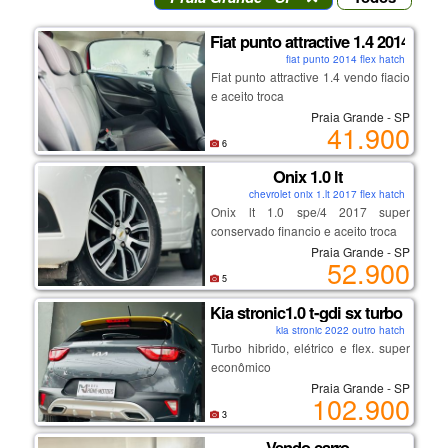
Fiat punto attractive 1.4 2014
fiat punto 2014 flex hatch
Fiat punto attractive 1.4 vendo fiacio
e aceito troca
Praia Grande - SP
41.900
6
Onix 1.0 lt
chevrolet onix 1.lt 2017 flex hatch
Onix lt 1.0 spe/4 2017 super
conservado financio e aceito troca
Praia Grande - SP
52.900
5
Kia stronic1.0 t-gdi sx turbo hidri
kia stronic 2022 outro hatch
Turbo hibrido, elétrico e flex. super
econômico
Praia Grande - SP
102.900
3
Vendo carro