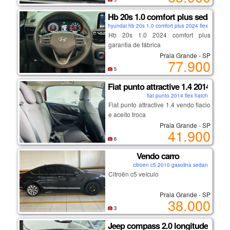
Hb 20s 1.0 comfort plus sedan
hyundai hb 20s 1.0 comfort plus 2024 flex sedan
Hb 20s 1.0 2024 comfort plus
garantia de fábrica
Praia Grande - SP
77.900
5
Fiat punto attractive 1.4 2014
fiat punto 2014 flex hatch
Fiat punto attractive 1.4 vendo fiacio
e aceito troca
Praia Grande - SP
41.900
6
Vendo carro
citroen c5 2010 gasolina sedan
Citroën c5 veículo
Praia Grande - SP
38.000
3
Jeep compass 2.0 longitude