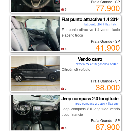
Praia Grande - SP
77.900
5
Fiat punto attractive 1.4 2014
fiat punto 2014 flex hatch
Fiat punto attractive 1.4 vendo fiacio
e aceito troca
Praia Grande - SP
41.900
6
Vendo carro
citroen c5 2010 gasolina sedan
Citroën c5 veículo
Praia Grande - SP
38.000
3
Jeep compass 2.0 longitude
jeep compass 2.0 2017 flex suv
Jeep compass 2.0 longitude vendo
troco financio
Praia Grande - SP
87.900
6