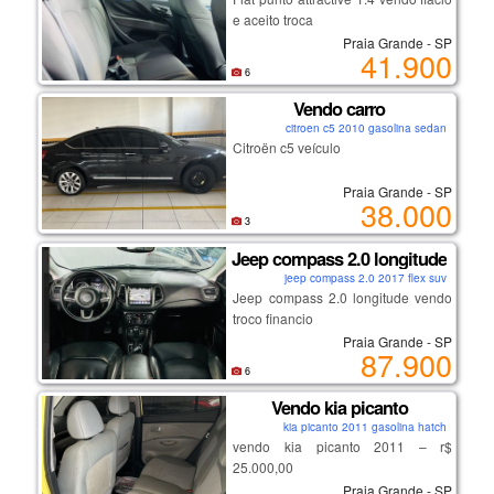
e aceito troca
Praia Grande - SP
41.900
6
Vendo carro
citroen c5 2010 gasolina sedan
Citroën c5 veículo
Praia Grande - SP
38.000
3
Jeep compass 2.0 longitude
jeep compass 2.0 2017 flex suv
Jeep compass 2.0 longitude vendo
troco financio
Praia Grande - SP
87.900
6
Vendo kia picanto
kia picanto 2011 gasolina hatch
vendo kia picanto 2011 – r$
25.000,00
Praia Grande - SP