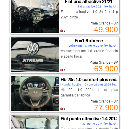
Fiat uno attractive 21/21
2018 – o suv que combina
fiat attractive 2021 flex hatch
sofisticação e aventura!* 🌟
Fiat uno attractive 1.0 8v flex 4 p
2021 cinza
Praia Grande - SP
49.900
3
Fox1.6 xtreme
volkswagen x treme 2019 flex hatch
Volkswagen fox 1.6 xtreme financio
e aceito troca
Praia Grande - SP
63.900
5
Hb 20s 1.0 comfort plus sedan
hyundai hb 20s 1.0 comfort plus 2024 flex sedan
Hb 20s 1.0 2024 comfort plus
garantia de fábrica
Praia Grande - SP
77.900
5
Fiat punto attractive 1.4 2014
fiat punto 2014 flex hatch
Fiat punto attractive 1.4 vendo fiacio