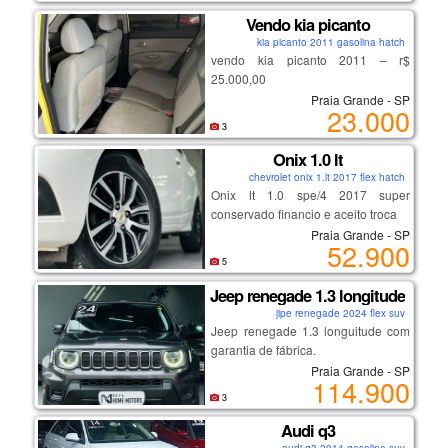
Vendo kia picanto
kia picanto 2011 gasolina hatch
vendo kia picanto 2011 – r$
25.000,00
Praia Grande - SP
23.000
motor 1.0 a gasolina, 121.000 km.
3
carro compacto, econômico e fácil
Onix 1.0 lt
de dirigir.
chevrolet onix 1.lt 2017 flex hatch
Onix lt 1.0 spe/4 2017 super
manutenções recentes:
conservado financio e aceito troca
• sistema de arrefecimento revisado
Praia Grande - SP
• limpeza dos bicos
52.900
• pneus traseiros novos
5
• velas e cabos trocados
Jeep renegade 1.3 longitude
• troca de óleo e filtros realizada aos
jipe renegade 2024 flex suv
121.000 km
Jeep renegade 1.3 longuitude com
garantia de fábrica.
possui vidros e travas elétricas.
Praia Grande - SP
114.900
apresenta algumas avarias na
3
lataria.
Audi q3
condições: