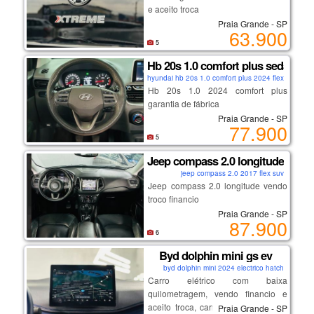
e aceito troca
Praia Grande - SP
63.900
5
Hb 20s 1.0 comfort plus sedan
hyundai hb 20s 1.0 comfort plus 2024 flex sedan
Hb 20s 1.0 2024 comfort plus
garantia de fábrica
Praia Grande - SP
77.900
5
Jeep compass 2.0 longitude
jeep compass 2.0 2017 flex suv
Jeep compass 2.0 longitude vendo
troco financio
Praia Grande - SP
87.900
6
Byd dolphin mini gs ev
byd dolphin mini 2024 electrico hatch
Carro elétrico com baixa
quilometragem, vendo financio e
aceito troca, carro com garantia de
Praia Grande - SP