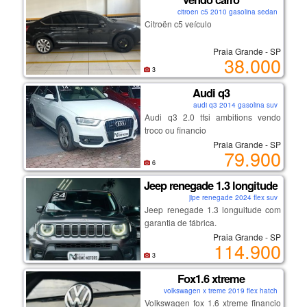
citroen c5 2010 gasolina sedan
Citroën c5 veículo
Praia Grande - SP
38.000
3
Audi q3
audi q3 2014 gasolina suv
Audi q3 2.0 tfsi ambitions vendo
troco ou financio
Praia Grande - SP
79.900
6
Jeep renegade 1.3 longitude
jipe renegade 2024 flex suv
Jeep renegade 1.3 longuitude com
garantia de fábrica.
Praia Grande - SP
114.900
3
Fox1.6 xtreme
volkswagen x treme 2019 flex hatch
Volkswagen fox 1.6 xtreme financio