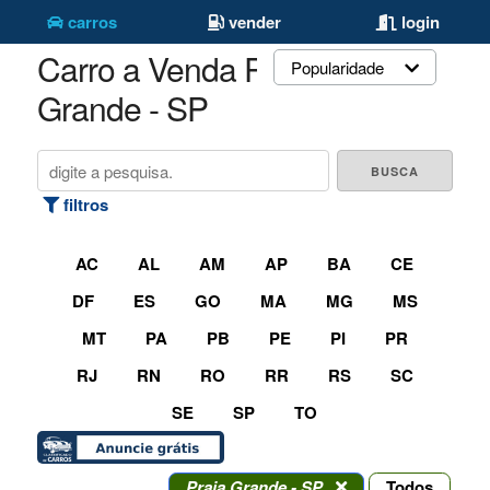
carros
vender
login
Carro a Venda Praia
Popularidade
Grande - SP
filtros
AC
AL
AM
AP
BA
CE
DF
ES
GO
MA
MG
MS
MT
PA
PB
PE
PI
PR
RJ
RN
RO
RR
RS
SC
SE
SP
TO
Praia Grande - SP
Todos