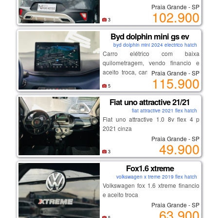
Praia Grande - SP
incrível land rover evoque e
102.900
descubra como ele pode
3
transformar suas viagens em
Byd dolphin mini gs ev
momentos extraordinários. não
byd dolphin mini 2024 electrico hatch
deixe essa oportunidade escapar,
Carro elétrico com baixa
porque as melhores experiências
quilometragem, vendo financio e
estão a um giro de chave de
aceito troca, carro com garantia de
Praia Grande - SP
distância!
115.900
fábrica.
5
🌟 *land rover evoque se 2.0 diesel
Fiat uno attractive 21/21
2018 – o suv que combina
fiat attractive 2021 flex hatch
sofisticação e aventura!* 🌟
Fiat uno attractive 1.0 8v flex 4 p
2021 cinza
Praia Grande - SP
49.900
3
Fox1.6 xtreme
volkswagen x treme 2019 flex hatch
Volkswagen fox 1.6 xtreme financio
e aceito troca
Praia Grande - SP
63.900
5