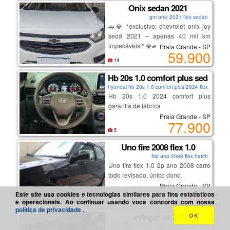
pelo anunciante
Onix sedan 2021
gm onix 2021 flex sedan
🚗💎 *exclusivo: chevrolet onix joy
interessados, chamar no whatsapp
sedã 2021 – apenas 40 mil km
(13)982103730 nayla.
impecáveis!* 💎🚗
Praia Grande - SP
59.900
14
se você está à procura de um carro
Hb 20s 1.0 comfort plus sedan
que une eficiência, conforto e um
hyundai hb 20s 1.0 comfort plus 2024 flex sedan
design moderno, o *chevrolet onix
Hb 20s 1.0 2024 comfort plus
joy sedã 2021* é a escolha perfeita!
garantia de fábrica
com apenas *40 mil km rodados*,
Praia Grande - SP
este sedã está em estado impecável
77.900
e pronto para te levar a novas
5
aventuras.
Uno fire 2008 flex 1.0
fiat uno 2008 flex hatch
*o que torna este onix joy sedã tão
Uno fire flex 1.0 2p ano 2008 carro
especial?*
todo revisado. único dono.
Praia Grande - SP
10.000
- *motor econômico*: desempenho
Este site usa cookies e tecnologias similares para fins estatísticos
que garante economia no
e operacionais. Ao continuar usando você concorda com nossa
política de privacidade
.
combustível, perfeito para o dia a
evoque se 2.0
OK
dia e viagens longas.
land rover evoque se 2.0 2018 diesel suv