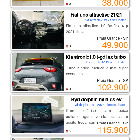
38.000
confiáveis do mercado.
3
lataria.
- aproveitando cada viagem com
conforto e tecnologia de ponta.
Fiat uno attractive 21/21
condições:
fiat attractive 2021 flex hatch
• não aceito troca nem
Fiat uno attractive 1.0 8v flex 4 p
*atenção!*: o land rover evoque se
financiamento — somente à vista
2021 cinza
2.0 diesel 2018 é um suv altamente
• transferência por conta do
Praia Grande - SP
desejado e não ficará disponível por
49.900
comprador
muito tempo. se você está pronto
3
• dívida de documento será quitada
para elevar sua experiência ao
pelo anunciante
Kia stronic1.0 t-gdi sx turbo hidri
volante, essa é a sua chance!
kia stronic 2022 outro hatch
Turbo hibrido, elétrico e flex. super
interessados, chamar no whatsapp
📩 *entre em contato agora mesmo!*
econômico
(13)982103730 nayla.
venha conhecer pessoalmente este
Praia Grande - SP
incrível land rover evoque e
102.900
descubra como ele pode
3
transformar suas viagens em
Byd dolphin mini gs ev
momentos extraordinários. não
byd dolphin mini 2024 electrico hatch
deixe essa oportunidade escapar,
Carro elétrico com baixa
porque as melhores experiências
quilometragem, vendo financio e
estão a um giro de chave de
aceito troca, carro com garantia de
Praia Grande - SP
distância!
115.900
fábrica.
5
🌟 *land rover evoque se 2.0 diesel