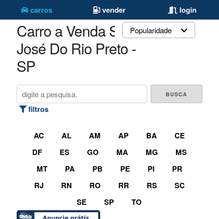
carros
vender
login
Carro a Venda São
Popularidade
José Do Rio Preto -
SP
filtros
AC
AL
AM
AP
BA
CE
DF
ES
GO
MA
MG
MS
MT
PA
PB
PE
PI
PR
RJ
RN
RO
RR
RS
SC
SE
SP
TO