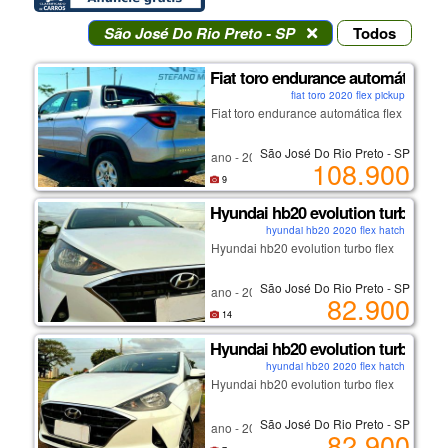
São José Do Rio Preto - SP
Todos
Fiat toro endurance automática fl
fiat toro 2020 flex pickup
Fiat toro endurance automática flex
São José Do Rio Preto - SP
ano - 2021
108.900
9
- revisada recentemente
Hyundai hb20 evolution turbo flex
- lincenciada 2022
hyundai hb20 2020 flex hatch
- ipva pago
Hyundai hb20 evolution turbo flex
- todas as revisões na fiat
- garanta de fábrica
São José Do Rio Preto - SP
ano - 2020
- sem retoque
82.900
- lona marítima
14
- protetor de caçamba
- motor 1.0 turbo flex;
Hyundai hb20 evolution turbo flex
- dvd player (controle remoto)
- câmbio automático;
hyundai hb20 2020 flex hatch
- chave reserva
- ipva pago;
Hyundai hb20 evolution turbo flex
- ar condicionado
- ar condicionado;
- alarme
- vidros e travas elétricas;
São José Do Rio Preto - SP
ano - 2020
- 41900 km
- multimida;
82.900